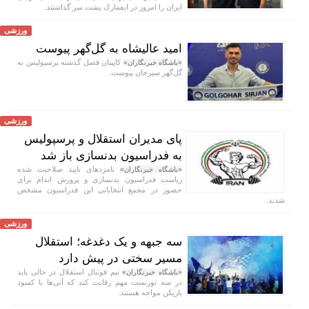
ایران را امروز در ایفمارک پشت سر گذاشتند.
ورزشی
امید عالیشاه به گل‌گهر پیوست
کاپیتان فصل گذشته پرسپولیس به
«باشگاه خبرنگاران»
گل‌گهر سیرجان پیوست.
ورزشی
پای مدیران استقلال و پرسپولیس
به فدراسیون بدنسازی باز شد
نامزد‌های تایید صلاحیت شده
«باشگاه خبرنگاران»
ریاست فدراسیون بدنسازی و پرورش اندام برای
حضور در مجمع انتخاباتی این فدراسیون مشخص
شدند.
ورزشی
سه جبهه و یک دغدغه؛ استقلال
مسیر سختی در پیش دارد
تیم فوتبال استقلال در حالی باید
«باشگاه خبرنگاران»
در سه تورنمنت مهم رقابت کند که آبی‌ها با کمبود
بازیکن مواجه هستند.