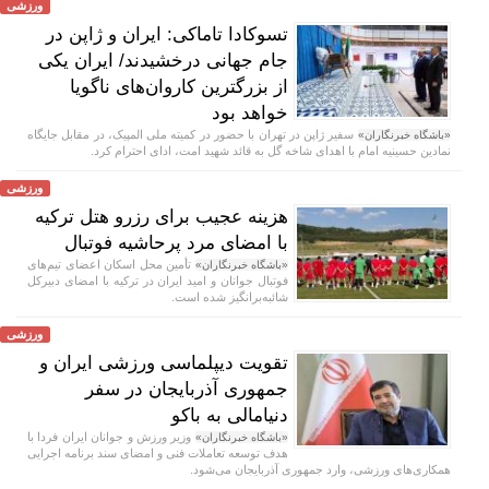
ورزشی
تسوکادا تاماکی: ایران و ژاپن در
جام جهانی درخشیدند/ ایران یکی
از بزرگترین کاروان‌های ناگویا
خواهد بود
سفیر ژاپن در تهران با حضور در کمیته ملی المپیک، در مقابل جایگاه
«باشگاه خبرنگاران»
نمادین حسینیه امام با اهدای شاخه گل به قائد شهید امت، ادای احترام کرد.
ورزشی
هزینه عجیب برای رزرو هتل ترکیه
با امضای مرد پرحاشیه فوتبال
تأمین محل اسکان اعضای تیم‌های
«باشگاه خبرنگاران»
فوتبال جوانان و امید ایران در ترکیه با امضای دبیرکل
شائبه‌برانگیز شده است.
ورزشی
تقویت دیپلماسی ورزشی ایران و
جمهوری آذربایجان در سفر
دنیامالی به باکو
وزیر ورزش و جوانان ایران فردا با
«باشگاه خبرنگاران»
هدف توسعه تعاملات فنی و امضای سند برنامه اجرایی
همکاری‌های ورزشی، وارد جمهوری آذربایجان می‌شود.