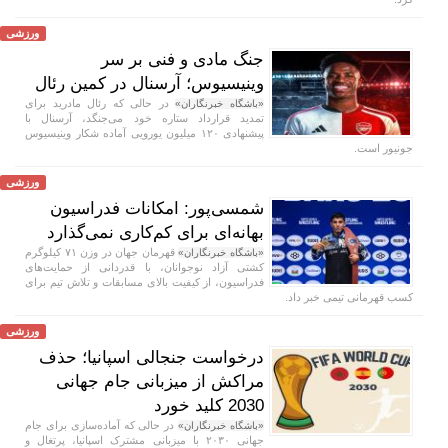
ورزشی
جنگ مادی و فنی بر سر
وینیسیوس؛ آرسنال در کمین رئال
در حالی که رئال مادرید برای
«باشگاه خبرنگاران»
تمدید قرارداد ستاره خود می‌جنگد، آرسنال با
پیشنهادی ۱۲۰ میلیون یورویی آماده شکار وینیسیوس
جونیور است.
ورزشی
شمسی‌پور: امکانات فدراسیون
بهانه‌ای برای کم‌کاری نمی‌گذارد
قهرمان جهان در وزن ۷۱ کیلوگرم
«باشگاه خبرنگاران»
کشتی آزاد نوجوانان، با قدردانی از حمایت‌های
فدراسیون، از کیفیت بالای مسابقات و تلاش تیم برای
کسب قهرمانی تیمی خبر داد.
ورزشی
درخواست جنجالی اسپانیا؛ حذف
مراکش از میزبانی جام جهانی
2030 کلید خورد
در حالی که آماده‌سازی برای جام
«باشگاه خبرنگاران»
جهانی ۲۰۳۰ با میزبانی مشترک اسپانیا، پرتغال و