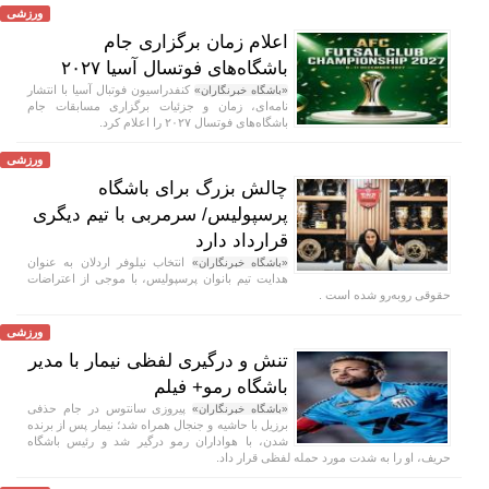
ورزشی
اعلام زمان برگزاری جام
باشگاه‌های فوتسال آسیا ۲۰۲۷
کنفدراسیون فوتبال آسیا با انتشار
«باشگاه خبرنگاران»
نامه‌ای، زمان و جزئیات برگزاری مسابقات جام
باشگاه‌های فوتسال ۲۰۲۷ را اعلام کرد.
ورزشی
چالش بزرگ برای باشگاه
پرسپولیس/ سرمربی با تیم دیگری
قرارداد دارد
انتخاب نیلوفر اردلان به عنوان
«باشگاه خبرنگاران»
هدایت تیم بانوان پرسپولیس، با موجی از اعتراضات
حقوقی روبه‌رو شده است .
ورزشی
تنش و درگیری لفظی نیمار با مدیر
باشگاه رمو+ فیلم
پیروزی سانتوس در جام حذفی
«باشگاه خبرنگاران»
برزیل با حاشیه و جنجال همراه شد؛ نیمار پس از برنده
شدن، با هواداران رمو درگیر شد و رئیس باشگاه
حریف، او را به شدت مورد حمله لفظی قرار داد.