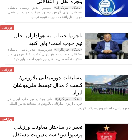
پنجره نقل و انتقالاتی
سومین تلاش رسمی باشگاه
«باشگاه خبرنگاران»
استقلال برای گرفتن دستور موقت جهت باز شدن
پنجره نقل‌وانتقالات نیز به نتیجه نرسید.
ورزشی
تاجرنیا خطاب به هواداران: حال
تیم خوب است/ باور کنید
سرپرست مدیرعاملی باشگاه
«باشگاه خبرنگاران»
استقلال خطاب به هواداران گفت: خط قرمزی جز
منافع باشگاه نداریم. حال تیم خوب است. باور کنید.
ورزشی
مسابقات دوومیدانی بلاروس/
کسب ۶ مدال توسط ملی‌پوشان
ایران
ملی پوشان تیم ملی ایران در
«باشگاه خبرنگاران»
جریان اردوی تدارکاتی بلاروس در مسابقات بین المللی
دوومیدانی جام بلاروس شرکت کردند.
ورزشی
تغییر در ساختار معاونت ورزشی
پرسپولیس/ سه مدیریت مستقل