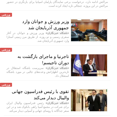
مراکش ادامه دارد، درخواست برخی نمایندگان پارلمان اسپانیا برای بازنگری در حضور
مراکش در این پروژه، جنجالی تازه ایجاد کرده است.
ورزشی
وزیر ورزش و جوانان وارد
جمهوری آذربایجان شد
وزیر ورزش و جوانان در آغاز
«باشگاه خبرنگاران»
سفری رسمی و دو روزه، از طریق مرز زمینی آستارا
وارد جمهوری آذربایجان شد.
ورزشی
تاجرنیا و ماجرای بازگشت به
دوران تاجیسم!
سرپرست باشگاه استقلال در
«باشگاه خبرنگاران»
تازه‌ترین اظهاراتش وعده‌های جالبی در مورد باشگاه
استقلال داد.
ورزشی
تقوی با رئیس فدراسیون جهانی
والیبال دیدار می‌کند
رئیس فدراسیون والیبال ایران
«باشگاه خبرنگاران»
برای شرکت در مجمع آسیا راهی بانکوک شد و در این
سفر جداگانه با روسای جهانی و آسیایی دیدار می‌کند.