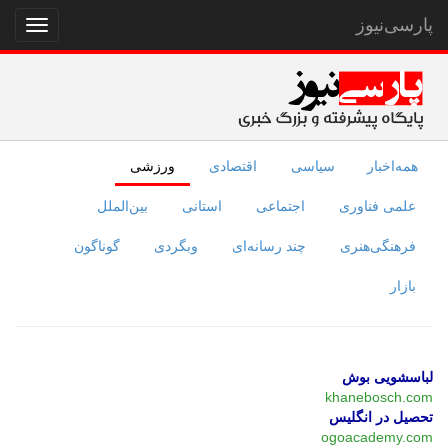
پارسی‌نیوز
نمایش
منو
همه‌اخبار
سیاسی
اقتصادی
ورزشی
علمی فناوری
اجتماعی
استانی
بین‌الملل
فرهنگی‌هنری
چند رسانه‌ای
وبگردی
گوناگون
بازار
لباسشویی بوش
khanebosch.com
تحصیل در انگلیس
ogoacademy.com