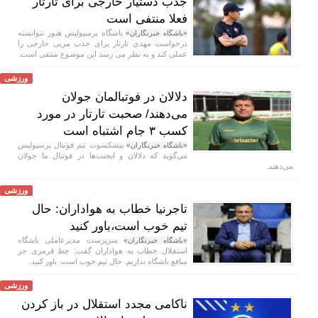
جذب دستیار خارجی برای تارتار
فعلا منتفی است
باشگاه پرسپولیس هنوز نتوانسته
«باشگاه خبرنگاران»
درخواست مهدی تارتار برای جذب مربی خارجی را
عملی کند و به نظر می رسد این موضوع منتفی است.
ورزشی
دلالان در فوتبالمان جولان
می‌دهند/ صحبت تارتار در مورد
کسب ۳ جام اشتباه است
پیشکسوت تیم فوتبال پرسپولیس
«باشگاه خبرنگاران»
می‌گوید که دلالان و ایجنت‌ها در فوتبال ما جولان
می‌دهند.
ورزشی
تاجرنیا خطاب به هواداران: حال
تیم خوب است،باور کنید
سرپرست مدیرعاملی باشگاه
«باشگاه خبرنگاران»
استقلال خطاب به هواداران گفت: خط قرمزی جز
منافع باشگاه نداریم. حال تیم خوب است. باور کنید.
ورزشی
ناکامی مجدد استقلال در باز کردن