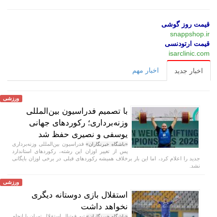
قیمت روز گوشی
snappshop.ir
قیمت ارتودنسی
isarclinic.com
اخبار مهم
اخبار جدید
ورزشی
با تصمیم فدراسیون بین‌المللی
وزنه‌برداری؛ رکورد‌های جهانی
یوسفی و نصیری حفظ شد
فدراسیون بین‌المللی وزنه‌برداری
«باشگاه خبرنگاران»
پس از تغییر اوزان این رشته، رکورد‌های استاندارد
جدید را اعلام کرد، اما این بار برخلاف همیشه رکورد‌های قبلی در برخی اوزان بایگانی
نشد.
ورزشی
استقلال بازی دوستانه دیگری
نخواهد داشت
تیم فوتبال استقلال تهران با انجام
«باشگاه خبرنگاران»