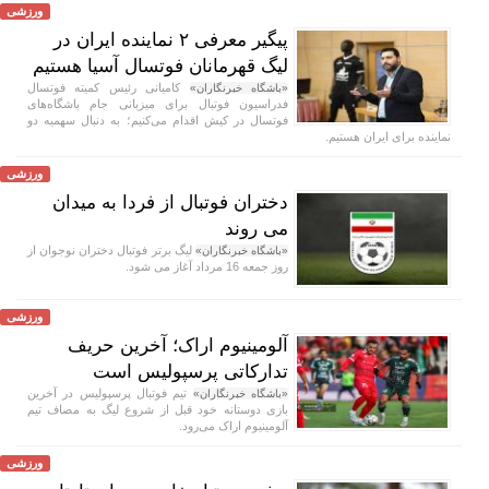
ورزشی
پیگیر معرفی ۲ نماینده ایران در
لیگ قهرمانان فوتسال آسیا هستیم
کامیانی رئیس کمیته فوتسال
«باشگاه خبرنگاران»
فدراسیون فوتبال برای میزبانی جام باشگاه‌های
فوتسال در کیش اقدام می‌کنیم؛ به دنبال سهمیه دو
نماینده برای ایران هستیم.
ورزشی
دختران فوتبال از فردا به میدان
می روند
لیگ برتر فوتبال دختران نوجوان از
«باشگاه خبرنگاران»
روز جمعه 16 مرداد آغاز می شود.
ورزشی
آلومینیوم اراک؛ آخرین حریف
تدارکاتی پرسپولیس است
تیم فوتبال پرسپولیس در آخرین
«باشگاه خبرنگاران»
بازی دوستانه خود قبل از شروع لیگ به مصاف تیم
آلومینیوم اراک می‌رود.
ورزشی