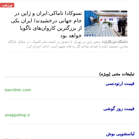
ورزشی
تسوکادا تاماکی:ایران و ژاپن در
جام جهانی درخشیدند/ ایران یکی
از بزرگترین کاروان‌های ناگویا
خواهد بود
سفیر ژاپن در تهران با حضور در کمیته ملی المپیک، در مقابل جایگاه
«باشگاه خبرنگاران»
نمادین حسینیه امام با اهدای شاخه گل به قائد شهید امت، ادای احترام کرد.
تبلیغات متنی (ویژه)
قیمت ارتودنسی
isarclinic.com
قیمت روز گوشی
snappshop.ir
لباسشویی بوش