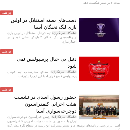
نتیجه ۳ بر صفر شکست دهد.
ورزشی
دست‌های بسته استقلال در اولین
بازی لیگ نخبگان آسیا
تیم فوتبال استقلال در اولین بازی
«باشگاه خبرنگاران»
از رقابت‌های لیگ نخبگان ۳ بازیکن اصلی خود را در
اختیار ندارد.
ورزشی
دنیل بی خیال پرسپولیس نمی
شود
مدافع مجارستانی تیم فوتبال
«باشگاه خبرنگاران»
پرسپولیس فسخ قرارداد با این تیم را نپذیرفت.
ورزشی
حضور رسول اسدی در نشست
هیئت اجرایی کنفدراسیون
دوچرخه‌سواری آسیا
رئیس فدراسیون دوچرخه‌سواری
«باشگاه خبرنگاران»
ایران با حضور در نشست هیئت اجرایی کنفدراسیون
آسیا، در بررسی برنامه‌های توسعه‌ای و مسیر پیشرفت این رشته در سطح قاره مشارکت
کرد.