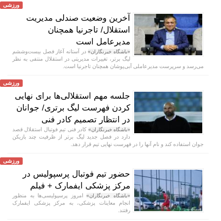
ورزشی
آخرین وضعیت صندلی مدیریت
استقلال/ تاجرنیا همچنان
مدیرعامل است
در آستانه آغاز فصل بیست‌وششم
«باشگاه خبرنگاران»
لیگ برتر، تغییرات مدیریتی در استقلال منتفی به نظر
می‌رسد و سرپرست مدیرعاملی آبی‌پوشان همچنان تاجرنیا است.
ورزشی
جلسه مهم استقلالی‌ها برای نهایی
کردن فهرست لیگ برتری/ جوانان
در انتظار تصمیم کادر فنی
کادر فنی تیم فوتبال استقلال قصد
«باشگاه خبرنگاران»
دارد در فصل جدید لیگ برتر از ظرفیت چند بازیکن
جوان استفاده کند و نام آنها را در فهرست نهایی تیم قرار دهد.
ورزشی
حضور تیم فوتبال پرسپولیس در
مرکز پزشکی ایفمارک + فیلم
امروز پرسپولیسی‌ها به منظور
«باشگاه خبرنگاران»
انجام معاینات پزشکی، به مرکز پزشکی ایفمارک
رفتند.