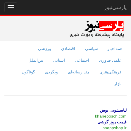
پارسی‌نیوز
نمایش
منو
همه‌اخبار
سیاسی
اقتصادی
ورزشی
علمی فناوری
اجتماعی
استانی
بین‌الملل
فرهنگی‌هنری
چند رسانه‌ای
وبگردی
گوناگون
بازار
لباسشویی بوش
khanebosch.com
قیمت روز گوشی
snappshop.ir