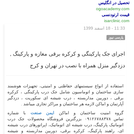
تحصیل در انگلیس
ogoacademy.com
قیمت ارتودنسی
isarclinic.com
11:33 - 18 اسفند 1399
بازار
پارسی نیوز
اجرای جک پارکینگی و کرکره برقی مغازه و پارکینگ ,
دزدگیر منزل همراه با نصب در تهران و کرج
استفاده از انواع سیستمهای حفاظتی و امنیتی، تجهیزات هوشمند
سازی ساختمان و اتوماسیون شامل جک درب پارکینگی ، کرکره
برقی ، دوربین مداربسته ، درب شیشه ای سکوریت ، دزدگیر
آپارتمان و اماکن لازمه هر ساختمان و مراکز تجاری میباشد .
گروه امنیت ساختمان و اماکن
ایمن صنعت
با شماره
تماس ۰۹۱۲۶۷۸۸۳۷۸ بزرگترین فروشگاه محصولات جک درب
اتوماتیک پارکینگ، درب شیشه ای اتوماتیک، اپراتورهای درب شیشه
ای، راهبند پارکینگ، کرکره برقی، دوربین مداربسته و شیشه