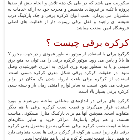
سکوریت می باشد که در طی یک دهه تلاش و انجام بیش از صدها
پروژه با تکیه بر نیروهای متخصص و مجرب خود به ارائه خدمات به
مشتریان می پردازد. نصب انواع کرکره برقی و جک پارکینگ درب
شیشه ای راهبند و قفل برقی ریموت دار از فعالیت های اصلی
فروشگاه ایمن صنعت میباشد.
کرکره برقی چیست ؟
کرکره برقی
با استفاده از موتور به طور عمودی و در جهت محور Y
ها بالا و پایین می رود. موتور کرکره برقی را می توان به منبع برق
سیمی و یا به منظور بهره وری انرژی به انرژی خورشیدی وصل
نمود. در حقیقت کرکره برقی شکل مدرن کرکره دستی است.
استفاده از کرکره برقی باعث ایزوله شدن یک مکان در برابر
سرقت می شود. نسبت به سایر لوازم امنیتی زمان باز و بسته شدن
کرکره برقی بسیار بالا است.
کرکره‌ های برقی در اندازه‌های مختلفی ساخته می‌شوند و مورد
استفاده قرار می‌گیرند و قیمت نصب کرکره برقی با هم دیگر
متفاوت است. همچنین آنها هم برای پارکینگ منازل مسکونی مناسب
هستند، و هم برای پاساژها، مراکز خرید و سایر مکان‌های
مشابه.قیمت نصب کرکره برقی بستگی به نوع محصول یعنی کرکره
برقی دارد زیرا نصب هر گونه از کرکره برقی ها نصب متفاوتی دارد
به همین دلیل قیمت نصب کرکره برقی با هم متفاوت است.