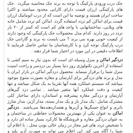
جک درب ورودی پارکینگ با توجه به برند جک محاسبه میگردد . جک
های پارکینگی ارزان قیمت دارای کارایی محدود میباشند و اکثرا
ساخت ایران هستند و توصیه ما این است که از درب اتوماتیک ارزان
قیمت برای اماکن کم تردد استفاده گردد. اماکن کم تردد شامل خانه
های ویلایی، ساختمانهایی با واحد های کم است که کمتر از ۲۰ بار
تردد در روز دارند. کدام مدل محصولات جک پارکینگی که وجود دارند
از کیفیت خوبی بهره می برند ؟ می بایست به برند و گارانتی جک
درب پارکینگ توجه کرد و با کارشناسان ما تماس حاصل فرمایید تا
اطلاعات دقیقی در این مورد در اختیار شما قرار دهند .
دزدگیر اماکن
و منزل وسیله ای است که بدون نیاز به سیم کشی با
استفاده از آخرین تکنولوژی روز دنیا بسیار بی دردسر و راحت امنیت
منزل شما را برقرار مینماید. محصول دزدگیر اماکن در بازار ایران با
مدل و برند های دزدگیر برای آپارتمان و مغازه بصورت متنوع موجود
میباشد که سیستم عملکرد همه آنها تقریبا به یک شکل میباشد و تنها
کیفیت و دقت عملکرد آنها متغیر میباشد . تمامی دزد گیرهای
آپارتمان و دزدگیر مغازه پیشرفته و استاندارد دارای ساختار کلی
مشترک شامل : یک مدار باز و یک مدار بسته، مدار آژیر، مدار شارژ
باتری و انواع حسگرها و آژیرها و هشداردهنده‌ها می‌باشند .
دزدگیر
اماکن
به عنوان یکی از مهمترین محصولات حفاظتی در ساختمان و
به عنوان دزدگیر مغازه و فروشگاه ها کارکرد بسیار ساده ای دارد و
با تشخیص تردد های غیر مجاز در زمان خالی بودن محل ، با اعلام آن
شما را آگاه می کند. این اعلام می تواند به صورت آژیر بلند و