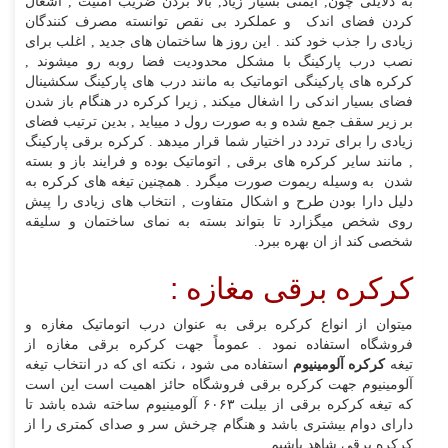
به دلایلی چون, ایمنی بسیار زیاد, بالا بردن ضریب امنیت , اشغال
کردن فضای اندک و عملکرد بی نقص توانسته مصرف کنندگان
زیادی را جذب خود کند . این روز ها ساختمان های جدید , اغلب برای
نصب درب پارکینگ با مشکل محدودیت فضا روبه رو میشوند ,
کرکره های پارکینگی اتوماتیک به مانند درب های پارکینگ سکشینال
فضای بسیار اندکی را اشغال میکند , زیرا کرکره در هنگام باز شدن
بر زیر سقف جمع شده و به صورت رول د مییاید , بدین ترتیب فضای
زیادی را برای تردد در اختیار شما قرار میدهد . کرکره برقی پارکینگ
, مانند سایر کرکره های برقی , اتوماتیک بوده و فرایند باز و بسته
شدن به وسیله ریموت صورت میگرد . همچنین تیغه های کرکره به
دلیل دارا بودن طرح و اشکال متفاوت , انتخاب های زیادی را پیش
روی شخص میگزارد تا بتواند بسته به نمای ساختمان و سلیقه
شخصی کند از ان بهره ببرد.
کرکره برقی مغازه :
میتوان از انواع کرکره برقی به عنوان درب اتوماتیک مغازه و
فروشگاه استفاده نمود . عموماً جهت کرکره برقی مغازه از
تیغه
کرکره آلومینیوم
استفاده می شود ، نکته ای که در انتخاب تیغه
آلومینیوم جهت کرکره برقی فروشگاه حائز اهمیت است این است
که تیغه کرکره برقی از بیلت ۶۰۶۳ آلومینیوم ساخته شده باشد تا
دارای دوام بیشتری باشد و هنگام چرخش سر و صدای کمتری را از
کرکره برقی شاهد باشیم .