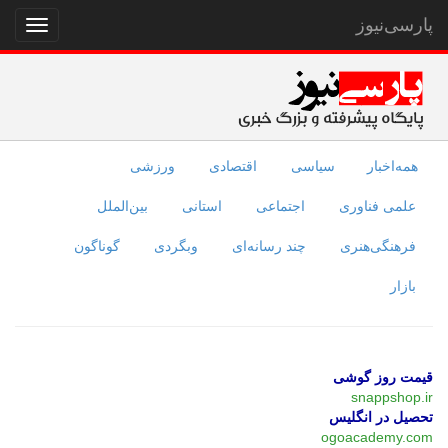
پارسی‌نیوز
نمایش
منو
همه‌اخبار
سیاسی
اقتصادی
ورزشی
علمی فناوری
اجتماعی
استانی
بین‌الملل
فرهنگی‌هنری
چند رسانه‌ای
وبگردی
گوناگون
بازار
قیمت روز گوشی
snappshop.ir
تحصیل در انگلیس
ogoacademy.com