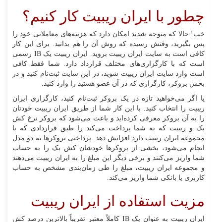
چطور با ایران ریبیت کار کنیم؟
خب! حالا که متوجه شدید امکان دارد که هزینه‌های معاملاتی خود را
پس بگیرید، وقتش رسیده که روش آن را هم بدانید. برای این کار
کافی است به سایت ایران ریبیت بروید. ایران ریبیت یک IB رسمی
است که با کارگزاری‌های مختلف قرارداد دارد. شما فقط کافی
است وارد سایت ایران ریبیت شوید، در این سایت ثبت‌نام کنید و در
بخش بروکر، کارگزاری که در آن عضو هستید را وارد کنید.
یا اگر می‌خواهید تازه در یک بروکر ثبت‌نام کنید، کارگزاری ایران
ریبیت را انتخاب کنید. با این کار شما از طریق ایران ریبیت خودتان
را به آن بروکر معرفی کرده‌اید و باعث می‌شود که بروکر نرخ کش
بک و ریبیت که به شما پرداخت می‌کند را طبق قراردادی که با
مجموعه ایران ریبیت دارد افزایش دهد. پرداختی بروکرها به دو مدل
انجام می‌شود، بخشی از بروکرها خودشان کش بک را به حساب
شما واریز می‌کنند و برخی دیگر این مبلغ را به ایران ریبیت می‌دهند
و مجموعه ایران ریبیت، مبلغ را طی زمان‌بندی مشخص به حساب
کاربری یا بانکی شما واریز می‌کند.
مزیت استفاده از ایران ریبیت
ایران ریبیت به عنوان یک IB کاملاً معتبر تقریباً بالاترین درصد کش