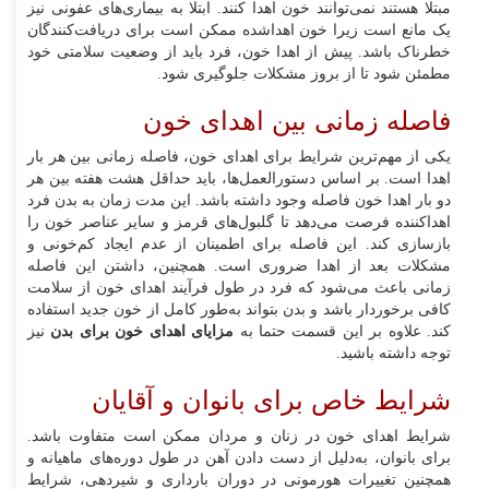
مبتلا هستند نمی‌توانند خون اهدا کنند. ابتلا به بیماری‌های عفونی نیز
یک مانع است زیرا خون اهداشده ممکن است برای دریافت‌کنندگان
خطرناک باشد. پیش از اهدا خون، فرد باید از وضعیت سلامتی خود
مطمئن شود تا از بروز مشکلات جلوگیری شود.
فاصله زمانی بین اهدای خون
یکی از مهم‌ترین شرایط برای اهدای خون، فاصله زمانی بین هر بار
اهدا است. بر اساس دستورالعمل‌ها، باید حداقل هشت هفته بین هر
دو بار اهدا خون فاصله وجود داشته باشد. این مدت زمان به بدن فرد
اهداکننده فرصت می‌دهد تا گلبول‌های قرمز و سایر عناصر خون را
بازسازی کند. این فاصله برای اطمینان از عدم ایجاد کم‌خونی و
مشکلات بعد از اهدا ضروری است. همچنین، داشتن این فاصله
زمانی باعث می‌شود که فرد در طول فرآیند اهدای خون از سلامت
کافی برخوردار باشد و بدن بتواند به‌طور کامل از خون جدید استفاده
کند. علاوه بر این قسمت حتما به
مزایای اهدای خون برای بدن
نیز
توجه داشته باشید.
شرایط خاص برای بانوان و آقایان
شرایط اهدای خون در زنان و مردان ممکن است متفاوت باشد.
برای بانوان، به‌دلیل از دست دادن آهن در طول دوره‌های ماهیانه و
همچنین تغییرات هورمونی در دوران بارداری و شیردهی، شرایط