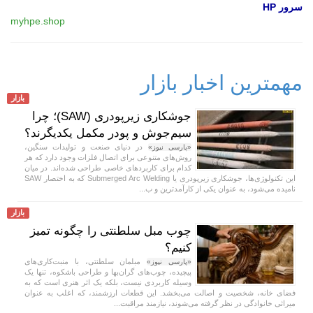
سرور HP
myhpe.shop
مهمترین اخبار بازار
بازار
جوشکاری زیرپودری (SAW)؛ چرا
سیم‌جوش و پودر مکمل یکدیگرند؟
در دنیای صنعت و تولیدات سنگین،
«پارسی نیوز»
روش‌های متنوعی برای اتصال فلزات وجود دارد که هر
کدام برای کاربردهای خاصی طراحی شده‌اند. در میان
این تکنولوژی‌ها، جوشکاری زیرپودری یا Submerged Arc Welding که به اختصار SAW
نامیده می‌شود، به عنوان یکی از کارآمدترین و ب...
بازار
چوب مبل سلطنتی را چگونه تمیز
کنیم؟
مبلمان سلطنتی، با منبت‌کاری‌های
«پارسی نیوز»
پیچیده، چوب‌های گران‌بها و طراحی باشکوه، تنها یک
وسیله کاربردی نیست، بلکه یک اثر هنری است که به
فضای خانه، شخصیت و اصالت می‌بخشد. این قطعات ارزشمند، که اغلب به عنوان
میراثی خانوادگی در نظر گرفته می‌شوند، نیازمند مراقبت...