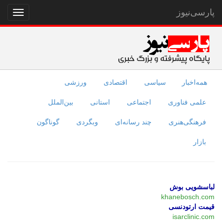
پارسی‌نیوز
نمایش
منو
همه‌اخبار
سیاسی
اقتصادی
ورزشی
علمی فناوری
اجتماعی
استانی
بین‌الملل
فرهنگی‌هنری
چند رسانه‌ای
وبگردی
گوناگون
بازار
لباسشویی بوش
khanebosch.com
قیمت ارتودنسی
isarclinic.com