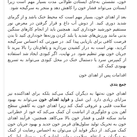
خون، نشستن به‌جای ایستادن طولانی مدت بسیار مهم است زیرا
ایستادن می‌تواند فشار خون را کاهش دهد و منجر به سرگیجه شود.
بعد از اهدای خون، بسیار مهم است که محیط خنک باشد و از گرمای
شدید دوری کنید. از دوش آب داغ و قرار گرفتن در معرض نور
مستقیم خورشید خودداری کنید. همچنین باید از انجام کارهای سنگین
بدنی مانند ورزش‌های شدید یا بلند کردن وزنه‌ها خودداری کنید تا بدن
فرصت کافی برای بازیابی پیدا کند. در صورتی که احساس سرگیجه
کردید، بهتر است به دراز کشیدن بپردازید و پاهای‌تان را بالا ببرید تا
جریان خون بهتر تنظیم شود. در نهایت، اگر کبودی ایجاد شد استفاده
از کمپرس سرد یا دستمال خنک در محل کبودی می‌تواند به تسریع
بهبودی کمک کند.
اقدامات پس از اهدای خون
جمع بندی
اهدای خون نه‌تنها به دیگران کمک می‌کند بلکه برای اهداکننده نیز
مزایای زیادی دارد. این عمل و
فواید اهدای خون
می‌تواند به بهبود
سلامت قلبی و عروقی کمک کند زیرا اهدای خون به کاهش سطح
آهن بدن و جلوگیری از انباشت آن کمک می‌کند که خود از خطراتی
مانند سکته قلبی و فشار خون بالا می‌کاهد. همچنین، فرآیند اهدای
خون به تحریک تولید سلول‌های قرمز خون جدید و بهبود جریان خون
کمک می‌کند. از دیگر فواید آن می‌توان به احساس رضایت از کمک
به دیگران و ارتقای سلامت روانی اشاره کرد. پرستار اول که