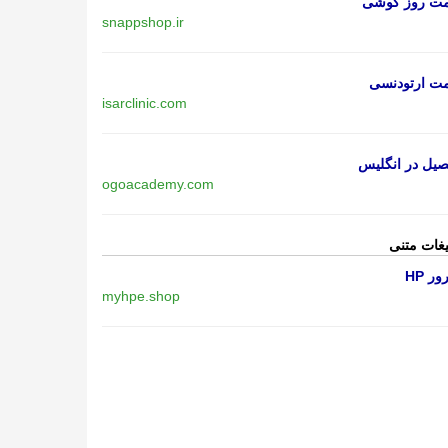
مت روز گوشی
snappshop.ir
مت ارتودنسی
isarclinic.com
یل در انگلیس
ogoacademy.com
یغات متنی
ر HP
myhpe.shop