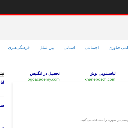
می فناوری
اجتماعی
استانی
بین‌الملل
فرهنگی‌هنری
لباسشویی بوش
تحصیل در انگلیس
تبل
ogoacademy.com
khanebosch.com
لب
چند رسانه‌ای
سرو
یسم در سوریه را مشاهده می‌کنید.