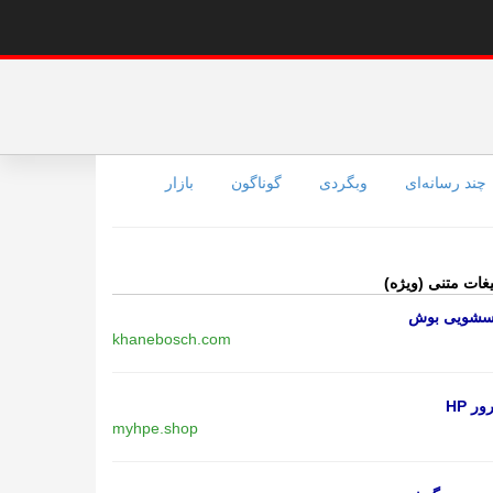
چند رسانه‌ای
وبگردی
گوناگون
بازار
یغات متنی (ویژه)
اسشویی بوش
khanebosch.com
ر HP
myhpe.shop