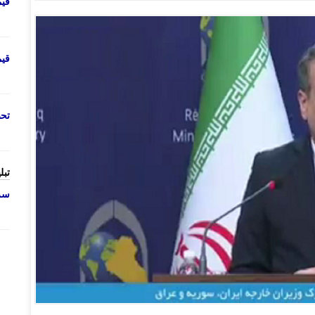
قی
قی
تحص
تبل
سرو