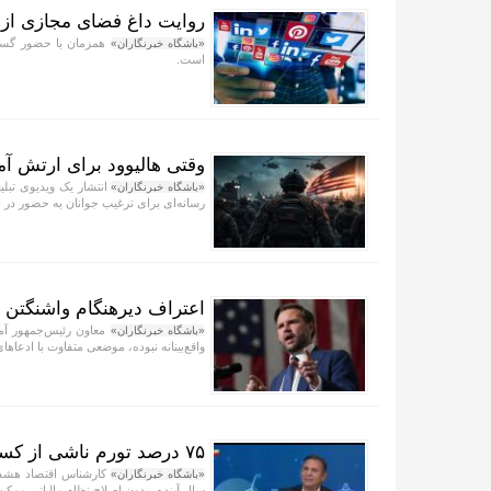
روایت داغ فضای مجازی از 
همزمان با حضور گسترد
«باشگاه خبرنگاران»
است.
وقتی هالیوود برای ارتش آم
انتشار یک ویدیوی تبلیغ
«باشگاه خبرنگاران»
رسانه‌ای برای ترغیب جوانان به حضور در
اعتراف دیرهنگام واشنگتن +
معاون رئیس‌جمهور آمری
«باشگاه خبرنگاران»
واقع‌بینانه نبوده، موضعی متفاوت با ادعا‌ه
۷۵ درصد تورم ناشی از کسری بودجه دولت است + فیلم
«باشگاه خبرنگاران»
سال آینده، بدون اصلاح نظام مالیاتی ممک