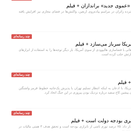
«عموی جدید» براندازان + فیلم
ه زائران در مراسم پیاده‌روی اربعین، واکنش‌ها در فضای مجازی نیز افزایش یافته
چند رسانه‌ای
ریکا سرباز می‌سازد + فیلم
اتی با فضاسازی هالیوودی از سوی آمریکا، بار دیگر توجه‌ها را به استفاده از ابزار‌های
 ارتش جلب کرده است.
چند رسانه‌ای
 فیلم
کا، با اذعان به اینکه انتظار تسلیم تهران یا پذیرش یک‌جانبه خطوط قرمز واشنگتن
ای پیشین کاخ سفید درباره نزدیک بودن پیروزی در این جنگ اتخاذ کرد.
چند رسانه‌ای
کارشناس اقتصاد هشدار داد: ۷۵ درصد تورم ناشی از ناترازی بودجه است و تحقق هدف ۳ همتی مالیات در
ن نیست.