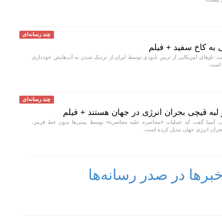
چند رسانه‌ای
به کاخ سفید + فیلم
: ناو‌های آمریکایی از ترس نابودی توسط ایران از نزدیک شدن به آب‌هایش خودداری
 است.
چند رسانه‌ای
 لبه قیچی بحران انرژی در جهان هستند + فیلم
آسیا گفت که عملیات «محاصره علیه محاصره» توسط یمنی‌ها بدون خط قرمز،
 بحران انرژی جهان تبدیل کرده است.
رها در صدر رسانه‌ها