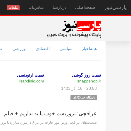
پارسی‌نیوز
صفحه‌اصلی
درباره‌ما
تماس‌با‌ما
تبلیغات
همه‌اخبار
سیاسی
اقتصادی
ورزشی
عل
قیمت روز گوشی
قیمت ارتودنسی
isarclinic.com
snappshop.ir
20:58 - 16 آذر 1403
باشگاه خبرنگاران
عراقچی: تروریسم خوب یا بد نداریم + فیلم
صحبت‌های عراقچی وزیر امور خارجه در عراق در مورد مبارزه با ترور