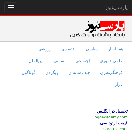
پارسی‌نیوز
نمایش
منو
همه‌اخبار
سیاسی
اقتصادی
ورزشی
علمی فناوری
اجتماعی
استانی
بین‌الملل
فرهنگی‌هنری
چند رسانه‌ای
وبگردی
گوناگون
بازار
تحصیل در انگلیس
ogoacademy.com
قیمت ارتودنسی
isarclinic.com