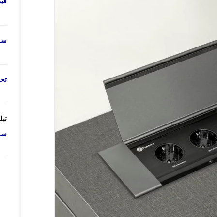
قی
سرو
تحص
تبل
سرو