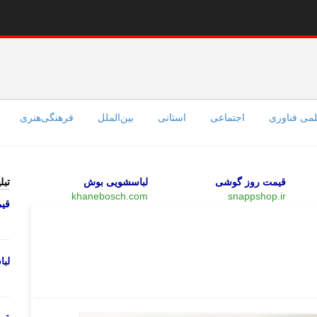
می فناوری
اجتماعی
استانی
بین‌الملل
فرهنگی‌هنری
قیمت روز گوشی
لباسشویی بوش
تبل
khanebosch.com
snappshop.ir
قی
بازار
لب