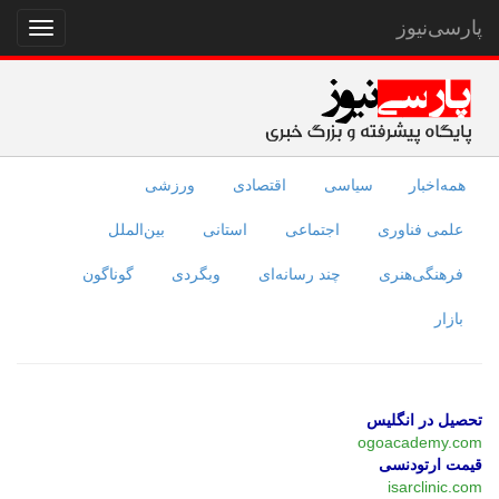
پارسی‌نیوز
نمایش
منو
همه‌اخبار
سیاسی
اقتصادی
ورزشی
علمی فناوری
اجتماعی
استانی
بین‌الملل
فرهنگی‌هنری
چند رسانه‌ای
وبگردی
گوناگون
بازار
تحصیل در انگلیس
ogoacademy.com
قیمت ارتودنسی
isarclinic.com