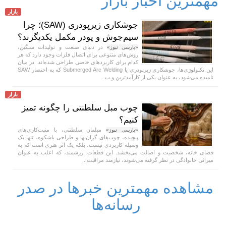
مهمترین اخبار بازار
بازار
جوشکاری زیرپودری (SAW)؛ چرا
سیم‌جوش و پودر مکمل یکدیگرند؟
در دنیای صنعت و تولیدات سنگین،
«پارسی نیوز»
روش‌های متنوعی برای اتصال فلزات وجود دارد که هر
کدام برای کاربردهای خاصی طراحی شده‌اند. در میان
این تکنولوژی‌ها، جوشکاری زیرپودری یا Submerged Arc Welding که به اختصار SAW
نامیده می‌شود، به عنوان یکی از کارآمدترین و ب...
بازار
چوب مبل سلطنتی را چگونه تمیز
کنیم؟
مبلمان سلطنتی، با منبت‌کاری‌های
«پارسی نیوز»
پیچیده، چوب‌های گران‌بها و طراحی باشکوه، تنها یک
وسیله کاربردی نیست، بلکه یک اثر هنری است که به
فضای خانه، شخصیت و اصالت می‌بخشد. این قطعات ارزشمند، که اغلب به عنوان
میراثی خانوادگی در نظر گرفته می‌شوند، نیازمند مراقبت...
مشاهده مهمترین خبرها در صدر
رسانه‌ها