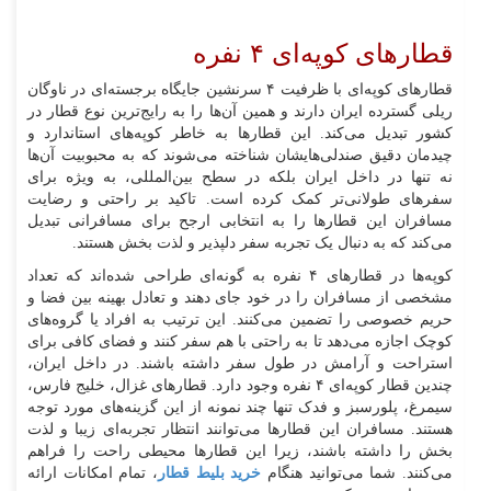
قطارهای کوپه‌ای ۴ نفره
قطارهای کوپه‌ای با ظرفیت ۴ سرنشین جایگاه برجسته‌ای در ناوگان
ریلی گسترده ایران دارند و همین آن‌ها را به رایج‌ترین نوع قطار در
کشور تبدیل می‌کند. این قطارها به خاطر کوپه‌های استاندارد و
چیدمان دقیق صندلی‌هایشان شناخته می‌شوند که به محبوبیت آن‌ها
نه تنها در داخل ایران بلکه در سطح بین‌المللی، به ویژه برای
سفرهای طولانی‌تر کمک کرده است. تاکید بر راحتی و رضایت
مسافران این قطارها را به انتخابی ارجح برای مسافرانی تبدیل
می‌کند که به دنبال یک تجربه سفر دلپذیر و لذت بخش هستند.
کوپه‌‌ها در قطارهای ۴ نفره به گونه‌ای طراحی شده‌اند که تعداد
مشخصی از مسافران را در خود جای دهند و تعادل بهینه بین فضا و
حریم خصوصی را تضمین می‌کنند. این ترتیب به افراد یا گروه‌های
کوچک اجازه می‌دهد تا به راحتی با هم سفر کنند و فضای کافی برای
استراحت و آرامش در طول سفر داشته باشند. در داخل ایران،
چندین قطار کوپه‌ای ۴ نفره وجود دارد. قطارهای غزال، خلیج فارس،
سیمرغ، پلورسبز و فدک تنها چند نمونه از این گزینه‌های مورد توجه
هستند. مسافران این قطارها می‌توانند انتظار تجربه‌ای زیبا و لذت
بخش را داشته باشند، زیرا این قطارها محیطی راحت را فراهم
می‌کنند. شما می‌توانید هنگام
خرید بلیط قطار
، تمام امکانات ارائه