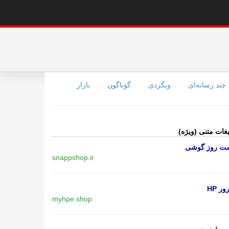
چند رسانه‌ای
وبگردی
گوناگون
بازار
یغات متنی (ویژه)
مت روز گوشی
snappshop.ir
ر HP
myhpe.shop