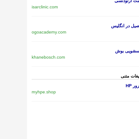
مت ارتودنسی
isarclinic.com
یل در انگلیس
ogoacademy.com
اسشویی بوش
khanebosch.com
یغات متنی
ر HP
myhpe.shop