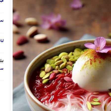
قی
تحص
لب
تبل
سرو