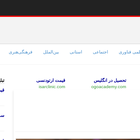
می فناوری
اجتماعی
استانی
بین‌الملل
فرهنگی‌هنری
تحصیل در انگلیس
قیمت ارتودنسی
تبل
isarclinic.com
ogoacademy.com
قی
بازار
سرو