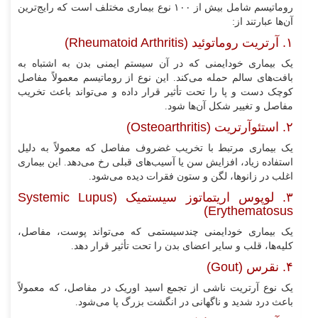
روماتیسم شامل بیش از ۱۰۰ نوع بیماری مختلف است که رایج‌ترین
آن‌ها عبارتند از:
۱. آرتریت روماتوئید (Rheumatoid Arthritis)
یک بیماری خودایمنی که در آن سیستم ایمنی بدن به اشتباه به
بافت‌های سالم حمله می‌کند. این نوع از روماتیسم معمولاً مفاصل
کوچک دست و پا را تحت تأثیر قرار داده و می‌تواند باعث تخریب
مفاصل و تغییر شکل آن‌ها شود.
۲. استئوآرتریت (Osteoarthritis)
یک بیماری مرتبط با تخریب غضروف مفاصل که معمولاً به دلیل
استفاده زیاد، افزایش سن یا آسیب‌های قبلی رخ می‌دهد. این بیماری
اغلب در زانوها، لگن و ستون فقرات دیده می‌شود.
۳. لوپوس اریتماتوز سیستمیک (Systemic Lupus
Erythematosus)
یک بیماری خودایمنی چندسیستمی که می‌تواند پوست، مفاصل،
کلیه‌ها، قلب و سایر اعضای بدن را تحت تأثیر قرار دهد.
۴. نقرس (Gout)
یک نوع آرتریت ناشی از تجمع اسید اوریک در مفاصل، که معمولاً
باعث درد شدید و ناگهانی در انگشت بزرگ پا می‌شود.