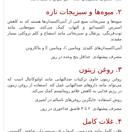
۲. میوه‌ها و سبزیجات تازه
میوه‌ها و سبزیجات منبع غنی از آنتی‌اکسیدان‌ها هستند که به کاهش
استرس اکسیداتیو و التهاب کمک می‌کنند. میوه‌هایی مانند
توت‌فرنگی، پرتقال و سبزیجاتی مانند اسفناج و کلم بروکلی بسیار
مفیدند.
آنتی‌اکسیدان‌های کلیدی: ویتامین C، ویتامین E و بتاکاروتن.
مصرف پیشنهادی: حداقل پنج وعده در روز.
۳. روغن زیتون
روغن زیتون حاوی ترکیبات ضدالتهابی مانند اولئوکانتال است که
می‌تواند مانند داروهای ضدالتهابی عمل کند. استفاده از روغن زیتون
در رژیم غذایی به کاهش علائم روماتیسم کمک می‌کند.
روش استفاده: جایگزین روغن‌های ناسالم در آشپزی.
مصرف پیشنهادی: ۲ تا ۳ قاشق غذاخوری در روز.
۴. غلات کامل
غلات کامل مانند جو دوسر، کینوا و نان سبوس‌دار، شاخص گلیسمی