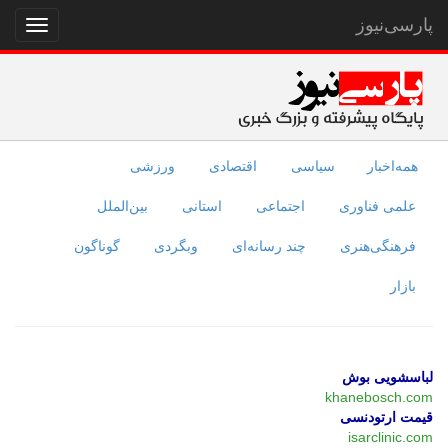
پارسی‌نیوز
نمایش
منو
همه‌اخبار
سیاسی
اقتصادی
ورزشی
علمی فناوری
اجتماعی
استانی
بین‌الملل
فرهنگی‌هنری
چند رسانه‌ای
وبگردی
گوناگون
بازار
لباسشویی بوش
khanebosch.com
قیمت ارتودنسی
isarclinic.com