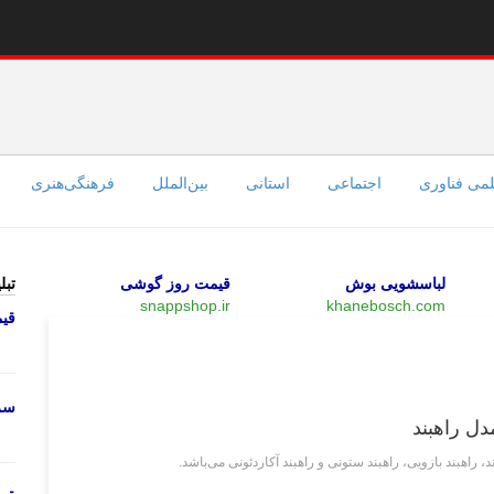
می فناوری
اجتماعی
استانی
بین‌الملل
فرهنگی‌هنری
لباسشویی بوش
قیمت روز گوشی
تبل
snappshop.ir
khanebosch.com
قی
بازار
سرو
دل راهبند
اهبند بازویی، راهبند ستونی و راهبند آکاردئونی می‌باشد.