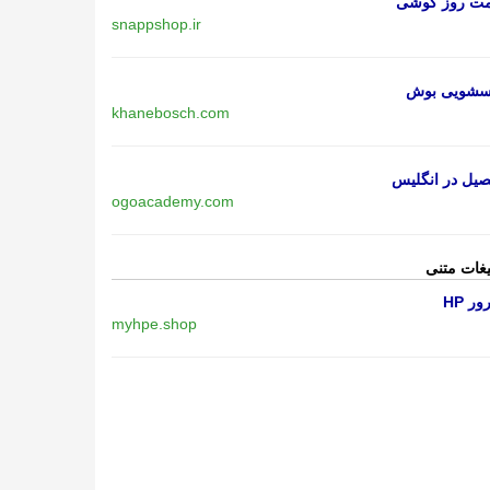
مت روز گوشی
snappshop.ir
اسشویی بوش
khanebosch.com
یل در انگلیس
ogoacademy.com
یغات متنی
ر HP
myhpe.shop