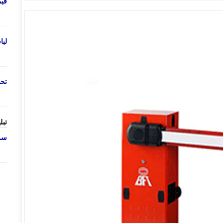
قی
لب
تحص
تبل
سرو