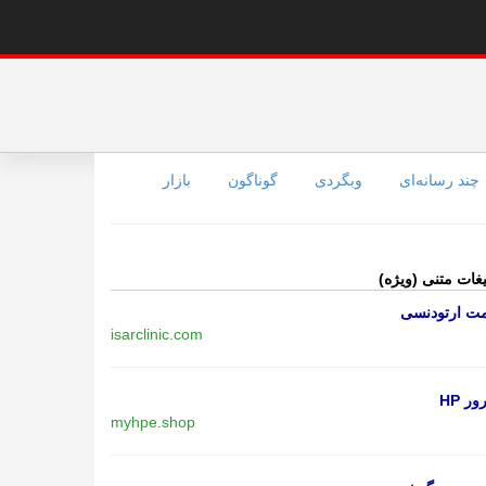
چند رسانه‌ای
وبگردی
گوناگون
بازار
یغات متنی (ویژه)
مت ارتودنسی
isarclinic.com
ر HP
myhpe.shop