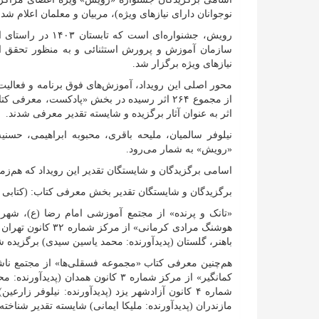
نوجوانان دارای نیاز‌های ویژه)، مربیان و معلمان اعلام شد.
رویش، جشنواره‌ای ا
سازمان آموزش و پرورش استثنائی و به منظور تحقق اه
نیاز‌های ویژه برگزار شد.
محور اصلی این رویداد، آموزش‌های فوق برنامه و فعالیت‌
اثر به عنوان آثار برگزیده و شایسته تقدیر معرفی شدند.
نیلوفر سالمیان، ملیحه باقری، محبوبه ابراهیمی، حسنی
«رویش» به شمار می‌رود.
اسامی برگزیدگان و شایستگان تقدیر این رویداد که هم‌زمان با ۱۳ آذر روز جهانی معلولان اعلام شده به شرح
برگزیدگان و شایستگان تقدیر بخش معرفی کتاب: (کتابی
«تانک و پرنده» از مجتمع آموزشی امام رضا (ع)، شهر ک
هوشنگ مرادی کرمانی
باهنر، گلستان (پدیدآورنده: محمد یاسین سیدی) برگزیده ش
هم‌چنین معرفی کتاب «مجموعه فسقلی‌ها» از مجتمع ناشنوا
کمانگیر» از مرکز شماره ۳ کانون هم
مازندران (پدیدآورنده: ملیکا ایمانی) شایسته تقدیر شناخته