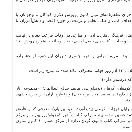
ست که تابستان ۱۴۰۳ در راستای اجرای تفاهم‌نامه‌ای میان کانون پرورش فکری کودکان و نوجوانان با
داف کمی و کیفی تعلیم و تربیت در حوزه اعضا و دانش‌آموزان با
های فرهنگی، هنری، ادبی و مهارتی در اوقات فراغت بود و در نهایت
از مجموع ۲۶۴ اثر رسیده در بخش «پادکست، معرفی کتاب و ساخت کتاب‌های حسی‌لمسی» به دبیرخانه جشنواره رویش، ۱۷
ه بیضا، مریم تهرانی و شیوا جعفری داوران این دوره از جشنواره
 زیر است.
 که دوستش دارم)
وهبنان، کرمان (پدیدآورنده: محمد صالح عبداالهی)، «مجموعه آثار
» از مرکز شماره ۳۲ کانون تهران (پدیدآورنده: محمد امین ابراهیمیان) و «قطره باران» از مدرسه شهید
دند.
یان فرزانه، کرمان (پدیدآورنده: دینا ببربیان)، معرفی کتاب «آرش
دان (پدیدآورنده: محمد حسین محمدی)، معرفی کتاب «آشپز کوچولو/روز پیتزا» از مرکز
شماره ۴ کانون آزادشهر یزد (پدیدآورنده: نیلوفر زارعین) و معرفی کتاب «آهوی گردن دراز» از مرکز شماره ۱ کانون ساری
 شدند.