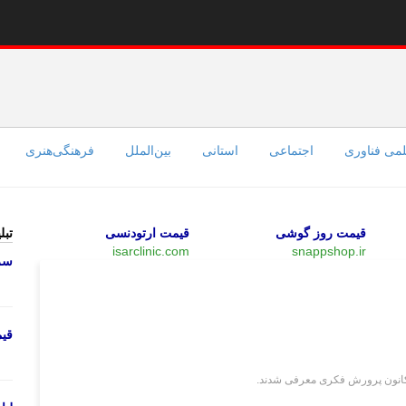
می فناوری
اجتماعی
استانی
بین‌الملل
فرهنگی‌هنری
قیمت روز گوشی
قیمت ارتودنسی
تبل
isarclinic.com
snappshop.ir
سرو
فرهنگی‌هنری
قی
کانون پرورش فکری معرفی شدند.