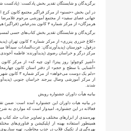
برگزیدگان و شایستگان تقدیر بخش پادکست: (پادکست شن
در این بخش «حسنو» از مرکز فراگیر مجتمع کانون کرج است
جهانی عصای سفید» از مجتمع آموزشی مرحوم غلامرضا مر
هرمزگان» از مرکز شماره ۳ کانون بندرعباس (فراگیر) هرمزگان (پدیدآورنده: بی‌نظیر مرادی) به عنوان برگزیده معرفی شدند.
برگزیدگان و شایستگان تقدیر بخش کتاب‌های حسی لمس
«کلاغ خنزری پنزری» از مر
دزفول، خوزستان (پدیدآورندگان: عزت‌السادات سیدآقا 
مرکز درگز و خراسان رضوی (پدیدآورنده: فاطمه آخوندی) 
«آشپز کوچولو؛ روز پیتزا/ اون چیه که» از مرکز کانون 
«آشنایی با سطح و حجم» از دفتر استان کانون چهارمحال
«دلم یک دوست می‌خ
از مرکز آموزشی وصال بیرجند خراسان جنوبی (پدیدآورن
شدند.
بیانیه هیأت داوران جشنواره رویش
در بیانیه هیات داوران این جشنواره آمده است: ضمن ت
فعالانه در این جشنواره، امیدوار است که مواردی به شرح
بهره‌مندی از ابزار‌های مختلف و تصاویر جذاب جلد کتاب
همینطور استفاده بهینه از اپلیکیشن و فناوری‌های مخ
بهره‌گیری از تکنیک قلاب در جذب مخاطب، تهیه سناریوی