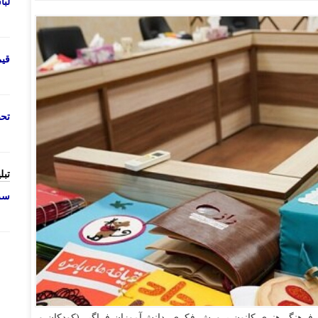
لب
قی
تحص
تبل
سرو
فرهنگی‌هنری کانون پرورش فکری، دانش‌آموزان فراگیر (کودکان و