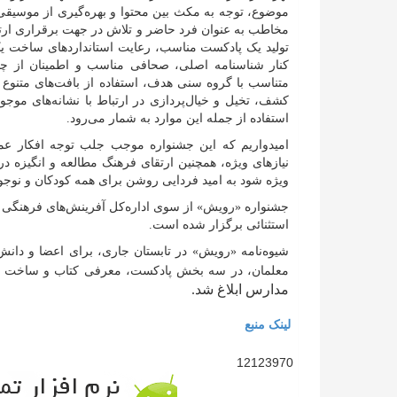
موضوع، توجه به مکث بین محتوا و بهره‌گیری از موسیقی 
مخاطب به عنوان فرد حاضر و تلاش در جهت برقراری ارت
تولید یک پادکست مناسب، رعایت استاندارد‌های ساخت یک کت
کنار شناسنامه اصلی، صحافی مناسب و اطمینان از چس
متناسب با گروه سنی هدف، استفاده از بافت‌های متنوع
کشف، تخیل و خیال‌پردازی در ارتباط با نشانه‌های مو
استفاده از جمله این موارد به شمار می‌رود.
امیدواریم که این جشنواره موجب جلب توجه افکار عمو
نیاز‌های ویژه، همچنین ارتقای فرهنگ مطالعه و انگیزه در
ویژه شود به امید فردایی روشن برای همه کودکان و نوجوا
جشنواره «رویش» از سوی اداره‌کل آفرینش‌های فرهنگی
استثنائی برگزار شده است.
شیوه‌نامه «رویش» در تابستان جاری، برای اعضا و دانش‌آم
معلمان، در سه بخش پادکست، معرفی کتاب و ساخت ک
مدارس ابلاغ شد.
لینک منبع
12123970