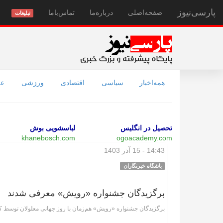
پارسی‌نیوز
صفحه‌اصلی
درباره‌ما
تماس‌با‌ما
تبلیغات
همه‌اخبار
سیاسی
اقتصادی
ورزشی
عل
تحصیل در انگلیس
لباسشویی بوش
khanebosch.com
ogoacademy.com
14:43 - 15 آذر 1403
باشگاه خبرنگاران
برگزیدگان جشنواره «رویش» معرفی شدند
برگزیدگان جشنواره «رویش» هم‌زمان با روز جهانی معلولان توسط 