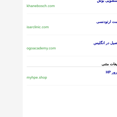
اسشویی بوش
khanebosch.com
مت ارتودنسی
isarclinic.com
یل در انگلیس
ogoacademy.com
یغات متنی
ر HP
myhpe.shop