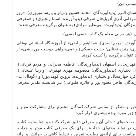
یدنی من)
ان البرز (پدیدآورندگان: محمد حسین ولی‌لو و پارسا نوروزی)، «روز
دانی آذری آذربایجان شرقی (پدیدآورنده: اسما رنجبری) و «معرفی
ی: (هر مربی-معلم یک کتاب حسی لمسی):
کز شماره ۲ کانون تهران (پدیدآورنده: مریم اسدی)، «مفاهیم ریاضی» از آموزشگاه استثنائی بوعلی
میری/ منیژه تختائی/ حدیث خسکی) و «می‌خواهی دوست من باشی» از
عنوان برگزیده را کسب کردند.
قهدریجان، اصفهان (پدیدآورندگان: فاطمه محرابی و مریم قربانی)،
 بختیاری (پدیدآورندگان: معصومه مهری قهفرخی و زیبا علیخانی)،
واهد» از مرکز شماره ۳ کانون شهرکرد چهارمحال و بختیاری (پدیدآورنده: پروین کوهی‌پور) و «گودال آب»
دگان: هاجر معنوی‌پور و فائزه طلوعی) نیز شایسته تقدیر معرفی
قدیر و تشکر از تمامی شرکت‌کنندگان محترم برای مشارکت موثر و
 زیر مورد توجه بیشتری قرار گیرد.
 و صفحه‌های داخلی آن و معرفی دقیق شرکت‌کننده و شناسنامه کتاب،
تلف در تولید محتوای جذاب‌تر برای یک معرفی کتاب موثر و جذاب،
 مناسب برای ارائه‌ی مطلب، تمرین و تسلط کافی بر خوانش و ارائه