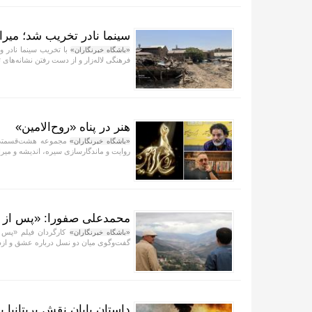
سینما نادر تخریب شد؛ میر
با تخریب سینما نادر و
«باشگاه خبرنگاران»
فرهنگی لاله‌زار و از دست رفتن نشانه‌های 
هنر در پناه «روح‌الامین»
مجموعه هشت‌قسمتی «
«باشگاه خبرنگاران»
روایت و ماندگارسازی سیره، اندیشه و می
محمدعلی صفورا: «پس از ع
کارگردان فیلم «پس ا
«باشگاه خبرنگاران»
گفت‌وگوی میان دو نسل درباره عشق و از
داستان پایان نقش بریتانیا 