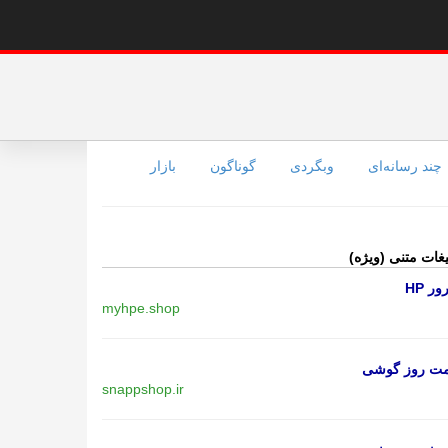
چند رسانه‌ای
وبگردی
گوناگون
بازار
یغات متنی (ویژه)
ر HP
myhpe.shop
مت روز گوشی
snappshop.ir