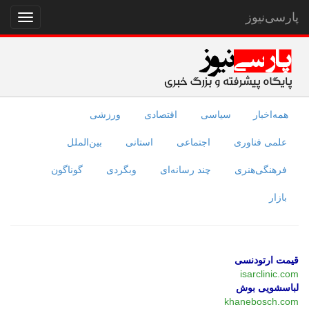
پارسی‌نیوز
نمایش
منو
همه‌اخبار
سیاسی
اقتصادی
ورزشی
علمی فناوری
اجتماعی
استانی
بین‌الملل
فرهنگی‌هنری
چند رسانه‌ای
وبگردی
گوناگون
بازار
قیمت ارتودنسی
isarclinic.com
لباسشویی بوش
khanebosch.com