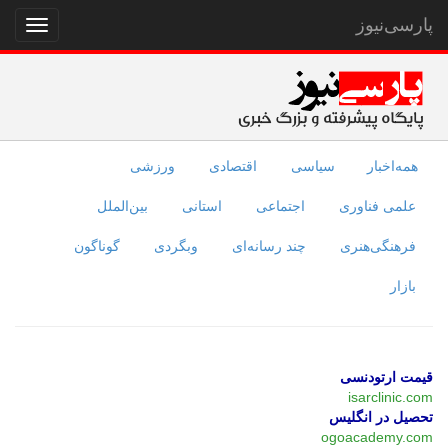
پارسی‌نیوز
نمایش
منو
همه‌اخبار
سیاسی
اقتصادی
ورزشی
علمی فناوری
اجتماعی
استانی
بین‌الملل
فرهنگی‌هنری
چند رسانه‌ای
وبگردی
گوناگون
بازار
قیمت ارتودنسی
isarclinic.com
تحصیل در انگلیس
ogoacademy.com