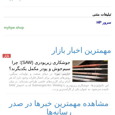
تبلیغات متنی
سرور HP
myhpe.shop
مهمترین اخبار بازار
بازار
جوشکاری زیرپودری (SAW)؛ چرا
سیم‌جوش و پودر مکمل یکدیگرند؟
در دنیای صنعت و تولیدات سنگین،
«پارسی نیوز»
روش‌های متنوعی برای اتصال فلزات وجود دارد که هر
کدام برای کاربردهای خاصی طراحی شده‌اند. در میان
این تکنولوژی‌ها، جوشکاری زیرپودری یا Submerged Arc Welding که به اختصار SAW
نامیده می‌شود، به عنوان یکی از کارآمدترین و ب...
مشاهده مهمترین خبرها در صدر
رسانه‌ها