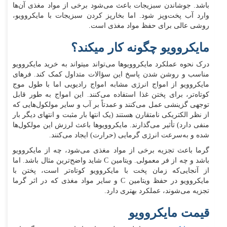
باشد. جوشاندن سبزیجات باعث می‌شود برخی از مواد مغذی آن‌ها
وارد آب پخت‌وپز شود. اما بخارپز کردن سبزیجات با مایکروویو،
روشی عالی برای حفظ مواد مغذی است.
مایکروویو چگونه کار میکند؟
درک نحوه عملکرد مایکروویوها می‌تواند میتواند به خرید مایکروویو
مناسب و روشن شدن پاسخ این سؤالات متداول کمک کند. فرهای
مایکروویو از امواج انرژی مشابه امواج رادیویی اما با طول موج
کوتاه‌تر، برای پختن غذا استفاده می‌کنند. این امواج به‌ طور قابل‌
توجهی گزینشی عمل می‌کنند و عمدتاً بر آب و سایر مولکول‌هایی که
از نظر الکتریکی نامتقارن هستند (یک انتها بار مثبت و انتهای دیگر بار
منفی دارد) تأثیر می‌گذارند. مایکروویوها باعث لرزش این مولکول‌ها
شده و به‌سرعت انرژی گرمایی (حرارت) ایجاد می‌کنند.
گرما باعث تجزیه برخی از مواد مغذی می‌شود، چه از مایکروویو
باشد و چه از فر معمولی. ویتامین C شاید واضح‌ترین مثال باشد. اما
از آنجایی‌که زمان پخت با مایکروویو کوتاه‌تر است، پختن با
مایکروویو در حفظ ویتامین C و سایر مواد مغذی که در اثر گرما
تجزیه می‌شوند، عملکرد بهتری دارد.
قیمت مایکروویو