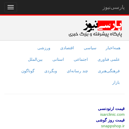
پارسی‌نیوز
نمایش
منو
همه‌اخبار
سیاسی
اقتصادی
ورزشی
علمی فناوری
اجتماعی
استانی
بین‌الملل
فرهنگی‌هنری
چند رسانه‌ای
وبگردی
گوناگون
بازار
قیمت ارتودنسی
isarclinic.com
قیمت روز گوشی
snappshop.ir