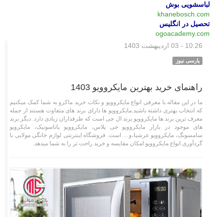
لباسشویی بوش
khanebosch.com
تحصیل در انگلیس
ogoacademy.com
10:26 - 03 اردیبهشت 1403
بازار
پارسی نیوز
راهنمای خرید بهترين مايكروويو 1403
ما در این مقاله با معرفی انواع مایکروویو و نکات خرید ماکرو به شما کمک میکنیم
که انتخاب بهتری داشته باشید.مایکروویو ها دارای برند های متفاوت هستند از جمله
معرف ترین برند ها مایکروویو برند ال جی است که طرفداران زیادی دارد. دیگر برند
های موجود در بازار مایکروویو جی پلاس، مایکروویو پاناسونیک، مایکرویو
سامسونگ، مایکروویو عرشیا،و… است. فروشگاه اینترنتی لوازم خانگی مولایی با
گردآوری انواع مایکروویو امکان مقایسه و خرید راحت تر را به شما میدهد.