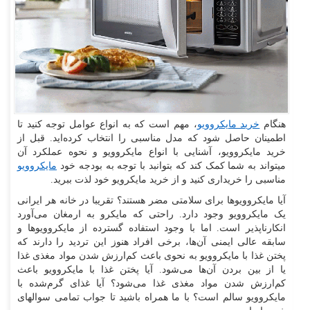
هنگام
خرید مایکروویو
، مهم است که به انواع عوامل توجه کنید تا
اطمینان حاصل شود که مدل مناسبی را انتخاب کرده‌اید. قبل از
خرید مایکروویو، آشنایی با انواع مایکروویو و نحوه عملکرد آن
میتواند به شما کمک کند که بتوانبد با توجه به بودجه خود
مایکروویو
مناسبی را خریداری کنید و از خرید مایکرویو خود لذت ببرید.
آیا مایکروویوها برای سلامتی مضر هستند؟ تقریبا در خانه هر ایرانی
یک مایکروویو وجود دارد. راحتی که مایکرو به ارمغان می‌آورد
انکارناپذیر است. اما با وجود استفاده گسترده از مایکروویوها و
سابقه عالی ایمنی آن‌ها، برخی افراد هنوز این تردید را دارند که
پختن غذا با مایکروویو به نحوی باعث کم‌ارزش شدن مواد مغذی غذا
یا از بین بردن آن‌ها می‌شود. آیا پختن غذا با مایکروویو باعث
کم‌ارزش شدن مواد مغذی غذا می‌شود؟ آیا غذای گرم‌شده با
مایکروویو سالم است؟ با ما همراه باشید تا جواب تمامی سوالهای