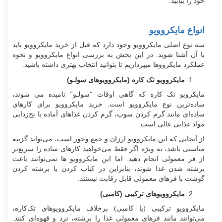
خود را بیابید.
انواع مایکروویو
سه نوع اصلی مایکروویو وجود دارد که قبل از خرید مایکروویو باید
با آن آشنا شوید. در این بخش به بررسی انواع مایکروویو و نحوه
عملکرد مایکرووها میپردازیم تا بتوانید انتخاب بهتری داشته باشید.
مایکروویو تک ‌کاره (مایکروویوهای سولـو)
مایکرویو تک کاره که گاهی اوقات "سولـو" نامیده می شوند،
ساده‌ترین نوع مایکروویو است. خرید مایکروویو برای کارهای
ساده‌ای مانند گرم کردن سوپ، گرم کردن غذاهای آماده یا یخ‌زدایی
مواد غذایی عالی است.
از آنجایی که این مایکروویو ارزان و جمع ‌وجور است، می‌تواند گزینه
مناسبی باشد، به ویژه اگر فقط می‌خواهید کارهای ساده را سریع‌تر
از فر معمولی انجام دهید. اما این مایکروویو ها نمی‌توانند باعث
برشته شدن غذا شوند، بنابراین در کباب کردن یا برشته کردن
گوشت با فرهای معمولی قابل رقابت نیستند.
مایکروویوهای ترکیبی (کامبی)
مایکروویو ترکیبی (یا کامبی) برخلاف مایکروویوهای تک‌کاره،
می‌توانند مانند فرهای معمولی غذا را برشته، ترد و قهوه‌ای کنند.