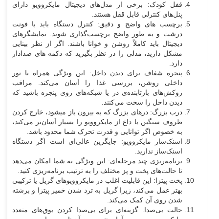
قفل کودک: برخی از مدل‌های دیجیتال مایکروویو دارای
پنل‌های کنترلی قابل قفل هستند.
برچسب‌ های واضح و دقیق: کنترل دستگاه باید با فونت
درشت و به طور واضح برچسب‌گذاری شوند. نمایشگرهای
دیجیتال باید کاملاً روشن و خوانا باشند. اگر از نظر بینایی
مشکل دارید، مدلی را در نظر بگیرید که دکمه های صدادار
دارد.
پنجره شفاف برای دیدن داخل: این ویژگی همراه با نور
داخلی روشن، بررسی غذا را آسان می‌کند. مراقب
روکش‌های بازتابنده‌ی در یا شبکه‌های روی پنجره باشید که
دیدن داخل را سخت می‌کنند.
درب بزرگ: درهای بزرگ که به بیرون باز میشود، خارج کردن
ظروف سنگین یا داغ از مایکروویو را بسیار آسان‌تر می‌کند،
به خصوص اگر توانایی و قدرت تحرک شما محدود باشد.
اسنک‌ساز مایکروویو: جایگزین عالی‌ای است اگر دستگاه
اسنک‌ساز ندارید.
برنامه‌ریزی چند مرحله‌ای: این ویژگی به شما امکان می‌دهد
تا حالت‌های پخت ‌و پز مختلف را به ترتیب برنامه‌ریزی کنید.
پخت پیتزا: این قابلیت اغلب در مایکروویوهای گریل یا ترکیبی
بهتر عمل می‌کند، زیرا گریل به ترد شدن خمیر پیتزا و برشته
شدن روی آن کمک می‌کند.
حالت بی‌صدا: گزینه‌ای برای بی‌صدا کردن بوق‌های متعدد