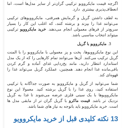
اگرچه قیمت مایکروویو ترکیبی گران‌تر از سایر مدل‌ها است، اما
انعطاف‌پذیری بیشتری دارد.
به لطف داشتن گریل و گرمایش همرفتی، مایکروویوهای ترکیبی
می‌توانند غذا را بپزند و برشته کنند، که اغلب این کار را بسیار
سریع‌تر از فرهای معمولی انجام می‌دهند.
خرید مایکروویو
ترکیبی
میتواند انتخاب مناسبی باشد.
مایکروویو با گریل
این نوع مایکروویوها، پخت‌ و پز معمولی با مایکروویو را با المنت
گریل ترکیب می‌کنند. آن‌ها می‌توانند تمام کارهایی را که از یک مدل
استاندارد انتظار دارید، مانند یخ‌زدایی غذای آماده و گرم کردن
باقی‌مانده غذا انجام دهند. همچنین، عملکرد گریل می‌تواند غذا را
قهوه‌ای کند.
شما می‌توانید از گریل و مایکروویو به صورت جداگانه یا ترکیبی
استفاده کنید، روی غذا را با گریل برشته کنید. معمولا این نوع
مایکروویوها با یک سینی فلزی عرضه می‌شوند تا غذا به گریل
نزدیک‌ تر باشد.
قیمت ماکرو
با گریل گران تر از مابقی مدل ها
است. خرید مایکروویو باید باتوجه به نیاز های شما باشد.
13 نکته کلیدی قبل از خرید مایکروویو