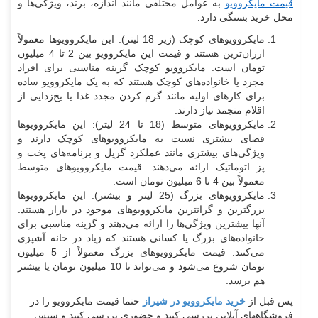
قیمت مایکروویو
به عوامل مختلفی مانند اندازه، برند، ویژگی‌ها و
محل خرید بستگی دارد.
مایکروویوهای کوچک (زیر 18 لیتر): این مایکروویوها معمولاً
ارزان‌ترین هستند و قیمت این مایکروویو بین 2 تا 4 میلیون
تومان است. مایکروویو کوچک گزینه مناسبی برای افراد
مجرد یا خانواده‌های کوچک هستند که به یک مایکروویو ساده
برای کارهای اولیه مانند گرم کردن مجدد غذا یا یخ‌زدایی از
اقلام منجمد نیاز دارند.
مایکروویوهای متوسط (18 تا 24 لیتر): این مایکروویوها
فضای بیشتری نسبت به مایکروویوهای کوچک دارند و
ویژگی‌های بیشتری مانند عملکرد گریل و برنامه‌های پخت و
پز اتوماتیک ارائه می‌دهند. قیمت مایکروویوهای متوسط
معمولاً بین 4 تا 6 میلیون تومان است.
مایکروویوهای بزرگ (25 لیتر و بیشتر): این مایکروویوها
بزرگترین و گرانترین مایکروویوهای موجود در بازار هستند.
آنها بیشترین ویژگی‌ها را ارائه می‌دهند و گزینه مناسبی برای
خانواده‌های بزرگ یا کسانی هستند که زیاد در خانه آشپزی
می‌کنند. قیمت مایکروویوهای بزرگ معمولاً از 5 میلیون
تومان شروع می‌شود و می‌تواند تا 10 میلیون تومان یا بیشتر
هم برسد.
پس قبل از
خرید
مایکروویو در شیراز
حتما قیمت مایکروویو را در
فروشگاههای آنلاین بررسی کنید و حضوری بررسی کنید و سپس