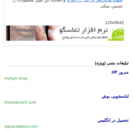
قیمت مایکروفر ال جی ۴۲ لیتری
و اصالت این قبیل محصولات را
تضمین میکند.
12049542
تبلیغات متنی (ویژه)
سرور HP
myhpe.shop
لباسشویی بوش
khanebosch.com
تحصیل در انگلیس
ogoacademy.com