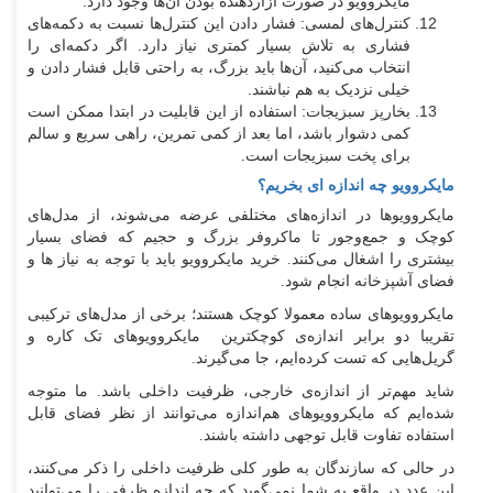
مایکروویو در صورت آزاردهنده بودن آن‌ها وجود دارد.
کنترل‌های لمسی: فشار دادن این کنترل‌ها نسبت به دکمه‌های
فشاری به تلاش بسیار کمتری نیاز دارد. اگر دکمه‌ای را
انتخاب می‌کنید، آن‌ها باید بزرگ، به راحتی قابل فشار دادن و
خیلی نزدیک به هم نباشند.
بخارپز سبزیجات: استفاده از این قابلیت در ابتدا ممکن است
کمی دشوار باشد، اما بعد از کمی تمرین، راهی سریع و سالم
برای پخت سبزیجات است.
مایکروویو چه اندازه ای بخریم؟
مایکروویوها در اندازه‌های مختلفی عرضه می‌شوند، از مدل‌های
کوچک و جمع‌وجور تا ماکروفر بزرگ و حجیم که فضای بسیار
بیشتری را اشغال می‌کنند. خرید مایکروویو باید با توجه به نیاز ها و
فضای آشپزخانه انجام شود.
مایکروویوهای ساده معمولا کوچک هستند؛ برخی از مدل‌های ترکیبی
تقریبا دو برابر اندازه‌ی کوچکترین مایکروویوهای تک‌ کاره و
گریل‌هایی که تست کرده‌ایم، جا می‌گیرند.
شاید مهم‌تر از اندازه‌ی خارجی، ظرفیت داخلی باشد. ما متوجه
شده‌ایم که مایکروویوهای هم‌اندازه می‌توانند از نظر فضای قابل
استفاده تفاوت قابل توجهی داشته باشند.
در حالی که سازندگان به طور کلی ظرفیت داخلی را ذکر می‌کنند،
این عدد در واقع به شما نمی‌گوید که چه اندازه ظرفی را می‌توانید