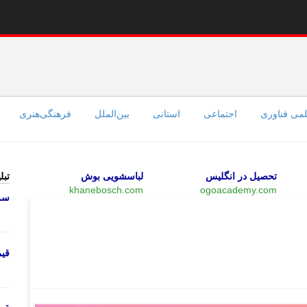
می فناوری
اجتماعی
استانی
بین‌الملل
فرهنگی‌هنری
تحصیل در انگلیس
لباسشویی بوش
تبل
khanebosch.com
ogoacademy.com
سرو
بازار
قی