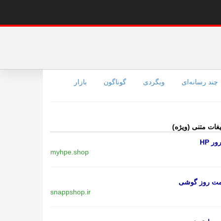
چند رسانه‌ای
وبگردی
گوناگون
بازار
یغات متنی (ویژه)
ر HP
myhpe.shop
مت روز گوشی
snappshop.ir