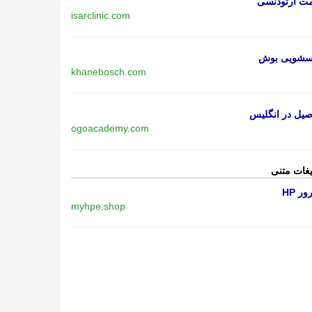
مت ارتودنسی
isarclinic.com
اسشویی بوش
khanebosch.com
یل در انگلیس
ogoacademy.com
یغات متنی
ر HP
myhpe.shop