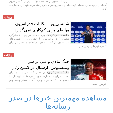
ایران با حضور در نشست هیئت اجرایی کنفدراسیون
آسیا، در بررسی برنامه‌های توسعه‌ای و مسیر پیشرفت این رشته در سطح قاره مشارکت
کرد.
ورزشی
شمسی‌پور: امکانات فدراسیون
بهانه‌ای برای کم‌کاری نمی‌گذارد
قهرمان جهان در وزن ۷۱ کیلوگرم
«باشگاه خبرنگاران»
کشتی آزاد نوجوانان، با قدردانی از حمایت‌های
فدراسیون، از کیفیت بالای مسابقات و تلاش تیم برای
کسب قهرمانی تیمی خبر داد.
ورزشی
جنگ مادی و فنی بر سر
وینیسیوس؛ آرسنال در کمین رئال
در حالی که رئال مادرید برای
«باشگاه خبرنگاران»
تمدید قرارداد ستاره خود می‌جنگد، آرسنال با
پیشنهادی ۱۲۰ میلیون یورویی آماده شکار وینیسیوس
جونیور است.
مشاهده مهمترین خبرها در صدر
رسانه‌ها