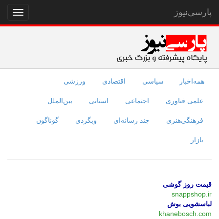
پارسی‌نیوز
نمایش
منو
همه‌اخبار
سیاسی
اقتصادی
ورزشی
علمی فناوری
اجتماعی
استانی
بین‌الملل
فرهنگی‌هنری
چند رسانه‌ای
وبگردی
گوناگون
بازار
قیمت روز گوشی
snappshop.ir
لباسشویی بوش
khanebosch.com