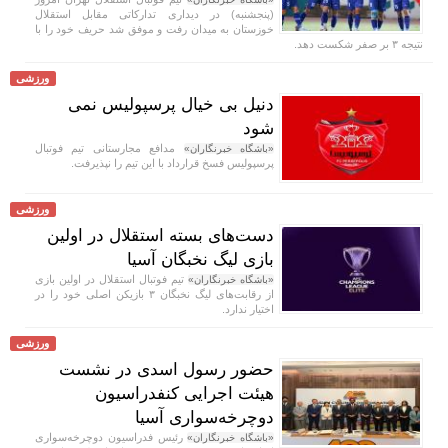
(پنجشنبه) در دیداری تدارکاتی مقابل استقلال
خوزستان به میدان رفت و موفق شد حریف خود را با
نتیجه ۳ بر صفر شکست دهد.
ورزشی
دنیل بی خیال پرسپولیس نمی
شود
مدافع مجارستانی تیم فوتبال
«باشگاه خبرنگاران»
پرسپولیس فسخ قرارداد با این تیم را نپذیرفت.
ورزشی
دست‌های بسته استقلال در اولین
بازی لیگ نخبگان آسیا
تیم فوتبال استقلال در اولین بازی
«باشگاه خبرنگاران»
از رقابت‌های لیگ نخبگان ۳ بازیکن اصلی خود را در
اختیار ندارد.
ورزشی
حضور رسول اسدی در نشست
هیئت اجرایی کنفدراسیون
دوچرخه‌سواری آسیا
رئیس فدراسیون دوچرخه‌سواری
«باشگاه خبرنگاران»