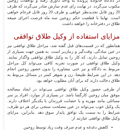
در دادگاه خانواده پرونده به واحد داوری رفته و توافقات زوجین
مکتوب می‌گردد. در نهایت رای عدم سازش صادر می‌گردد که ظرف
20 روز قابل تجدیدنظر خواهی و ظرف 20 روز قابل فرجام خواهی
است. نهایتا با قطعیت حکم زوجین سه ماه فرصت اجرای صیغه
طلاق در دفترخانه را خواهند داشت.
مزایای استفاده از وکیل طلاق توافقی
همانطور که در قسمت‌های قبل گفته شد، مراحل طلاق توافقی نیز
در عین سادگی، وقت‌گیر و زمان‌بر است. به همین جهت بسیاری از
زوجین تمایل دارند، که کار را به وکیل طلاق توافقی واگذار نمایند.
وکیل طلاق توافقی در صورت تجربه کافی می‌تواند کل مراحل
مربوط به دادگاه و نیز حتی مشاوره را بدون حضور زوجین انجام
دهد. در این شرایط طبیعتا، زن و شوهر کمتر در مسائل مربوط به
طلاق دخالت دارند که برای آنان مطلوب خواهد بود.
از طرفی حضور وکیل طلاق توافقی می‌تواند در ایجاد مصالحه
موفق میان زوجین کارگشا باشد. در بسیاری از موارد، افراد بر سر
مسائلی مانند مهریه و یا حضانت فرزندان با یکدیگر اختلاف دارند.
یک وکیل خوب می‌تواند در عین مصلحت سنجی برای هر دو طرف،
شرایط را به سمت یک توافق پایدار سوق دهد. بنابراین، مزایای
وکیل طلاق توافقی عبارتند از:
کاهش دغدغه و عدم صرف وقت زیاد توسط زوجین