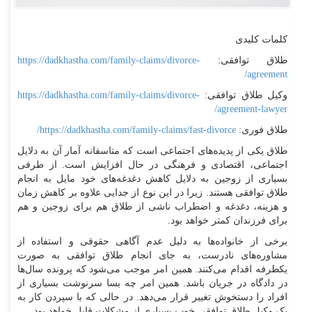
کلمات کلیدی
طلاق توافقی:
https://dadkhastha.com/family-claims/divorce-
agreement/
وکیل طلاق توافقی:
https://dadkhastha.com/family-claims/divorce-
agreement-lawyer/
طلاق فوری:
https://dadkhastha.com/family-claims/fast-divorce/
طلاق یکی از پدیده‌های اجتماعی است که متاسفانه آمار آن به دلایل
اجتماعی، اقتصادی و فرهنگی در حال افزایش است. از طرفی
بسیاری از زوجین به دلایل کاهش دغدغه‌های خود مایل به انجام
طلاق توافقی هستند. زیرا در این نوع از جدایی علاوه بر کاهش زمان
و هزینه، دغدغه‌ و اضطراب ناشی از طلاق هم برای زوجین و هم
برای فرزندان کمتر خواهد بود.
برخی از خانواده‌ها به دلیل عدم آگاهی حقوقی و استفاده از
مشاوره‌های نادرست، به جای انجام طلاق توافقی به صورت
یکطرفه اقدام می‌کنند. همین امر موجب می‌شود که پرونده سال‌ها
در دادگاه در جریان باشد. همین امر چه بسا سرنوشت بسیاری از
افراد را دستخوش تغییر قرار می‌دهد. در حالی که با سپردن کار به
یک وکیل طلاق توافقی خوب بسیاری از مشکلات قابل خواهد بود.