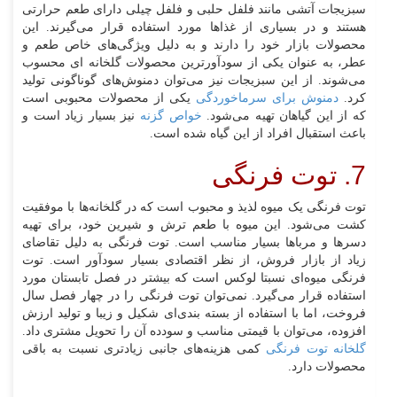
سبزیجات آتشی مانند فلفل حلبی و فلفل چیلی دارای طعم حرارتی
هستند و در بسیاری از غذاها مورد استفاده قرار می‌گیرند. این
محصولات بازار خود را دارند و به دلیل ویژگی‌های خاص طعم و
عطر، به عنوان یکی از سودآورترین محصولات گلخانه ای محسوب
می‌شوند. از این سبزیجات نیز می‌توان دمنوش‌های گوناگونی تولید
کرد.
دمنوش برای سرماخوردگی
یکی از محصولات محبوبی است
که از این گیاهان تهیه می‌شود.
خواص گزنه
نیز بسیار زیاد است و
باعث استقبال افراد از این گیاه شده است.
7. توت فرنگی
توت فرنگی یک میوه لذیذ و محبوب است که در گلخانه‌ها با موفقیت
کشت می‌شود. این میوه با طعم ترش و شیرین خود، برای تهیه
دسرها و مرباها بسیار مناسب است. توت فرنگی به دلیل تقاضای
زیاد از بازار فروش، از نظر اقتصادی بسیار سودآور است. توت
فرنگی میوه‌ای نسبتا لوکس است که بیشتر در فصل تابستان مورد
استفاده قرار می‌گیرد. نمی‌توان توت فرنگی را در چهار فصل سال
فروخت، اما با استفاده از بسته بندی‌ای شکیل و زیبا و تولید ارزش
افزوده، می‌توان با قیمتی مناسب و سودده آن را تحویل مشتری داد.
گلخانه توت فرنگی
کمی هزینه‌های جانبی زیادتری نسبت به باقی
محصولات دارد.