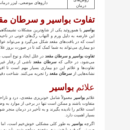
داروهای موضعی، لیزر درمان
درمان
تفاوت بواسیر و سرطان مق
بواسیر
یا هموروئید یکی از شایع‌ترین مشکلات نشیمنگا
این عارضه به دلیل ورم و التهاب رگ‌های خونی در ناحیه
است که در بافت‌های مقعد شکل می‌گیرد و می‌تواند عوا
دو بیماری می‌تواند به شما کمک کند تا در صورت بروز علائم
تفاوت بواسیر و سرطان مقعد
در علل ایجاد و نوع آسیب 
می‌شود، در حالی که
سرطان مقعد
ناشی از رفتار غیر
تفاوت‌ها و علائم این دو بیماری بسیار مهم است تا اف
نشانه‌هایی از
سرطان مقعد
را تجربه می‌کنند. شناخت دقیق
علائم
بواسیر
علائم
بواسیر
معمولاً شامل خونریزی مقعدی، درد و ناراحت
متفاوت باشند و ممکن است تنها در برخی از موارد به و
است علائم را نادیده بگیرند و به تأخیر در درمان منجر شو
بسیار اهمیت دارد.
اگرچه
بواسیر
به طور کلی مشکلی خوش‌خیم است، اما در 
صورتی که فرد با خونریزی مقعدی مواجه شود، باید به 