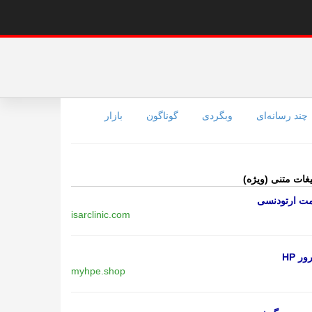
چند رسانه‌ای
وبگردی
گوناگون
بازار
یغات متنی (ویژه)
مت ارتودنسی
isarclinic.com
ر HP
myhpe.shop