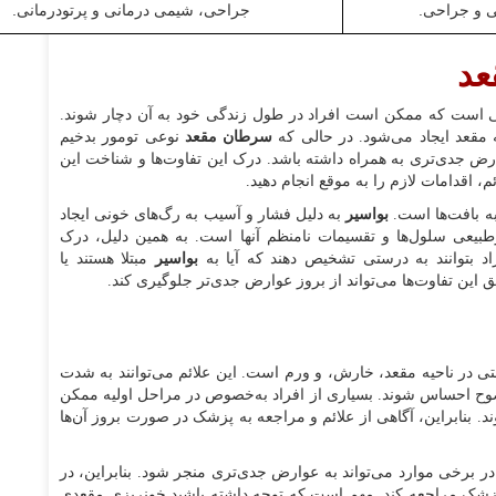
ی و جراحی.
جراحی، شیمی درمانی و پرتودرمانی.
عد
هی است که ممکن است افراد در طول زندگی خود به آن دچار شوند.
 مقعد ایجاد می‌شود. در حالی که
سرطان مقعد
نوعی تومور بدخیم
رض جدی‌تری به همراه داشته باشد. درک این تفاوت‌ها و شناخت این
، اقدامات لازم را به موقع انجام دهید.
به بافت‌ها است.
بواسیر
به دلیل فشار و آسیب به رگ‌های خونی ایجاد
طبیعی سلول‌ها و تقسیمات نامنظم آنها است. به همین دلیل، درک
راد بتوانند به درستی تشخیص دهند که آیا به
بواسیر
مبتلا هستند یا
 این تفاوت‌ها می‌تواند از بروز عوارض جدی‌تر جلوگیری کند.
ی در ناحیه مقعد، خارش، و ورم است. این علائم می‌توانند به شدت
ضوح احساس شوند. بسیاری از افراد به‌خصوص در مراحل اولیه ممکن
ند. بنابراین، آگاهی از علائم و مراجعه به پزشک در صورت بروز آن‌ها
برخی موارد می‌تواند به عوارض جدی‌تری منجر شود. بنابراین، در
پزشک مراجعه کند. مهم است که توجه داشته باشید خونریزی مقعدی