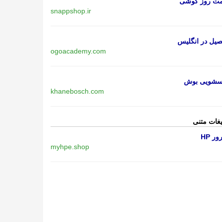
مت روز گوشی
snappshop.ir
یل در انگلیس
ogoacademy.com
اسشویی بوش
khanebosch.com
یغات متنی
ر HP
myhpe.shop