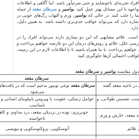
فراد تجربه‌ای ناخوشایند و حتی شرم‌آور باشد. اما آگاهی و اطلاعات
مواجهه با این مسائل بهتر عمل کنید.
بواسیر
و
سرطان مقعد
از جمله
 را جلب کنند. در حالی که
بواسیر
، ورم و التهاب رگ‌های خونی در
اره دارد که می‌تواند عواقب جدی‌تری داشته باشد. به همین دلیل،
ارد.
. علائم مشابهی که این دو بیماری دارند می‌تواند افراد را در
ررسی علل، علائم و روش‌های درمان این دو عارضه خواهیم پرداخت و
خواهیم پرداخت. با ما همراه باشید تا با اطلاعات لازم در این زمینه،
واقب احتمالی آن‌ها جلوگیری کنید.
ول مقایسه
بواسیر
و
سرطان مقعد
سرطان مقعد
در ناحیه مقعد گفته
سرطان مقعد
نوعی تومور بدخیم است که در بافت‌های 
می‌شود.
وست، نشستن طولانی، و
عوامل ژنتیکی، عفونت با ویروس پاپیلومای انسانی و 
نامناسب.
خونریزی، توده در نزدیکی مقعد، درد مداوم، و ک
یه مقعد، خارش و ورم.
ناخواسته.
علائم.
آنوسکوپی، پروکتوسکوپی و بیوپسی.