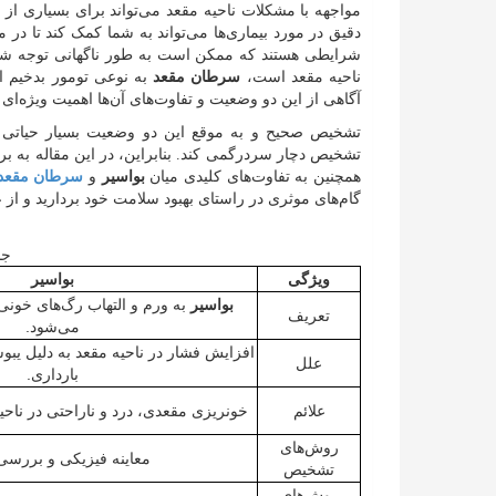
مواجهه با مشکلات ناحیه مقعد می‌تواند برای بسیاری از ا
دقیق در مورد بیماری‌ها می‌تواند به شما کمک کند تا در 
شرایطی هستند که ممکن است به طور ناگهانی توجه شما
ناحیه مقعد است،
سرطان مقعد
به نوعی تومور بدخیم اش
آگاهی از این دو وضعیت و تفاوت‌های آن‌ها اهمیت ویژه‌ای د
تشخیص صحیح و به موقع این دو وضعیت بسیار حیاتی است
تشخیص دچار سردرگمی کند. بنابراین، در این مقاله به ب
همچنین به تفاوت‌های کلیدی میان
بواسیر
و
سرطان مقعد
گام‌های موثری در راستای بهبود سلامت خود بردارید و از ع
جد
ویژگی
بواسیر
بواسیر
به ورم و التهاب رگ‌های خونی 
تعریف
می‌شود.
افزایش فشار در ناحیه مقعد به دلیل یب
علل
بارداری.
علائم
خونریزی مقعدی، درد و ناراحتی در ناح
روش‌های
معاینه فیزیکی و بررسی 
تشخیص
روش‌های