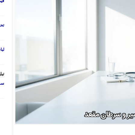
قی
تحص
لب
تبل
سرو