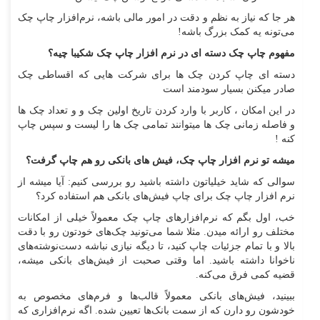
هر جا که نیاز به نظم و دقت در امور مالی باشه، نرم‌افزار چاپ چک
می‌تونه یه کمک بزرگ باشه!
مفهوم چاپ چک دسته ای در نرم افزار چاپ چک شکیبا چیه؟
دسته ای چاپ کردن چک ها برای شرکت هایی که اقساطی چک
صادر میکنن بسیار سودمند است
در این امکان ، کاربر با وارد کردن تاریخ اولین چک و و تعداد چک ها
و فاصله زمانی چک ها میتوانند تمامی چک ها را لیست و سپس چاپ
کنه !
میشه تو نرم افزار چاپ چک، فیش های بانکی رو هم چاپ گرفت؟
سوالی که شاید خیلیاتون داشته باشید رو بررسی کنیم: آیا میشه از
نرم افزار چاپ چک برای چاپ فیش‌های بانکی هم استفاده کرد؟
خب، اول بگم که نرم‌افزارهای چاپ چک معمولاً خیلی از امکانات
مختلف رو ارائه میدن. مثلا شما می‌تونید چک‌های خودتون رو با دقت
بالا و با تمام جزئیات چاپ کنید، تا دیگه نیازی نباشه دست‌نوشته‌های
ناخوانا داشته باشید. اما وقتی صحبت از فیش‌های بانکی میشه،
قضیه کمی فرق می‌کنه.
ببینید، فیش‌های بانکی معمولاً قالب‌ها و فرم‌های مخصوص به
خودشون رو دارن که از سمت بانک‌ها تعیین شده. اگه نرم‌افزاری که