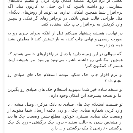
بعضی از نرم‌افزارها ممکنه امکان وارد کردن و تنظیم قالب‌های
سفارشی رو داشته باشن، که این خیلی به کارتون میاد. اگه
نرم‌افزار شما همچین امکانی نداره، می‌تونید از روش‌های دیگه‌ای
مثل طراحی قالب فیش بانکی در نرم‌افزارهای گرافیکی و سپس
وارد کردنش به نرم‌افزار چاپ چک استفاده کنید.
در نهایت، همیشه پیشنهاد می‌کنم قبل از اینکه بخواید چیزی رو به
صورت رسمی و نهایی چاپ کنید، یه بار تستش کنید تا مطمئن بشید
همه چیز درسته.
اگه سوالی در این زمینه دارید یا دنبال نرم‌افزارهای خاصی هستید که
همچین امکاناتی رو داشته باشن، می‌تونید بپرسید. من همیشه اینجا
هستم که کمکتون کنم!
تو نرم افزار چاپ چک شکیبا میشه استعلام چک های صیادی رو
انجام داد ؟
تو نسخه ساده خیر شما نمیتونید استعلام چک های صیادی رو بگیرین
اما تو نسخه پیشرفته این امکان وجود داره .
تو قسمت استعلام چک های صیادی به بانک مرکزی وصل میشه ، با
وارد کردن شماره صیادی چک ، و زدن دکمه ارسال شما میتونید از
وضعیت چک صیادی مشتری خودتون مطلع بشین وضعیت چک ها بعد
از مشخص شدن به حالت سفید - بدون چک برگشتی - زرد یک چک
برگشتی - نارنجی 2 چک برگشتی و ... دارد