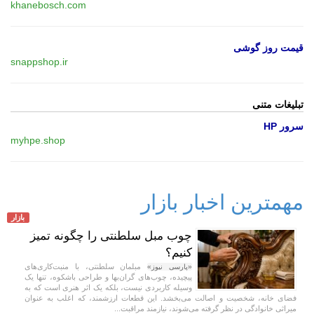
khanebosch.com
قیمت روز گوشی
snappshop.ir
تبلیغات متنی
سرور HP
myhpe.shop
مهمترین اخبار بازار
بازار
چوب مبل سلطنتی را چگونه تمیز
کنیم؟
مبلمان سلطنتی، با منبت‌کاری‌های
«پارسی نیوز»
پیچیده، چوب‌های گران‌بها و طراحی باشکوه، تنها یک
وسیله کاربردی نیست، بلکه یک اثر هنری است که به
فضای خانه، شخصیت و اصالت می‌بخشد. این قطعات ارزشمند، که اغلب به عنوان
میراثی خانوادگی در نظر گرفته می‌شوند، نیازمند مراقبت...