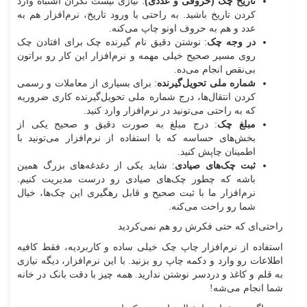
تاریخ چک (حروفی و عددی)
: نیازی نیست نگران اشتباه وارد
کردن تاریخ باشید. به راحتی با ورود تاریخ، نرم‌افزار هم به
عدد و هم به حروف اونو چاپ می‌کنه.
در وجه چک
: نوشتن دقیق نام گیرنده چک برای افتادن چک
روی مسیر صحیح خیلی مهمه و نرم‌افزار این کار رو براتون
بی‌نقص انجام می‌ده.
شماره ملی تحویل‌گیرنده
: برای بسیاری از معاملات و رسمی
کردن انتقال‌ها، درج شماره ملی تحویل‌گیرنده کاری ضروریه
که به راحتی می‌تونید در نرم‌افزار وارد کنید.
مبلغ چک
: درج مبلغ به صورت دقیق و صحیح یکی از
بخش‌های حساسه که با استفاده از نرم‌افزار می‌تونید با
اطمینان چاپش کنید.
ثبت چک‌های صیادی
: شاید یکی از دغدغه‌های بزرگ همین
باشه که چطور چک‌های صیادی رو درست مدیریت کنیم.
نرم‌افزار ما با ثبت صحیح و قابل رهگیری این چک‌ها، خیال
شما رو راحت می‌کنه.
راحتی‌ای که حتی فکرش رو هم نمی‌کردید
استفاده از نرم‌افزار چاپ چک خیلی ساده و کاربردیه، فقط کافیه
اطلاعات رو وارد و دکمه چاپ رو بزنید. با این نرم‌افزار، دیگه نیازی
به قلم و کاغذ و دردسر نوشتن ندارید. همه چیز با دقت بانک در خانه
شما انجام می‌شه!