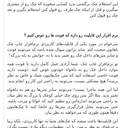
این استعلام چک برگشتی بدرد کسایی میخوره که چک رو از مشتری
میگیرن و قبل از اینکه چک طرف رو قبول کنن استعلام بگیرن و بعد
چک رو قبول کنن
نرم افزار این قابلیت رو داره که فونت ها رو عوض کنیم ؟
می‌خوام در مورد یکی از قابلیت‌های کاربردی نرم‌افزار چاپ چک
باهاتون صحبت کنم. شاید براتون سوال شده باشه که می‌تونید فونت
و سایز متن‌های داخل چک رو تغییر بدید یا نه. جوابش یه بله بزرگه!
تو نرم‌افزار چاپ چک، شما آزادی عمل کامل دارید تا فونت همه
موارد داخل چک رو به دلخواه خودتون عوض کنید. دوست دارید
فونت خاصی استفاده کنید که متن چک‌هایتون شیک و خاص به نظر
برسه؟ هیچ مشکلی نیست، می‌تونید به راحتی این کار رو انجام بدید.
اما این همه ماجرا نیست! می‌تونید سایز متن‌ها رو هم به دلخواه
تغییر بدید. مثلا اگر متن روی چک خیلی کوچک یا بزرگ به نظر میاد،
به راحتی می‌تونید اندازه‌اش رو تنظیم کنید که خوانا و مرتب باشه.
حتی می‌تونید محل قرارگیری متن‌ها رو جابجا کنید تا چک‌هایتون
دقیقاً همون طوری که می‌خواهید به نظر بیان.
این قابلیت‌ها باعث میشه که چک‌های شما نه تنها کاربردی، بلکه زیبا
و حرفه‌ای به نظر برسن. با این تنظیمات، دیگه نیازی نیست نگران