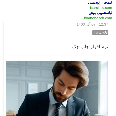
قیمت ارتودنسی
isarclinic.com
لباسشویی بوش
khanebosch.com
12:37 - 07 آذر 1403
بازار
پارسی نیوز
نرم افزار چاپ چک