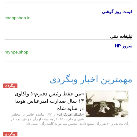
قیمت روز گوشی
snappshop.ir
تبلیغات متنی
سرور HP
myhpe.shop
مهمترین اخبار وبگردی
وبگردی
«من فقط رئیس دفترم»؛ واکاوی
۱۳ سال صدارت امیرعباس هویدا
در سایه شاه
از ۱۷۷ نماینده حاضر در مجلس
«باشگاه خبرنگاران»
شورای ملی، ۱۵۶ نفر به دولت او رأی موافق، یک نفر
رأی مخالف و ۲۰ نفر رأی ممتنع دادند. مجلس سنا نیز به کابینه رأی اعتماد داد.
وبگردی