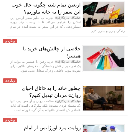
اربعین تمام شد، چگونه حال خوب
این سفر را به خانه بیاوریم؟
تجربه بی نظیر سفر اربعین این
«باشگاه خبرنگاران»
امکان را فراهم می‌کند تا با زیست چند روزه
دستاورد‌هایی که در این سفر به دست آمده در تمام
زندگی جاری و ساری کنیم.
وبگردی
خلاصی از چالش‌های خرید با
همسر!
خرید رفتن با همسر می‌تواند از
«باشگاه خبرنگاران»
یک تجربه پر از تنش و خستگی، به فرصتی طلایی برای
تقویت پیوند عاطفی و درک متقابل تبدیل شود.
وبگردی
چطور خانه را به «اتاق احیای
روان» مردان تبدیل کنیم؟
سلامت روان و آرامش پدر، تنها
«باشگاه خبرنگاران»
یک مسئله فردی نیست؛ بلکه لنگرگاهی است که ثبات
عاطفی کل اعضای خانواده به آن گره خورده است.
وبگردی
روایت مرد اورژانس از امام