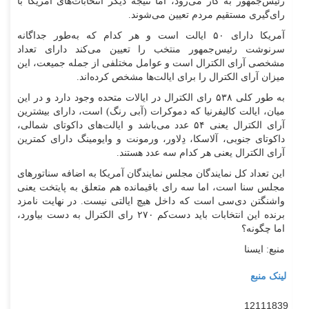
رئیس‌جمهور به کار می‌رود، اما نتیجه دیگر انتخابات‌های آمریکا با
رای‌گیری مستقیم مردم تعیین می‌شوند.
آمریکا دارای ۵۰ ایالت است و هر کدام که به‌طور جداگانه
سرنوشت رئیس‌جمهور منتخب را تعیین می‌کند دارای تعداد
مشخصی آرای الکترال است و عوامل مختلفی از جمله جمیعت، این
میزان آرای الکترال را برای ایالت‌ها مشخص کرده‌اند.
به طور کلی ۵۳۸ رای الکترال در ایالات متحده وجود دارد و در این
میان، ایالت کالیفرنیا که دموکرات (آبی رنگ) است، دارای بیشترین
آرای الکترال یعنی ۵۴ عدد می‌باشد و ایالت‌های داکوتای شمالی،
داکوتای جنوبی، آلاسکا، دِلاور، ورمونت و وایومینگ دارای کمترین
آرای الکترال یعنی هر کدام سه عدد هستند.
این تعداد کل نمایندگان مجلس نمایندگان آمریکا به اضافه سناتور‌های
مجلس سنا است، اما سه رای باقیمانده هم متعلق به پایتخت یعنی
واشنگتن دی‌سی است که داخل هیچ ایالتی نیست. در نهایت نامزد
برنده این انتخابات باید دست‌کم ۲۷۰ رای الکترال به دست بیاورد،
اما چگونه؟
منبع: ایسنا
لینک منبع
12111839