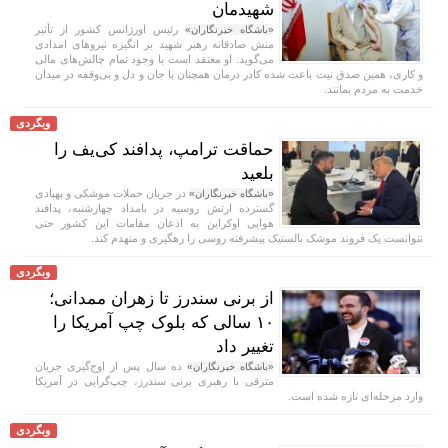
شهیدمان
رئیس اورژانس کشور از تأثیر
«باشگاه خبرنگاران»
منش صادقانه رهبر شهید بر انگیزه نیرو‌های امدادی
می‌گوید. او معتقد است با وجود تمام چالش‌های مالی
و کاری، همین صدق نیت باعث شده کادر درمان همچنان با جان و دل و بی‌وقفه در میدان
خدمت به مردم بمانند.
وبگردی
حماقت ترامپ، پدافند کی‌یف را
بلعید
در جریان حملات موشکی و پهپادی
«باشگاه خبرنگاران»
گسترده ارتش روسیه در بامداد چهارشنبه، پدافند
هوایی اوکراین به اذعان مقامات این کشور حتی
نتوانست یک فروند موشک بالستیک پیشرفته روسی را رهگیری و منهدم کند.
وبگردی
از برنی سندرز تا زهران ممدانی؛
۱۰ سالی که بلوک چپ آمریکا را
تغییر داد
ده سال پس از اوج‌گیری جریان
«باشگاه خبرنگاران»
مترقی با رهبری برنی سندرز، چپ‌گرایی در آمریکا
وارد مرحله‌ای تازه شده است.
وبگردی