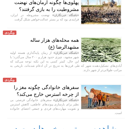
پهلوی‌ها چگونه آرمان‌های نهضت
مشروطیت را به بازی گرفتند؟
نهضت مشروطه در ایران،
«باشگاه خبرنگاران»
فرایندی بود که بر بستر عدالت‌خواهی شکل گرفت.
وبگردی
همه محله‌های هزار ساله
مشهدالرضا (ع)
از زمان پایه‌گذاری هسته اولیه
«باشگاه خبرنگاران»
شهر مشهد، چیزی حدود هزار و ۲۰۰ سال می‌گذرد؛ با
این حال، کمتر کسی به این نکته توجه می‌کند که
آبادی‌های تشکیل‌دهنده شهر که طی قرن‌ها به تدریج در آن ادغام شده‌اند، تاریخی به
مراتب طولانی‌تر از شهر دارند.
وبگردی
سفر‌های خانوادگی چگونه مغز را
از چرخه استرس خارج می‌کند؟
سفر‌های خانوادگی فرصتی بی
«باشگاه خبرنگاران»
نظیر برای بازسازی پیوند‌های عاطفی، کاهش استرس
و تقویت مهارت‌های فردی و جمعی اعضای خانواده
است.
مشاهده مهمترین خبرها در صدر