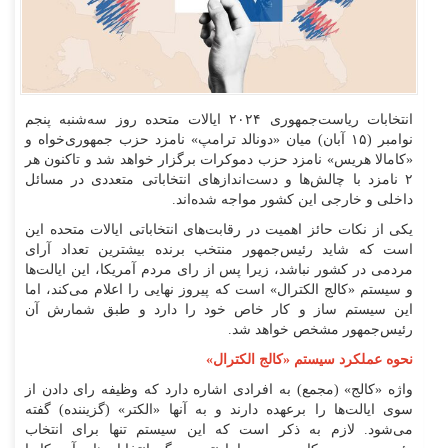
انتخابات ریاست‌جمهوری ۲۰۲۴ ایالات متحده روز سه‌شنبه پنجم
نوامبر (۱۵ آبان) میان «دونالد ترامپ» نامزد حزب جمهوری‌خواه و
«کامالا هریس» نامزد حزب دموکرات برگزار خواهد شد و تاکنون هر
۲ نامزد با چالش‌ها و دست‌انداز‌های انتخاباتی متعددی در مسائل
داخلی و خارجی این کشور مواجه شده‌اند.
یکی از نکات حائز اهمیت در رقابت‌های انتخاباتی ایالات متحده این
است که شاید رئیس‌جمهور منتخب برنده بیشترین تعداد آرای
مردمی در کشور نباشد، زیرا پس از رای مردم آمریکا، این ایالت‌ها
و سیستم «کالج الکترال» است که پیروز نهایی را اعلام می‌کند، اما
این سیستم ساز و کار خاص خود را دارد و طبق شمارش آن
رئیس‌جمهور مشخص خواهد شد.
نحوه عملکرد سیستم «کالج الکترال»
واژه «کالج» (مجمع) به افرادی اشاره دارد که وظیفه رای دادن از
سوی ایالت‌ها را برعهده دارند و به آنها «الکتر» (گزیننده) گفته
می‌شود. لازم به ذکر است که این سیستم تنها برای انتخاب