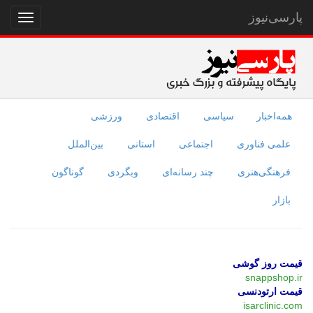
پارسی‌نیوز
نمایش
منو
همه‌اخبار
سیاسی
اقتصادی
ورزشی
علمی فناوری
اجتماعی
استانی
بین‌الملل
فرهنگی‌هنری
چند رسانه‌ای
وبگردی
گوناگون
بازار
قیمت روز گوشی
snappshop.ir
قیمت ارتودنسی
isarclinic.com