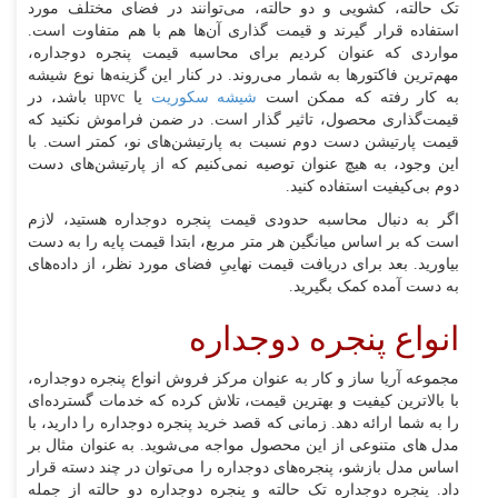
تک حالته، کشویی و دو حالته، می‌توانند در فضای مختلف مورد
استفاده قرار گیرند و قیمت گذاری آن‌ها هم با هم متفاوت است.
مواردی که عنوان کردیم برای محاسبه قیمت پنجره دوجداره،
مهم‌ترین فاکتورها به شمار می‌روند. در کنار این گزینه‌ها نوع شیشه
به کار رفته که ممکن است
شیشه سکوریت
یا
upvc
باشد، در
قیمت‌گذاری محصول، تاثیر گذار است. در ضمن فراموش نکنید که
قیمت پارتیشن دست دوم نسبت به پارتیشن‌های نو، کمتر است. با
این وجود، به هیچ عنوان توصیه نمی‌کنیم که از پارتیشن‌های دست
دوم بی‌کیفیت استفاده کنید.
اگر به دنبال محاسبه حدودی قیمت پنجره دوجداره هستید، لازم
است که بر اساس میانگین هر متر مربع، ابتدا قیمت پایه را به دست
بیاورید. بعد برای دریافت قیمت نهاییِ فضای مورد نظر، از داده‌های
به دست آمده کمک بگیرید.
انواع پنجره دوجداره
مجموعه آریا ساز و کار به عنوان مرکز فروش انواع پنجره دوجداره،
با بالاترین کیفیت و بهترین قیمت، تلاش کرده که خدمات گسترده‌ای
را به شما ارائه دهد. زمانی که قصد خرید پنجره دوجداره را دارید، با
مدل های متنوعی از این محصول مواجه می‌شوید. به عنوان مثال بر
اساس مدل بازشو، پنجره‌های دوجداره را می‌توان در چند دسته قرار
داد. پنجره دوجداره تک حالته و پنجره دوجداره دو حالته از جمله