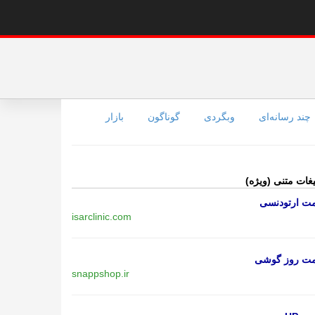
چند رسانه‌ای
وبگردی
گوناگون
بازار
یغات متنی (ویژه)
مت ارتودنسی
isarclinic.com
مت روز گوشی
snappshop.ir