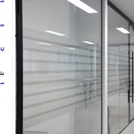
سرو
تحص
لب
تبل
سرو