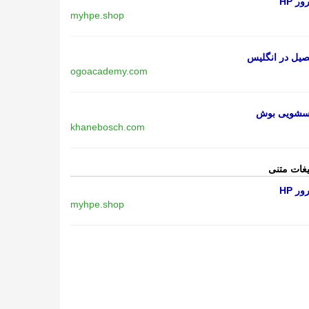
ر HP
myhpe.shop
یل در انگلیس
ogoacademy.com
اسشویی بوش
khanebosch.com
یغات متنی
ر HP
myhpe.shop