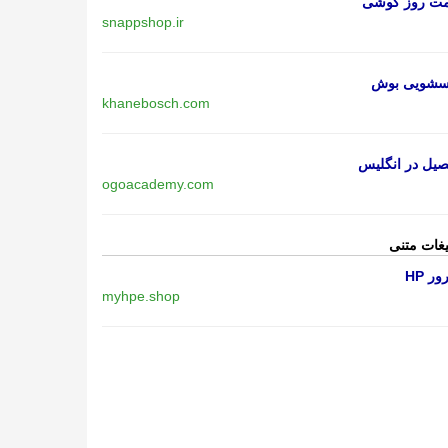
مت روز گوشی
snappshop.ir
اسشویی بوش
khanebosch.com
یل در انگلیس
ogoacademy.com
یغات متنی
ر HP
myhpe.shop