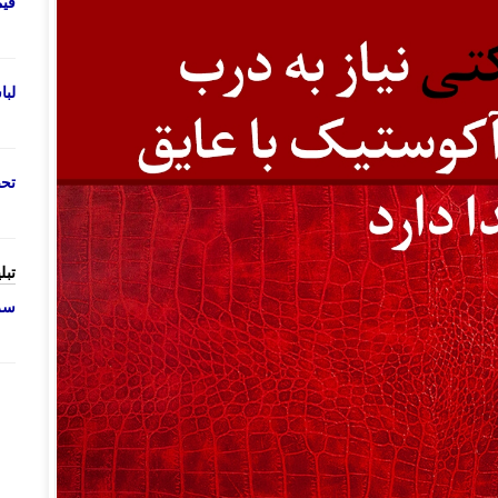
قی
لب
تحص
تبل
سرو