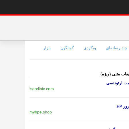
چند رسانه‌ای
وبگردی
گوناگون
بازار
یغات متنی (ویژه)
مت ارتودنسی
isarclinic.com
ر HP
myhpe.shop