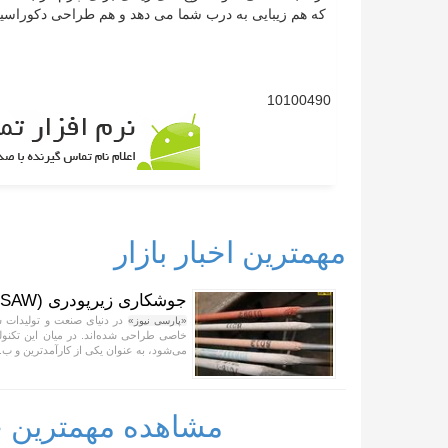
که هم زیبایی به درب شما می دهد و هم طراحی دکوراسیون
10100490
مهمترین اخبار بازار
جوشکاری زیرپودری (SAW)؛ چرا سیم‌جوش و پودر مکمل یکدیگرند؟
در دنیای صنعت و تولیدات س
«پارسی نیوز»
می‌شود، به عنوان یکی از کارآمدترین و ب..
مشاهده مهمترین خب