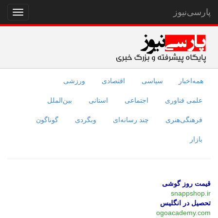
پارسی‌نیوز
نمایش
منو
همه‌اخبار
سیاسی
اقتصادی
ورزشی
علمی فناوری
اجتماعی
استانی
بین‌الملل
فرهنگی‌هنری
چند رسانه‌ای
وبگردی
گوناگون
بازار
قیمت روز گوشی
snappshop.ir
تحصیل در انگلیس
ogoacademy.com