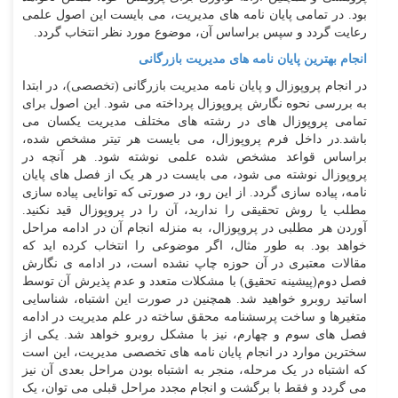
بود. در تمامی پایان نامه های مدیریت، می بایست این اصول علمی
رعایت گردد و سپس براساس آن، موضوع مورد نظر انتخاب گردد.
انجام بهترین پایان نامه های مدیریت بازرگانی
در انجام پروپوزال و پایان نامه مدیریت بازرگانی (تخصصی)، در ابتدا
به بررسی نحوه نگارش پروپوزال پرداخته می شود. این اصول برای
تمامی پروپوزال های در رشته های مختلف مدیریت یکسان می
باشد.در داخل فرم پروپوزال، می بایست هر تیتر مشخص شده،
براساس قواعد مشخص شده علمی نوشته شود. هر آنچه در
پروپوزال نوشته می شود، می بایست در هر یک از فصل های پایان
نامه، پیاده سازی گردد. از این رو، در صورتی که توانایی پیاده سازی
مطلب یا روش تحقیقی را ندارید، آن را در پروپوزال قید نکنید.
آوردن هر مطلبی در پروپوزال، به منزله انجام آن در ادامه مراحل
خواهد بود. به طور مثال، اگر موضوعی را انتخاب کرده اید که
مقالات معتبری در آن حوزه چاپ نشده است، در ادامه ی نگارش
فصل دوم(پیشینه تحقیق) با مشکلات متعدد و عدم پذیرش آن توسط
اساتید روبرو خواهید شد. همچنین در صورت این اشتباه، شناسایی
متغیرها و ساخت پرسشنامه محقق ساخته در علم مدیریت در ادامه
فصل های سوم و چهارم، نیز با مشکل روبرو خواهد شد. یکی از
سخترین موارد در انجام پایان نامه های تخصصی مدیریت، این است
که اشتباه در یک مرحله، منجر به اشتباه بودن مراحل بعدی آن نیز
می گردد و فقط با برگشت و انجام مجدد مراحل قبلی می توان، یک