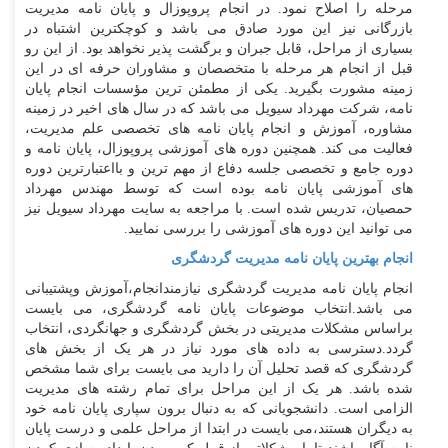
مرحله را اصلاح نمود. در انجام پروپوزال و پایان نامه مدیریت
بازرگانی نیز این مورد صادق می باشد و کوچکترین اشتباه در
بسیاری از مراحل، قابل جبران و برگشت پذیر نخواهد بود. از این رو
قبل از انجام هر مرحله با متخصصان و مشاوران حرفه ای در این
زمینه مشورت بگیرید. یکی از مطمئن ترین مؤسسات انجام پایان
نامه، شرکت مهرداد سیویل می باشد که در سال های اخیر در زمینه
مشاوره، آموزش و انجام پایان نامه های تخصصی علم مدیریت،
فعالیت می کند. همچنین دوره های آموزشی پروپوزال، پایان نامه و
دوره جامع و تخصصی جلسه دفاع از مهم ترین و بااعتبارترین دوره
های آموزشی پایان نامه بوده است که توسط مهندس مهرداد
حمصیان، تدریس شده است. با مراجعه به سایت مهرداد سیویل نیز
می توانید این دوره های آموزشی را بررسی نمایید.
انجام بهترین پایان نامه مدیریت گردشگری
انجام پایان نامه مدیریت گردشگری نیازمندانجام،آموزش وپشتیبانی
می باشد.انتخاب موضوعات پایان نامه گردشگری، می بایست
براساس مشکلات مدیریتی در بخش گردشگری و جهانگردی، انتخاب
گردد.دسترسی به داده های مورد نیاز در هر یک از بخش های
گردشگری که قصد تحلیل آن را دارید می بایست برای شما مشخص
شده باشد. هر یک از این مراحل برای تمام رشته های مدیریت
الزامی است. دانشجویانی که به دنبال برون سپاری پایان نامه خود
به دیگران هستند،می بایست در ابتدا از مراحل علمی و درست پایان