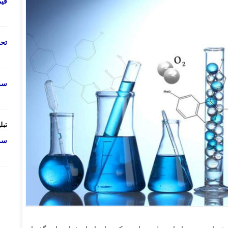
قی
تحص
سرو
تبل
سرو