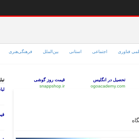
می فناوری
اجتماعی
استانی
بین‌الملل
فرهنگی‌هنری
تحصیل در انگلیس
قیمت روز گوشی
تبل
snappshop.ir
ogoacademy.com
لب
بازار
قی
اه