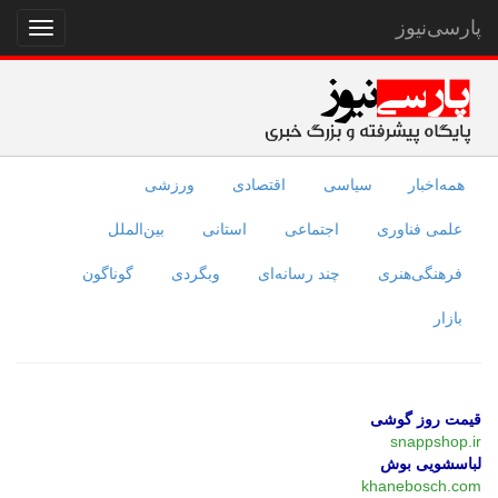
پارسی‌نیوز
نمایش
منو
همه‌اخبار
سیاسی
اقتصادی
ورزشی
علمی فناوری
اجتماعی
استانی
بین‌الملل
فرهنگی‌هنری
چند رسانه‌ای
وبگردی
گوناگون
بازار
قیمت روز گوشی
snappshop.ir
لباسشویی بوش
khanebosch.com