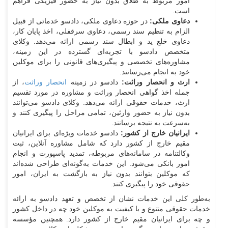
امور مربوط به طلاق بدون نیاز به حضور فیزیکی فراهم
است.
دعاوی ملکی:
در حوزه دعاوی ملکی، دادسو خدماتی از قبیل
الزام به تنظیم سند رسمی، دعاوی سرقفلی، اخذ پایان کار،
دعاوی خلع ید و ابطال سند رسمی ارائه می‌دهد. وکلای
متخصص دادسو با تجربه‌ای گسترده در این زمینه،
مشاوره‌های تخصصی و پیگیری‌های قانونی را برای موکلین
خود به انجام می‌رسانند.
ارث و انحصار وراثت:
دادسو در زمینه
انحصار وراثت
، از
جمله اخذ گواهی انحصار وراثت و مشاوره در مورد تقسیم
ارث، خدمات حقوقی ارائه می‌دهد. وکلای دادسو می‌توانند
بدون نیاز به حضور وارثین، تمامی مراحل را پیگیری کنند و
به‌سرعت به نتیجه برسانند.
ایرانیان خارج از کشور:
دادسو خدمات ویژه‌ای برای ایرانیان
مقیم خارج از کشور دارد که شامل مشاوره آنلاین، ثبت
وکالتنامه در سامانه‌های مربوطه، تمدید پاسپورت و انجام
امور بانکی می‌شود. این خدمات به‌گونه‌ای طراحی شده‌اند
که موکلین بتوانند بدون نیاز به بازگشت به ایران، امور
حقوقی خود را پیگیری کنند.
به‌طور کلی این خدمات نشان از تخصص و تعهد دادسو به ارائه
خدمات حقوقی متنوع و با کیفیت به موکلین خود چه در داخل کشور
و چه برای ایرانیان مقیم خارج از کشور دارد. همچنین مؤسسه