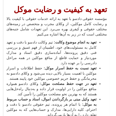
تعهد به کیفیت و رضایت موکل
مؤسسه حقوقی دادسو با تعهد به ارائه خدمات حقوقی با کیفیت بالا
و رضایت کامل موکلین، از وکلای مجرب و متخصص در زمینه‌های
مختلف حقوقی و کیفری بهره می‌برد. این تعهدات شامل جنبه‌های
مختلفی است که در زیر به آن‌ها اشاره می‌کنیم:
تعهد به انجام موضوع وکالت:
تیم وکالت دادسو با دقت و تعهد
کامل به مسئولیت‌های خود، اطمینان از فهم عمیق و بررسی
فنی دقیق پرونده‌ها، آماده‌سازی دقیق اسناد و مدارک
موردنیاز و حمایت قاطع از منافع موکلین در همه مراحل
دادرسی را بر عهده دارد.
تعهد نسبت به حفظ اسرار موکل:
حفظ اطلاعات و اسرار
موکلین با اهمیت بسیار بالایی دیده می‌شود و وکلای دادسو به
محرمانگی و حفظ حریم خصوصی موکلین خود پایبند هستند.
تعهد در جهت حفظ مصلحت موکل:
وکلای دادسو همواره
منافع موکلین را در اولویت قرار داده و به‌دنبال راه‌حل‌هایی
هستند که به بهترین نحو مصلحت موکلین را تأمین کند.
تعهد وکیل مبنی بر بازگرداندن اموال، اسناد و حساب مربوط
به موکل:
با اتمام هر پرونده، تیم حقوقی دادسو با دقت و
احترام، کلیه دارایی‌ها، مدارک و حساب‌هایی که به موکلین
تعلق دارد را به آن‌ها بازمی‌گرداند.