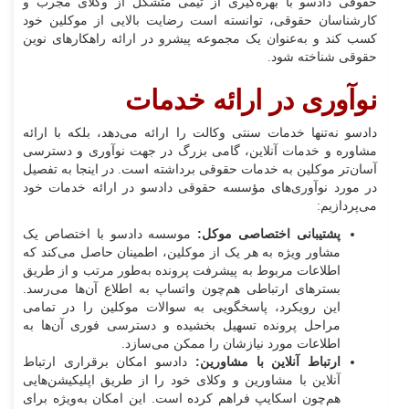
حقوقی دادسو با بهره‌گیری از تیمی متشکل از وکلای مجرب و
کارشناسان حقوقی، توانسته است رضایت بالایی از موکلین خود
کسب کند و به‌عنوان یک مجموعه پیشرو در ارائه راهکارهای نوین
حقوقی شناخته شود.
نوآوری در ارائه خدمات
دادسو نه‌تنها خدمات سنتی وکالت را ارائه می‌دهد، بلکه با ارائه
مشاوره و خدمات آنلاین، گامی بزرگ در جهت نوآوری و دسترسی
آسان‌تر موکلین به خدمات حقوقی برداشته است. در اینجا به تفصیل
در مورد نوآوری‌های مؤسسه حقوقی دادسو در ارائه خدمات خود
می‌پردازیم:
پشتیبانی اختصاصی موکل:
موسسه دادسو با اختصاص یک
مشاور ویژه به هر یک از موکلین، اطمینان حاصل می‌کند که
اطلاعات مربوط به پیشرفت پرونده به‌طور مرتب و از طریق
بسترهای ارتباطی هم‌چون واتساپ به اطلاع آن‌ها می‌رسد.
این رویکرد، پاسخگویی به سوالات موکلین را در تمامی
مراحل پرونده تسهیل بخشیده و دسترسی فوری آن‌ها به
اطلاعات مورد نیازشان را ممکن می‌سازد.
ارتباط آنلاین با مشاورین:
دادسو امکان برقراری ارتباط
آنلاین با مشاورین و وکلای خود را از طریق اپلیکیشن‌هایی
هم‌چون اسکایپ فراهم کرده است. این امکان به‌ویژه برای