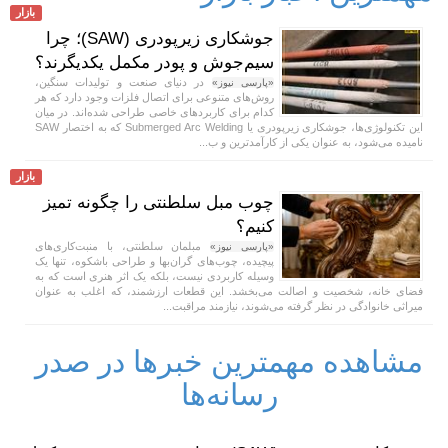
بازار
جوشکاری زیرپودری (SAW)؛ چرا
سیم‌جوش و پودر مکمل یکدیگرند؟
در دنیای صنعت و تولیدات سنگین،
«پارسی نیوز»
روش‌های متنوعی برای اتصال فلزات وجود دارد که هر
کدام برای کاربردهای خاصی طراحی شده‌اند. در میان
این تکنولوژی‌ها، جوشکاری زیرپودری یا Submerged Arc Welding که به اختصار SAW
نامیده می‌شود، به عنوان یکی از کارآمدترین و ب...
بازار
چوب مبل سلطنتی را چگونه تمیز
کنیم؟
مبلمان سلطنتی، با منبت‌کاری‌های
«پارسی نیوز»
پیچیده، چوب‌های گران‌بها و طراحی باشکوه، تنها یک
وسیله کاربردی نیست، بلکه یک اثر هنری است که به
فضای خانه، شخصیت و اصالت می‌بخشد. این قطعات ارزشمند، که اغلب به عنوان
میراثی خانوادگی در نظر گرفته می‌شوند، نیازمند مراقبت...
مشاهده مهمترین خبرها در صدر
رسانه‌ها