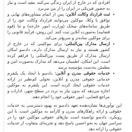
افرادی که در خارج از ایران زندگی می‌کنند مفید است و نیاز
به حضور فیزیکی در ایران را از بین می‌برد.
ثبت قرارداد وکالت آنلاین:
پس از اتمام مشاوره‌های نهایی و
توافق با وکلا، موکلین می‌توانند قرارداد وکالت خود را از
طریق سامانه‌های میخک (وزارت امور خارجه) و ثنا (قوه
قضاییه) به‌صورت آنلاین ثبت کنند. این روش، فرآیند قانونی را
برای موکلین ساده‌تر و سریع‌تر می‌کند.
ارسال مدارک بین‌المللی:
برای موکلینی که در خارج از
کشور هستند و نیاز به ارسال مدارک دارند، دادسو امکان
ارسال مدارک از طریق پست بین‌المللی را فراهم کرده
است. این امکان، اطمینان می‌دهد که مدارک به‌صورت امن و
مطمئن به‌دست مؤسسه برسد.
خدمات حقوقی مدرن و آنلاین:
دادسو با ایجاد یک پلتفرم
خدماتی حقوقی مدرن و آنلاین، تحولی کم‌نظیر در ارائه
خدمات حقوقی ایجاد کرده است. این پلتفرم به موکلین
اجازه می‌دهد که بدون نیاز به تردد در سطح شهر، ادارات و
مراجع قضایی، امور حقوقی خود را انجام دهند.
این نوآوری‌ها نشان‌دهنده تعهد دادسو به بهبود دسترسی به خدمات
حقوقی و ارائه راهکارهای مدرن و کارآمد به موکلین است. با این
رویکرد، دادسو توانسته است نیازهای حقوقی موکلین خود را در
سراسر جهان به نحو احسن پاسخ دهد و تجربه‌ای متفاوت از خدمات
حقوقی را ارائه دهد.