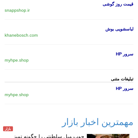
قیمت روز گوشی
snappshop.ir
لباسشویی بوش
khanebosch.com
سرور HP
myhpe.shop
تبلیغات متنی
سرور HP
myhpe.shop
مهمترین اخبار بازار
بازار
چوب مبل سلطنتی را چگونه تمیز