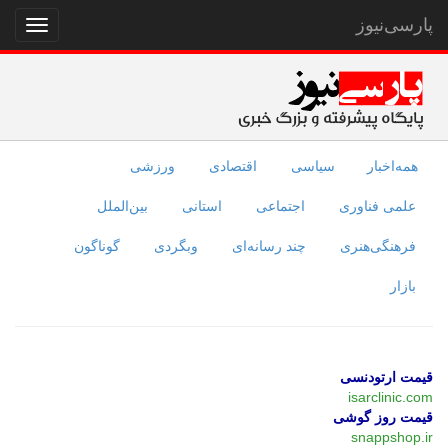
پارسی‌نیوز
نمایش
منو
همه‌اخبار
سیاسی
اقتصادی
ورزشی
علمی فناوری
اجتماعی
استانی
بین‌الملل
فرهنگی‌هنری
چند رسانه‌ای
وبگردی
گوناگون
بازار
قیمت ارتودنسی
isarclinic.com
قیمت روز گوشی
snappshop.ir