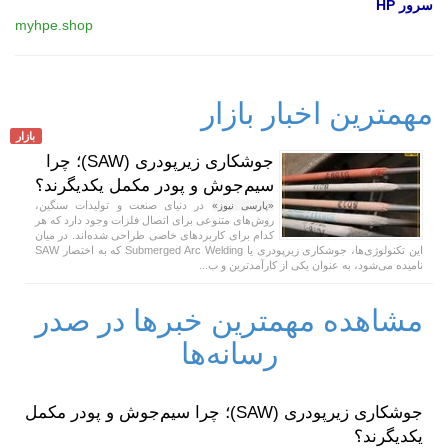
سرور HP
myhpe.shop
مهمترین اخبار بازار
بازار
جوشکاری زیرپودری (SAW)؛ چرا
سیم‌جوش و پودر مکمل یکدیگرند؟
در دنیای صنعت و تولیدات سنگین،
«پارسی نیوز»
روش‌های متنوعی برای اتصال فلزات وجود دارد که هر
کدام برای کاربردهای خاصی طراحی شده‌اند. در میان
این تکنولوژی‌ها، جوشکاری زیرپودری یا Submerged Arc Welding که به اختصار SAW
نامیده می‌شود، به عنوان یکی از کارآمدترین و ب...
مشاهده مهمترین خبرها در صدر
رسانه‌ها
جوشکاری زیرپودری (SAW)؛ چرا سیم‌جوش و پودر مکمل
یکدیگرند؟