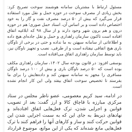
مسئول ارتباط با مشتریان سامانه هوشمند سوخت تصریح کرد:
بخش زیادی از مصرف سوخت در حوزه حمل و نقل مورد استفاده
قرار می‌گیرد که بیش از ۵۰ درصد مصرف نفت و گاز را به خود
اختصاص داده است و بر اساس آن، اسناد حمل صوری؛ هم در حوزه
درون و هم برون شهر وجود دارند و از سال ۹۸ که ابلاغیه اتفاق
افتاده است تاکنون سازمان راهداری و حمل و نقل جاده‌ای هیچ داده
و اطلاعاتی از سامانه سپهتن به ما نداده و حتی در برخی از ناوگان
باری هیچ اتفاقی نیفتاده است و از طرفی، نصب و تجهیز ناوگان نیز،
باید توسط سازمان راهداری اتفاق می‌افتاده است.
یوسفی افزود: در قانون بودجه سال ۱۴۰۲، سازمان راهداری مکلف
بوده است که ۵۰ درصد ناوگان باری و بیش از ۱۰۰ درصد ناوگان
مسافری را مجهز به سامانه سپهتن کند و داده‌هایش را برای ما
بفرستد تا تخصیص سوخت اتفاق بیفتد ولی این کار انجام نشده
است.
در ادامه، سید کریم معصومی، عضو ناظر مجلس در ستاد
مرکزی مبارزه با قاچاق کالا و ارز گفت: بعد از تصویب
قوانین و اجرایی شدن، ترک فعل‌هایی اتفاق افتاده‌اند و
نهاد‌های ذیربط به جای این که به سمت اجرایی شدن این
قوانین حرکت کنند و ساز و کار‌های آنها را فراهم کنند با ترک
فعل‌هایی مانع شده‌اند که یکی از این موانع، موضوع قرارداد