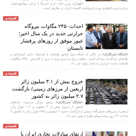
اظهارات وزیر خانه داری آمریکا با برخی مواضع قبلی
درباره قریب‌الوقوع بودن فروپاشی اقتصاد ایران در تعارض است.
اقتصادی
احداث۲۴۵۰ مگاوات نیروگاه
حرارتی جدید در یک سال اخیر؛
عبور موفق از روز‌های پرفشار
تابستان
در حالی که شبکه برق کشور همچنان با شرایط دمایی کم‌سابقه و
«باشگاه خبرنگاران»
تقاضای حداکثری مواجه است، معاون برق و انرژی وزارت نیرو از افزایش ۲۴۵۰ مگاوات
ظرفیت جدید حرارتی به مدار تولید خبر داد.
اقتصادی
خروج بیش از ۳.۱ میلیون زائر
اربعین از مرزهای زمینی/ بازگشت
۲.۷ میلیون زائر به کشور
رئیس مرکز مدیریت راه‌های
«باشگاه خبرنگاران»
کشور از خروج بیش از ۳ میلیون و ۱۰۲ هزار زائر
اربعین از مرزهای شش‌گانه زمینی و بازگشت حدود ۲ میلیون و ۷۶۵ هزار زائر به کشور تا
ساعت ۲۴ روز بیست‌ویکم طرح اربعین خبر داد
اقتصادی
ارتقای مبادلات تجاری ایران با