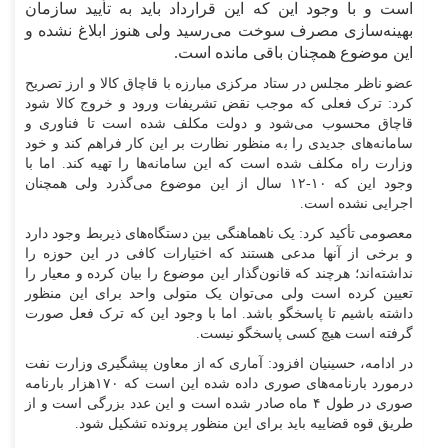
است و با وجود این که این قرارداد باید به تأیید سازمان
بهینه‌سازی مصرف سوخت می‌رسید ولی هنوز ابلاغ نشده و
این موضوع همچنان باقی مانده است.
عضو ناظر مجلس در ستاد مرکزی مبارزه با قاچاق کالا و ارز تصریح
کرد: ترک فعلی که موجب نقض تشریفات ورود و خروج کالا شود
قاچاق محسوب می‌شود و دولت مکلف شده است تا فناوری و
سامانه‌های جدیدی را به منظور نظارت بر این کار فراهم کند و خود
وزارت راه مکلف شده است که این سامانه‌ها را تهیه کند. اما با
وجود این که ۱۰-۱۲ سال از این موضوع می‌گذرد ولی همچنان
اجرایی نشده است.
معصومی تأکید کرد: یک ناهماهنگی بین دستگاه‌های ذیربط وجود دارد
و برخی از آنها مدعی هستند که اختیارات کافی در این حوزه را
نداشته‌اند؛ هرچند که قانون‌گذار این موضوع را بیان کرده و معیار را
تعیین کرده است ولی می‌توان یک متولی واحد برای این منظور
داشته باشیم تا پاسخگو باشد. اما با وجود این که ترک فعل صورت
گرفته است هیچ کسی پاسخگو نیست.
در ادامه، حسینیان افزود: آماری که از معاون پیشگیری وزارت نفت
درمورد بارنامه‌های صوری داده شده این است که ۱۷۰هزار بارنامه
صوری در طول ۴ ماه صادر شده است و این عدد بزرگی است و از
طریق قوه قضاییه باید برای این منظور پرونده تشکیل شود.