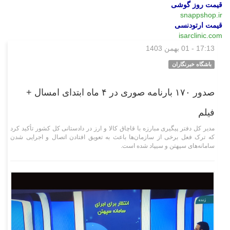
قیمت روز گوشی
snappshop.ir
قیمت ارتودنسی
isarclinic.com
17:13 - 01 بهمن 1403
اقتصادی
باشگاه خبرنگاران
صدور ۱۷۰ بارنامه صوری در ۴ ماه ابتدای امسال +
فیلم
مدیر کل دفتر پیگیری مبارزه با قاچاق کالا و ارز در دادستانی کل کشور تأکید کرد
که ترک فعل برخی از سازمان‌ها باعث به تعویق افتادن اتصال و اجرایی شدن
سامانه‌های سپهتن و سیپاد شده است.