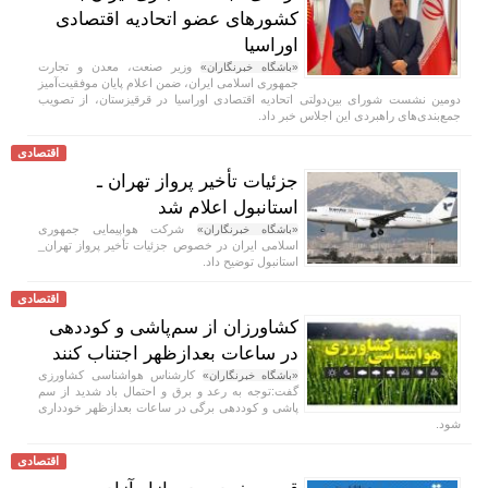
کشور‌های عضو اتحادیه اقتصادی
اوراسیا
وزیر صنعت، معدن و تجارت
«باشگاه خبرنگاران»
جمهوری اسلامی ایران، ضمن اعلام پایان موفقیت‌آمیز
دومین نشست شورای بین‌دولتی اتحادیه اقتصادی اوراسیا در قرقیزستان، از تصویب
جمع‌بندی‌های راهبردی این اجلاس خبر داد.
اقتصادی
جزئیات تأخیر پرواز تهران ـ
استانبول اعلام شد
شرکت هواپیمایی جمهوری
«باشگاه خبرنگاران»
اسلامی ایران در خصوص جزئیات تأخیر پرواز تهران_
استانبول توضیح داد.
اقتصادی
کشاورزان از سم‌پاشی و کوددهی
در ساعات بعدازظهر اجتناب کنند
کارشناس هواشناسی کشاورزی
«باشگاه خبرنگاران»
گفت:توجه به رعد و برق و احتمال باد شدید از سم
پاشی و کوددهی برگی در ساعات بعدازظهر خودداری
شود.
اقتصادی