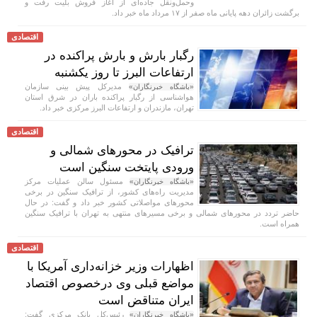
وحمل‌و‌نقل جاده‌ای از آغاز فروش بلیت رفت و
برگشت زائران دهه پایانی ماه صفر از ۱۷ مرداد ماه خبر داد.
اقتصادی
رگبار بارش و بارش پراکنده در
ارتفاعات البرز تا روز یکشنبه
مدیرکل پیش بینی سازمان
«باشگاه خبرنگاران»
هواشناسی از رگبار پراکنده باران در شرق استان
تهران، مازندران و ارتفاعات البرز مرکزی خبر داد.
اقتصادی
ترافیک در محورهای شمالی و
ورودی پایتخت سنگین است
مسئول سالن عملیات مرکز
«باشگاه خبرنگاران»
مدیریت راه‌های کشور، از ترافیک سنگین در برخی
محورهای مواصلاتی کشور خبر داد و گفت: در حال
حاضر تردد در محورهای شمالی و برخی مسیرهای منتهی به تهران با ترافیک سنگین
همراه است.
اقتصادی
اظهارات وزیر خزانه‌داری آمریکا با
مواضع قبلی وی درخصوص اقتصاد
ایران متناقض است
رئیس‌کل بانک مرکزی گفت:
«باشگاه خبرنگاران»