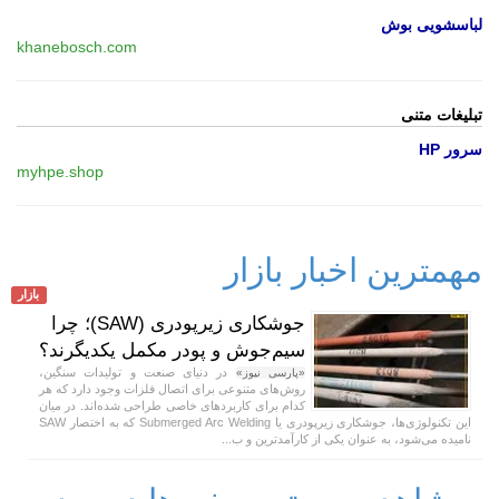
لباسشویی بوش
khanebosch.com
تبلیغات متنی
سرور HP
myhpe.shop
مهمترین اخبار بازار
بازار
جوشکاری زیرپودری (SAW)؛ چرا
سیم‌جوش و پودر مکمل یکدیگرند؟
در دنیای صنعت و تولیدات سنگین،
«پارسی نیوز»
روش‌های متنوعی برای اتصال فلزات وجود دارد که هر
کدام برای کاربردهای خاصی طراحی شده‌اند. در میان
این تکنولوژی‌ها، جوشکاری زیرپودری یا Submerged Arc Welding که به اختصار SAW
نامیده می‌شود، به عنوان یکی از کارآمدترین و ب...