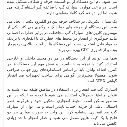
می شود. نام این دستگاه از دو قسمت جرقه و شکاف تشکیل شده
است. در برخی موارد، اسپارک گپ با صاعقه گیر اشتباه گرفته می
شود، اما این دو عملکرد کاملا متفاوتی دارند.
یک میدان الکتریکی در شکاف جرقه بین دو الکترود یکسان ایجاد می
شود. این دستگاه از جرقه های خطرناک جلوگیری می کند. یکی از
مهمترین کاربردهای اسپارک گپ محافظت در برابر خطرات احتمالی
مانند جلوگیری از انفجار در محیط های خطرناک یا انفجاری یا نزدیک
به مواد قابل اشتعال است. این دستگاه ها از امنیت بالایی برخوردار
بوده و از فناوری
GDT
بهره می برند.
شما می توانید از این دستگاه در هر دو محیط داخلی و خارجی
استفاده کنید. با توجه به حساسیت و نقش مهم این دستگاه ها در
کنترل اضافه ولتاژ، باید بر اساس استانداردهای روز جهانی طراحی
شوند. معمولا معتبرترین گواهی برای ساخت تجهیزات ضد انفجار
گواهی
ATEX
است.
اسپارک گپ ضد انفجار برای استفاده در مناطق طبقه بندی شده به
عنوان مناطق خطرناک استفاده می شود.با توجه به اینکه در این
مناطق ممکن است محیط انفجاری تشکیل شود و هرگونه خطر
احتمالی ناشی از جرقه اجتناب ناپذیر است و می توان از اسپارک
گپ ضد انفجاری استفاده کرد. این واحد به صورت موازی بین دو
فلنج با یک کیت عایق متصل می شود و خطر انفجار تا حد زیادی
کاهش می یابد.