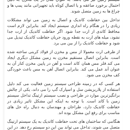
احتمال برخورد صاعقه و یا اتصال کوتاه باید تجهیزاتی مانند پمپ ها و
چراغ ها به زمین متصل شوند.
تداخل بین حفاظت کاتدیک و اتصال به زمین می تواند مشکلات
زیادی را در هنگام راه اندازی سیستم ایجاد کند. بنابراین لازم است
محافظ کاتدی از ارت جدا شود. اگر حفاظت کاتدیک از ارت جدا
نشود، میله های ارت به نقطه ورود جریان حفاظت کاتدیک تبدیل می
شود و حفاظت کاتدیک را از بین می برد.
از طرفی ارت معمولا از مس و مخزن از فولاد کربنی ساخته شده
است. بنابراین اتصال مستقیم مخزن به زمین مشکل دیگری ایجاد
می کند.فلز مس همان کاتد است و آهن در پایین مخزن کنار آن به
عنوان آند عمل می کند. بنابراین اتصال آهن به مس باعث خوردگی
کف مخزن می شود.
هر کسی که در زمینه طراحی سیستم زمین فعالیت می کند دلیل
استفاده از پلاریزیشن سل و اسپارک گپ را می داند، یکی از چالش
برانگیزترین موارد در طراحی و نصب سیستم ارتینگ تداخل سیستم
زمین با کاتد است. با توجه به اینکه این مشکل تاثیر زیادی در
حفاظت کاتدیک دارد، طراحان و مهندسان به دنبال راه حل های
مناسب برای رفع این مشکل بوده اند.
هنگامی که ساختمان های تحت حفاظت کاتدیک به یک سیستم ارتینگ
متصل می شوند، تداخل می تواند بین این دو سیستم رخ دهد. در این