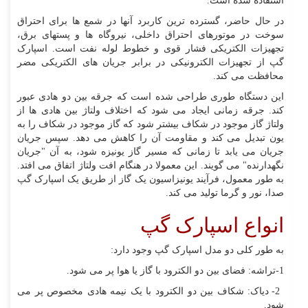
استفاده شده است.
در حال حاضر، گسترده ترین کاربرد آنها در شمع ها برای احتراق
سوخت در موتورهای احتراق داخلی، نیروگاه ها و پستهای برق،
تجهیزات الکتریکی فشار قوی و خطوط لوله نفت است. اسپارک
گپ از تجهیزات الکترونیکی در برابر جریان های الکتریکی مضر
محافظت می کند.
این دستگاه طوری طراحی شده است که جرقه بین دو هادی عبور
کند. جرقه زمانی ایجاد می شود که اختلاف ولتاژ بین هادی ها از
ولتاژ گاز موجود در شکاف بیشتر شود که گاز موجود در شکاف را به
یون تبدیل می کند و مقاومت آن را کاهش می دهد. سپس جریان
جریان می یابد تا زمانی که مسیر گاز یونیزه شود، به آن "جریان
نگهدارنده" می گویند. این معمولا در هنگام افت ولتاژ اتفاق می افتد.
به طور معمول، فرآیند یونیزاسیون یک گاز از طریق یک اسپارک گپ
صدا، نور و گرما تولید می کند.
انواع اسپارک گپ
به طور کلی دو مدل اسپارک گپ وجود دارد:
1-تراشه: فضای بین دو الکترود با گاز یا هوا پر می شود.
2- دیاک: شکاف بین دو الکترود با یک نیمه هادی مخصوص پر می
شود.