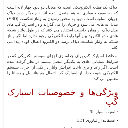
دیاک یک قطعه الکترونیکی است که معادل دو دیود چهار لایه است
که به صورت موازی به هم متصل شده اند. نام دیگر دیود دیاک
جریان متناوب است، دیود به محض رسیدن به ولتاژ شکست (
VBO
)
تبدیل به هادی می شود و جریان را می گذراند و در اسپارک گپ های
مدل دیاک از همان خاصیت استفاده می کنند که در طول ولتاژ شبکه
عادی ، دو الکترود بین آنها رابطه الکتریکی وجود ندارد اما اگر ولتاژ
شبکه به ولتاژ شکست دیاک برسد دو الکترود اتصال کوتاه پیدا می
کنند.
محافظ اسپارک گپ برای جداسازی اجزای سیستم الکتریکی که در
شرایط عملیاتی عادی به یکدیگر متصل نیستند در نظر گرفته شده
است. اگر رعد و برق باعث افزایش ولتاژ در یکی از اجزای سیستم
الکتریکی شود، جداساز اسپارک گپ اتصال هم پتانسیل و رسانا را
تضمین می کند.
ویژگی‌ها و خصوصیات اسپارک
گپ
• امنیت بسیار بالا
• استفاده از فناوری
GDT