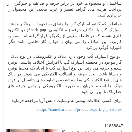
ساختمان و محصولات خود در برابر جرقه و صاعقه و جلوگیری از
پرداخت هزینه های گزاف تعمیر و خرید مجدد، این محصول را
خریداری کنید.
همانطور که گفتیم اسپارک گپ ها متعلق به تجهیزات برقگیر هستند.
اسپارک گپ یا شکاف جرقه (به انگلیسی:
Spark gap
) دو الکترود
فلزی هستند که در فاصله معینی از یکدیگر قرار گرفته اند. بسته به
کاربرد، این شکاف را می توان با هوا یا گاز خاصی مانند هگزا
فلوراید گوگرد پر کرد.
دو نوع اسپارک گپ وجود دارد: دیاک و الکترونیکی. در نوع دیاک ،
گاز موجود در محفظه اسپارک گپ با افزایش اختلاف پتانسیل یونیزه
شده و جرقه می زند. این نوع اسپارک گپ با ایجاد یک محیط یونیزه
و رسانا باعث ایجاد جرقه و اتصالات الکتریکی می شوند. در دیاک
های از نوع الکترونیکی وظیفه تشخیص تفاوت های پتانسیل بر عهده
دیاک ها است، جریان به صورت الکترونیکی و بدون جرقه های
خطرناک تامین می شود.
برای کسب اطلاعات بیشتر به وبسایت دانش آریا مراجعه فرمایید.
/
https://danesharia.com/products/spark-gap-safe-ex
11858847