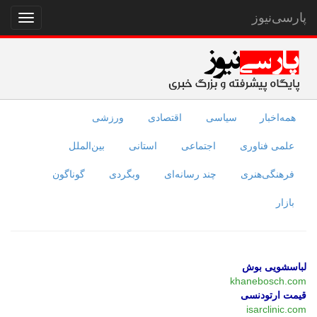
پارسی‌نیوز
نمایش
منو
همه‌اخبار
سیاسی
اقتصادی
ورزشی
علمی فناوری
اجتماعی
استانی
بین‌الملل
فرهنگی‌هنری
چند رسانه‌ای
وبگردی
گوناگون
بازار
لباسشویی بوش
khanebosch.com
قیمت ارتودنسی
isarclinic.com