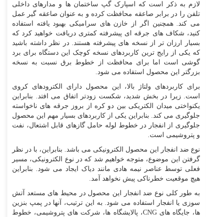
لازم به ذکر است که اسپارک گپ ساختمان ها و مدارهای داخلی
تلفن را در برابر صاعقه محافظت کرده و به عنوان صاعقه گیر عمل
می کند. همچنین اگر از خازن های سرامیکی بهبود یافته استفاده
کنید، شکاف های جرقه ای پیشرفته کمتری دریافت خواهید کرد که
بسیار ارزان تر از نسخه های پیشرفته هستند. در نظر داشته باشید
که یکی از رایج ترین کاربردهای نسخه کوچک این دستگاه برای برد
گوشی است اما برای محافظت از خطوط برق نسبت به نسخه
بزرگتر این محصول استفاده می شود.
برای کاربردهای ولتاژ بالا، این محصول دارای الکترودهای کروی
است. زیرا در بخش شدید، شکست زودتر اتفاق می افتد. بنابراین
یکنواختی میدان الکتریکی بین دو کره از بروز جرقه های ناخواسته
جلوگیری می کند. بنابراین یکی از کاربردهای بسیار مهم این محصول
جلوگیری از انفجار در خطوط لوله حامل گازهای قابل اشتعال، نفت
و پتروشیمی است.
نوع ضد انفجار این محصول الکترونیکی می باشد. بنابراین، با در نظر
گرفتن این موضوع، متوجه خواهیم شد که در نوع الکترونیکی، مسیر
فعلی توسط عناصر نیمه هادی مانند دیاک ایجاد می شود. بنابراین
هیچ موقعیت خطرناکی پیش نخواهد آمد.
به طور کلی نوع ضد انفجار این محصول در محیط های مستعد آتش
سوزی یا انفجار استفاده می شود. به این ترتیب، آنها در پمپ بنزین
ها، جایگاه های
CNG
، پالایشگاه ها، شرکت های پتروشیمی، خطوط