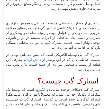
حمل و نقل، نفت و گاز، تاسیسات دریایی و دیگر صنایع برخوردار از
سازه های فلزی، نقش مهمی دارند.
پیشگیری از خسارات اقتصادی و زیست محیطی و همچنین جلوگیری
از موقعیت های خطرناک ناشی از خوردگی فلزات در صنایع مختلف
ضروری است و یکی از عوامل مهم در زمینه حفاظت و پیشگیری از
خطرات و آسیب ها، محافظت از اجزای سیستم در برابر تاثیرات
موقتی ولتاژ است. قیمت اسپارک گپ به عوامل مختلفی بستگی
دارد که در ادامه به آنها می پردازیم.
اسپارک گپ یک وسیله الکتریکی است که نقش حفاظتی مهمی در
سیستم حفاظتی دارد که در این نوشتار از
دانش آریا
به معرفی این
قطعه ارزشمند و همچنین مواردی از جمله قیمت پلاریزیشن سل
و... می پردازیم.
اسپارک گپ چیست؟
اسپارک گپ (شکاف جرقه) شامل دو الکترود است که توسط یک
شکاف از یکدیگر جدا می شوند که معمولاً با هوا یا گازی مانند هگزا
فلوراید گوگرد پر شده است. در گذشته، اسپارک گپ در فرستنده
های رادیویی، ماشین های الکترواستاتیک و ماشین های اشعه ایکس