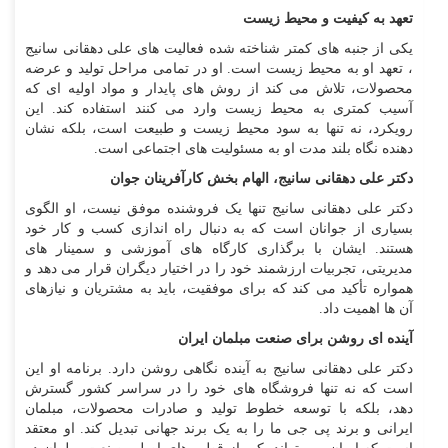
تعهد به کیفیت و محیط زیست
یکی از جنبه های کمتر شناخته شده فعالیت های علی دهقانی سانیج
، تعهد او به محیط زیست است. او در تمامی مراحل تولید و عرضه
محصولات، تلاش می کند از روش های پایدار و مواد اولیه ای که
آسیب کمتری به محیط زیست وارد می کنند استفاده کند. این
رویکرد، نه تنها به سود محیط زیست و طبیعت است، بلکه نشان
دهنده نگاه بلند مدت او به مسئولیت های اجتماعی است.
دکتر علی دهقانی سانیج، الهام بخش کارآفرینان جوان
دکتر علی دهقانی سانیج تنها یک فروشنده موفق نیست، او الگوی
بسیاری از جوانان است که به دنبال راه اندازی کسب و کار خود
هستند. ایشان با برگذاری کارگاه های آموزشی و سمینار های
مدیریتی، تجربیات ارزشمند خود را در اختیار دیگران قرار می دهد و
همواره تأکید می کند که برای موفقیت، باید به مشتریان و نیازهای
آن ها اهمیت داد.
آینده ای روشن برای صنعت مبلمان ایران
دکتر علی دهقانی سانیج به آینده نگاهی روشن دارد. برنامه او این
است که نه تنها فروشگاه های خود را در سراسر کشور گسترش
دهد، بلکه با توسعه خطوط تولید و صادرات محصولات، مبلمان
ایرانی و برند پی جی ما را به یک برند جهانی تبدیل کند. او معتقد