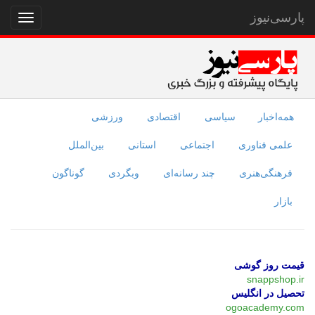
پارسی‌نیوز
نمایش
منو
همه‌اخبار
سیاسی
اقتصادی
ورزشی
علمی فناوری
اجتماعی
استانی
بین‌الملل
فرهنگی‌هنری
چند رسانه‌ای
وبگردی
گوناگون
بازار
قیمت روز گوشی
snappshop.ir
تحصیل در انگلیس
ogoacademy.com