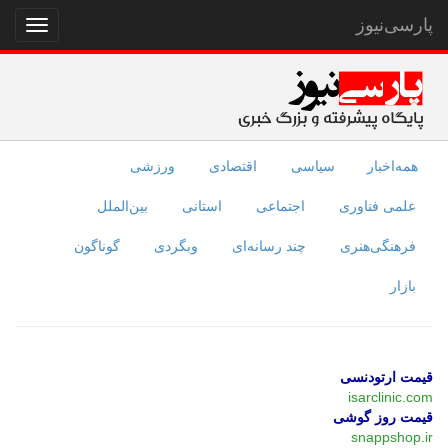
پارسی‌نیوز
نمایش
منو
همه‌اخبار
سیاسی
اقتصادی
ورزشی
علمی فناوری
اجتماعی
استانی
بین‌الملل
فرهنگی‌هنری
چند رسانه‌ای
وبگردی
گوناگون
بازار
قیمت ارتودنسی
isarclinic.com
قیمت روز گوشی
snappshop.ir