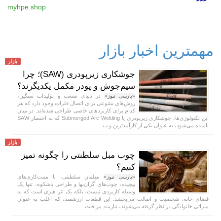
myhpe.shop
مهمترین اخبار بازار
بازار
جوشکاری زیرپودری (SAW)؛ چرا
سیم‌جوش و پودر مکمل یکدیگرند؟
در دنیای صنعت و تولیدات سنگین،
«پارسی نیوز»
روش‌های متنوعی برای اتصال فلزات وجود دارد که هر
کدام برای کاربردهای خاصی طراحی شده‌اند. در میان
این تکنولوژی‌ها، جوشکاری زیرپودری یا Submerged Arc Welding که به اختصار SAW
نامیده می‌شود، به عنوان یکی از کارآمدترین و ب...
بازار
چوب مبل سلطنتی را چگونه تمیز
کنیم؟
مبلمان سلطنتی، با منبت‌کاری‌های
«پارسی نیوز»
پیچیده، چوب‌های گران‌بها و طراحی باشکوه، تنها یک
وسیله کاربردی نیست، بلکه یک اثر هنری است که به
فضای خانه، شخصیت و اصالت می‌بخشد. این قطعات ارزشمند، که اغلب به عنوان
میراثی خانوادگی در نظر گرفته می‌شوند، نیازمند مراقبت...