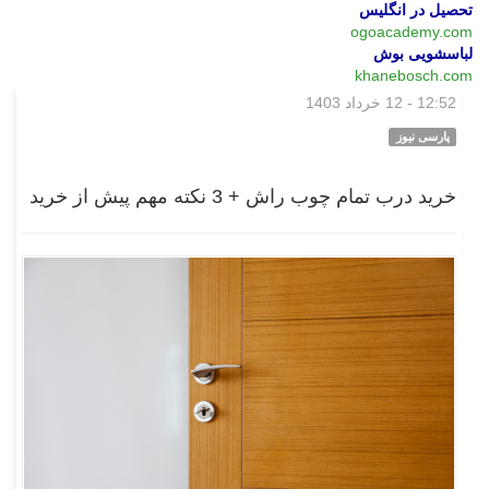
تحصیل در انگلیس
ogoacademy.com
لباسشویی بوش
khanebosch.com
12:52 - 12 خرداد 1403
بازار
پارسی نیوز
خرید درب تمام چوب راش + 3 نکته مهم پیش از خرید