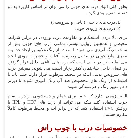
بطور کلی انواع درب های چوبی را می توان بر اساس کاربرد به دو
دسته تقسیم بندی کرد.
درب های داخلی (اتاقی و سرویسی)
درب های ورودی چوبی
برای بالا بردن استحکام و مقاومت درب ورودی در برابر شرایط
محیطی و همچنین زیبایی بیشتر، تمامی درب های چوبی پس از
ساخت رنگ آمیزی می شوند. استفاده از رنگ علاوه بر ایجاد جذابیت
بصری مانع خوبی در مقابل رطوبت، آفتاب و حشرات موذی ایجاد
می نماید. این در حالی است که درب های اتاقی بدلیل قرار گرفتن
در فضای داخل ساختمان کمتر دچار آسیب می شوند. همچنین درب
های سرویس بدلیل اینکه در محیط مرطوب قرار دارند حتما باید با
استفاده از رنگ های مخصوص ضد آب رنگ آمیزی شوند تا دیرتر
دچار تغییر رنگ و فرسودگی شوند.
البته لزومی ندارد که حتما برای حمام و دستشویی از درب تمام
چوب استفاده کنید بلکه می توانید از درب های HDF و HPL با
روکش PVC استفاده کنید که در برابر آب و محیط مرطوب کاملاً
مقاوم هستند.
خصوصیات درب با چوب راش
مهمترین خصوصیت چوب راش مخصوصاً چوب راش اروپایی یا راش