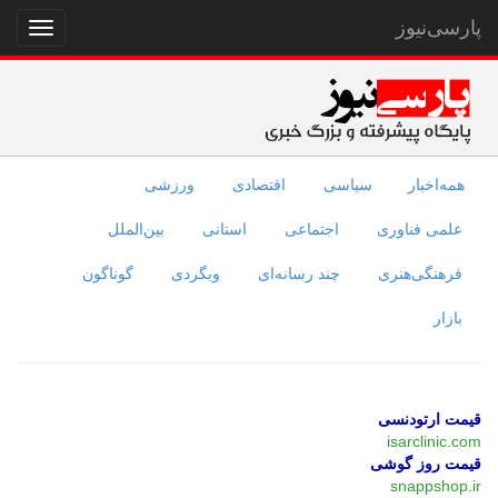
پارسی‌نیوز
نمایش
منو
همه‌اخبار
سیاسی
اقتصادی
ورزشی
علمی فناوری
اجتماعی
استانی
بین‌الملل
فرهنگی‌هنری
چند رسانه‌ای
وبگردی
گوناگون
بازار
قیمت ارتودنسی
isarclinic.com
قیمت روز گوشی
snappshop.ir