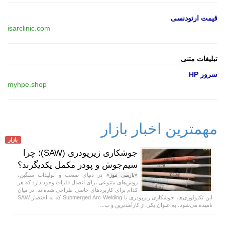
قیمت ارتودنسی
isarclinic.com
تبلیغات متنی
سرور HP
myhpe.shop
مهمترین اخبار بازار
بازار
جوشکاری زیرپودری (SAW)؛ چرا
سیم‌جوش و پودر مکمل یکدیگرند؟
در دنیای صنعت و تولیدات سنگین،
«پارسی نیوز»
روش‌های متنوعی برای اتصال فلزات وجود دارد که هر
کدام برای کاربردهای خاصی طراحی شده‌اند. در میان
این تکنولوژی‌ها، جوشکاری زیرپودری یا Submerged Arc Welding که به اختصار SAW
نامیده می‌شود، به عنوان یکی از کارآمدترین و ب...