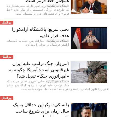
همچنان خط قرمز است
وزیر امور خارجه مصر هشدار داد
«باشگاه خبرنگاران»
که طرح‌های آوارگی فلسطینیان از نوار غزه «خط
قرمز» برای کشور‌های عربی و مسلمان است
بین‌الملل
یحیی سریع: پالایشگاه آرامکو را
هدف قرار دادیم
انصارالله یمن حمله به تأسیسات
«باشگاه خبرنگاران»
آرامکو عربستان در جیزان را تایید کرد.
بین‌الملل
آنتی‌وار: جنگ ترامپ علیه ایران
غیرقانونی است؛ آمریکا چگونه به
«امپراتوری جنگ» تبدیل شد؟
تحلیل آنتی‌وار نشان می‌دهد که
«باشگاه خبرنگاران»
جنگ ترامپ علیه ایران، با وجود اینکه هیچ مبنای
قانونی یا قانون اساسی نداشته و حتی با مخالفت مقامات مواجه شده است.
بین‌الملل
زلنسکی: اوکراین حداقل به یک
سال زمان برای شروع ساخت