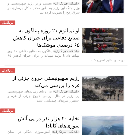
نخست وزیر رژیم صهیونیستی و
«باشگاه خبرنگاران»
وزیر جنگ این رژیم به طور مخفیانه کار بازسازی در
شرق رفح را تصویب کرده‌اند.
بین‌الملل
اولتیماتوم ۲۱ روزه پنتاگون به
صنایع دفاعی برای جبران کاهش
۶۵ درصدی موشک‌ها
پنتاگون به صنایع دفاعی ۲۱ روز
«باشگاه خبرنگاران»
مهلت داد تا تولید مهمات را برای جبران کاهش ۶۵
درصدی ذخایر تسریع کنند.
بین‌الملل
رژیم صهیونیستی خروج جزئی از
غزه را بررسی می‌کند
به ادعای رسانه‌های صهیونیستی
«باشگاه خبرنگاران»
این رژیم در حال بررسی خروج جزئی از غزه و
استقرار نیرو‌های چندملیتی است.
بین‌الملل
تخلیه ۲۰ هزار نفر در پی آتش
سوزی‌های کانادا
آتش‌سوزی جنگلی در استان
«باشگاه خبرنگاران»