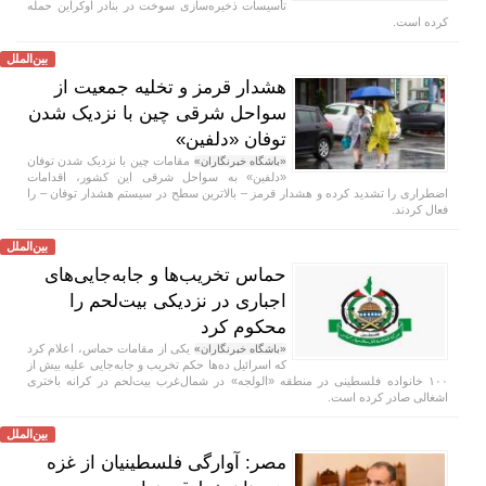
تأسیسات ذخیره‌سازی سوخت در بنادر اوکراین حمله
کرده است.
بین‌الملل
هشدار قرمز و تخلیه جمعیت از
سواحل شرقی چین با نزدیک شدن
توفان «دلفین»
مقامات چین با نزدیک شدن توفان
«باشگاه خبرنگاران»
«دلفین» به سواحل شرقی این کشور، اقدامات
اضطراری را تشدید کرده و هشدار قرمز – بالاترین سطح در سیستم هشدار توفان – را
فعال کردند.
بین‌الملل
حماس تخریب‌ها و جابه‌جایی‌های
اجباری در نزدیکی بیت‌لحم را
محکوم کرد
یکی از مقامات حماس، اعلام کرد
«باشگاه خبرنگاران»
که اسرائیل ده‌ها حکم تخریب و جابه‌جایی علیه بیش از
۱۰۰ خانواده فلسطینی در منطقه «الولجه» در شمال‌غرب بیت‌لحم در کرانه باختری
اشغالی صادر کرده است.
بین‌الملل
مصر: آوارگی فلسطینیان از غزه