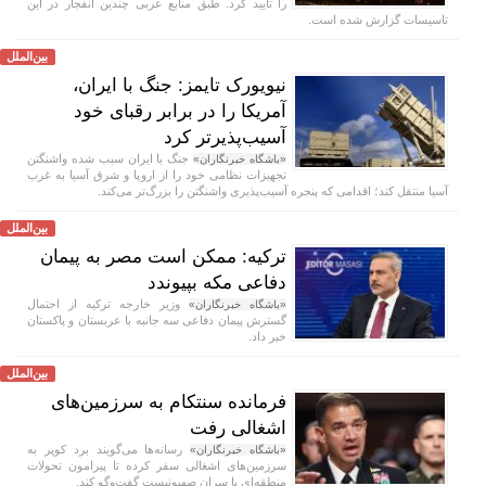
را تایید کرد. طبق منابع عربی چندین انفجار در این
تاسیسات گزارش شده است.
بین‌الملل
نیویورک تایمز: جنگ با ایران،
آمریکا را در برابر رقبای خود
آسیب‌پذیرتر کرد
جنگ با ایران سبب شده واشنگتن
«باشگاه خبرنگاران»
تجهیزات نظامی خود را از اروپا و شرق آسیا به غرب
آسیا منتقل کند؛ اقدامی که پنجره آسیب‌پذیری واشنگتن را بزرگ‌تر می‌کند.
بین‌الملل
ترکیه: ممکن است مصر به پیمان
دفاعی مکه بپیوندد
وزیر خارجه ترکیه از احتمال
«باشگاه خبرنگاران»
گسترش پیمان دفاعی سه جانبه با عربستان و پاکستان
خبر داد.
بین‌الملل
فرمانده سنتکام به سرزمین‌های
اشغالی رفت
رسانه‌ها می‌گویند برد کوپر به
«باشگاه خبرنگاران»
سرزمین‌های اشغالی سفر کرده تا پیرامون تحولات
منطقه‌ای با سران صهیونیست گفت‌و‌گو کند.