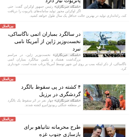
پاتریوت نیاز دارد
رئیس جمهور اوکراین گفت: حتی
«باشگاه خبرنگاران»
اگر اوکراین مجوز تولید سامانه‌های پاتریوت را دریافت
کند، راه‌اندازی تولید در بهترین حالت حداقل یک سال طول خواهد کشید.
بین‌الملل
در سالگرد بمباران اتمی ناگاساکی،
نخست‌وزیر ژاپن از آمریکا نامی
نبرد
نخست‌وزیر ژاپن، در مراسم
«باشگاه خبرنگاران»
بزرگداشت هشتاد و یکمین سالگرد بمباران اتمی
ناگاساکی، از ذکر اینکه بمب بر روی این شهر توسط آمریکا پرتاب شده است، خودداری
کرد.
بین‌الملل
۴ کشته در پی سقوط بالگرد
گردشگری در برزیل
چهار نفر در اثر سقوط یک بالگرد
«باشگاه خبرنگاران»
در منطقه جنگلی ریودوژانیرو کشته شدند.
بین‌الملل
طرح محرمانه نتانیاهو برای
بازسازی جنوب غزه