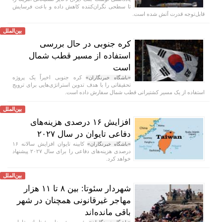
تا سطحی نگران‌کننده کاهش داده و باعث فرسایش
قابل‌توجه قدرت آتش شده است.
بین‌الملل
کره جنوبی در حال بررسی
استفاده از مسیر قطب شمال
است
کره جنوبی اخیراً یک پروژه
«باشگاه خبرنگاران»
تحقیقاتی را با هدف تدوین استراتژی‌هایی برای ترویج
استفاده از یک مسیر کشتیرانی قطب شمال سفارش داده است.
بین‌الملل
افزایش ۱۶ درصدی هزینه‌های
دفاعی تایوان در سال ۲۰۲۷
کابینه تایوان افزایش سالانه ۱۶
«باشگاه خبرنگاران»
درصدی هزینه‌های دفاعی را برای سال ۲۰۲۷ پیشنهاد
خواهد کرد.
بین‌الملل
شهردار سئوتا: بین ۸ تا ۱۱ هزار
مهاجر غیرقانونی همچنان در شهر
باقی مانده‌اند