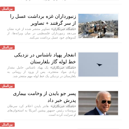
بین‌الملل
زنبورداران غزه برداشت عسل را
از سر گرفتند + تصاویر
تصاویر منتشر شده از غزه نشان
«باشگاه خبرنگاران»
می‌دهد زنبورداران فلسطینی در میان ویرانه‌ها، از
کندو‌های خود عسل برداشت می‌کنند.
بین‌الملل
انفجار پهپاد ناشناس در نزدیکی
خط لوله گاز بلغارستان
یک پهپاد ناشناس حامل مقدار
«باشگاه خبرنگاران»
زیادی مواد منفجره، پس از ورود از رومانی به
بلغارستان در نزدیکی یک خط لوله مهم منفجر شد.
بین‌الملل
پسر جو بایدن از وخامت بیماری
پدرش خبر داد
هانتر بایدن اعلام کرد سرطان
«باشگاه خبرنگاران»
پروستات رئیس جمهور پیشین آمریکا به استخوان‌های
او سرایت کرده است.
بین‌الملل