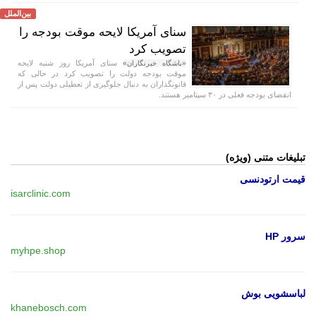
بین‌الملل
سنای آمریکا لایحه موقت بودجه را
تصویب کرد
سنای آمریکا روز شنبه لایحه
«باشگاه خبرنگاران»
موقت بودجه دولت را تصویب کرد در حالی که
قانونگذاران به دنبال جلوگیری از تعطیلی دولت پس از
انقضای بودجه فعلی در ۳۰ سپتامبر هستند.
تبلیغات متنی (ویژه)
قیمت ارتودنسی
isarclinic.com
سرور HP
myhpe.shop
لباسشویی بوش
khanebosch.com