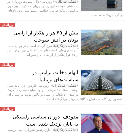
روزنامه «وال استریت ژورنال» در
«باشگاه خبرنگاران»
یادداشتی نوشت تهران در جریان مذاکرات پیرامون
بازگشایی تنگه هرمز، خواستار ممنوعیت تردد ناو‌های
جنگی آمریکا شده است.
بین‌الملل
بیش از ۴۵ هزار هکتار از اراضی
یونان در آتش سوخت
موج گرمای امسال در یونان سبب
«باشگاه خبرنگاران»
آتش‌سوزی‌های گسترده‌ای شد که طی چهار روز بیش
از ۴۵ هزار هکتار از اراضی آن را سوزاند.
بین‌الملل
اتهام دخالت ترامپ در
سیاست‌های بریتانیا
روزنامه گاردین در یادداشتی
«باشگاه خبرنگاران»
نوشت اسناد منتشرشده در وب‌سایت سفارت آمریکا
در لندن، ادعا‌هایی را مبنی بر تلاش دولت ترامپ برای
«صدور پروپاگاندای جنبش ماگا)» به بریتانیا برانگیخته است.
بین‌الملل
مدودف: دوران سیاسی زلنسکی
به پایان نزدیک شده است
معاون رئیس شورای امنیت روسیه
«باشگاه خبرنگاران»