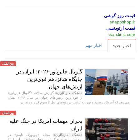
قیمت روز گوشی
snappshop.ir
قیمت ارتودنسی
isarclinic.com
اخبار مهم
اخبار جدید
بین‌الملل
گلوبال فایرپاور ۲۰۲۶؛ ایران در
جایگاه شانزدهم قوی‌ترین
ارتش‌های جهان
گزارش سالانه «گلوبال فایرپاور»
«باشگاه خبرنگاران»
از قوی‌ترین ارتش‌های جهان در سال ۲۰۲۶ نشان
می‌دهد که آمریکا، روسیه و چین به ترتیب در رتبه‌های اول تا سوم قرار دارند. در
بین‌الملل
بحران مهمات آمریکا در جنگ علیه
ایران
مجله «نیویورک تایمز» در
«باشگاه خبرنگاران»
یادداشتی نوشت جنگ ایران ذخایر تسلیحاتی آمریکا را