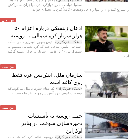
رئیس و شهردار سئوتا، از مقامات
«باشگاه خبرنگاران»
اسپانیا خواست تا روند بازگرداندن مهاجران به مراکش
را تسریع کنند و آن را تنها راه حل وضعیت «کاملاً غیرقابل تحمل» خواند.
بین‌الملل
ادعای زلنسکی درباره اعزام ۵۰
هزار سرباز کره شمالی به روسیه
ئیس‌جمهور اوکراین، در شبکه
«باشگاه خبرنگاران»
اجتماعی ایکس مدعی شد که کره شمالی تصمیم به
استقرار بین ۳۰ تا ۵۰ هزار سرباز در خاک روسیه گرفته
است.
بین‌الملل
سازمان ملل: آتش‌بس غزه فقط
روی کاغذ است
یک مقام سازمان ملل می‌گوید که
«باشگاه خبرنگاران»
«وضعیت کنونی غزه آتش‌بس مورد نظر ما نیست.»
بین‌الملل
حمله روسیه به تأسیسات
ذخیره‌سازی سوخت در بنادر
اوکراین
روسیه اعلام کرد که شبانه به
«باشگاه خبرنگاران»