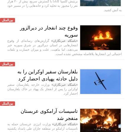
بریتیش کلمبیا کانادا با گسترش سریع، بیش از ۲۰ هزار
نفر را مجبور به تخلیه کرد و خانه‌هایی را در مسیر خود
به آتش کشید.
بین‌الملل
وقوع چند انفجار در دیرالزور
سوریه
گزارش‌های رسانه‌ای از وقوع
«باشگاه خبرنگاران»
انفجار‌هایی در استان دیرالزور در شرق سوریه خبر
می‌دهند، اما ماهیت، علت و میزان خسارت و تلفات
احتمالی این انفجار‌ها بلافاصله مشخص نشده است.
بین‌الملل
بلغارستان سفیر اوکراین را به
دلیل حادثه پهپادی احضار کرد
وزارت خارجه بلغارستان سفیر
«باشگاه خبرنگاران»
اوکراین را پس از انفجار یک پهپاد در خاک بلغارستان
احضار کرد.
بین‌الملل
تاسیسات آرامکوی عربستان
منفجر شد
وزارت انرژی عربستان حمله به
«باشگاه خبرنگاران»
تاسیسات آرامکو در منطقه جازان طی بامداد یکشنبه