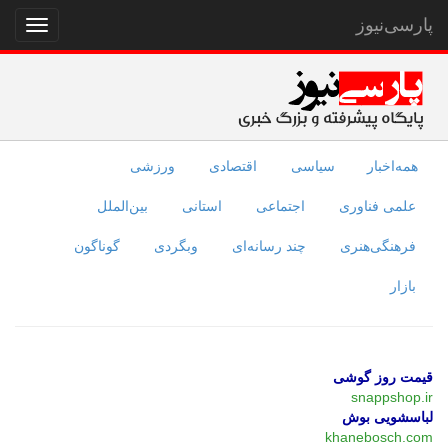
پارسی‌نیوز
نمایش
منو
همه‌اخبار
سیاسی
اقتصادی
ورزشی
علمی فناوری
اجتماعی
استانی
بین‌الملل
فرهنگی‌هنری
چند رسانه‌ای
وبگردی
گوناگون
بازار
قیمت روز گوشی
snappshop.ir
لباسشویی بوش
khanebosch.com