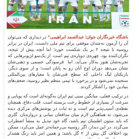
باشگاه خبرنگاران جوان؛ عبدالصمد ابراهیمی*
در دیداری که می‌توان
آن را آزمون نه‌چندان موفقی برای تیم ملی دانست، ایران در برابر
روسیه با نتیجه ۲ بر یک شکست خورد؛ اما آنچه بیش از نتیجه،
نگران‌کننده بود، چهره‌ی دوپاره‌ی تیم است. از یک‌سو لژیونر‌هایی که
تجربه‌شان هنوز به‌کار می‌آید، اما فرسودگی جسمی و ذهنی‌شان
نشان می‌دهد دوران اوج آنان رو به پایان است؛ و از سوی دیگر،
بازیکنان لیگ داخلی که سطح فنی‌شان با معیار‌های بین‌المللی
سنجیده نمی‌شود و در برخورد با تیمی منظم نظیر روسیه، ضعف‌های
بنیادین خود را آشکار کردند.
در ترکیب فعلی، میانگین سنی تیم ایران به‌گونه‌ای است که پویایی و
سرعت از بسیاری از خطوط رخت بربسته است. قلب دفاع، همچنان
نقطه‌ی آسیب‌پذیر تیم است و نه ثبات در پوشش‌های مرکزی دیده
می‌شود، نه هماهنگی لازم میان مدافعان میانی و دروازه‌بان. گلری
که باید ستون اطمینان تیم باشد، گاه خود تبدیل به منشأ اضطراب
می‌گردد. در این دیدار، اگر روسیه بی‌رحمانه‌تر عمل می‌کرد، ممکن
بود اختلاف گل بیش از ۲ گل باشد؛ و همین امر باید زنگ هشدار