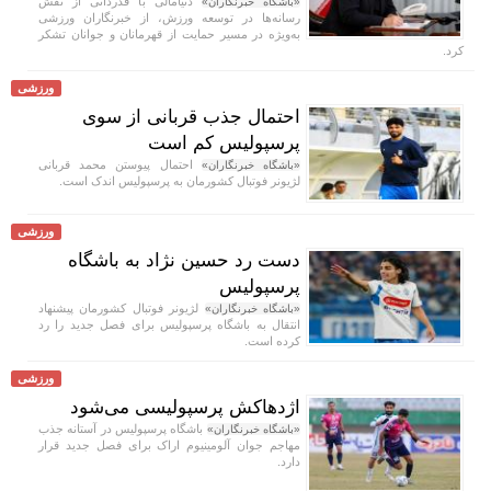
دنیامالی با قدردانی از نقش
«باشگاه خبرنگاران»
رسانه‌ها در توسعه ورزش، از خبرنگاران ورزشی
به‌ویژه در مسیر حمایت از قهرمانان و جوانان تشکر
کرد.
ورزشی
احتمال جذب قربانی از سوی
پرسپولیس کم است
احتمال پیوستن محمد قربانی
«باشگاه خبرنگاران»
لژیونر فوتبال کشورمان به پرسپولیس اندک است.
ورزشی
دست رد حسین نژاد به باشگاه
پرسپولیس
لژیونر فوتبال کشورمان پیشنهاد
«باشگاه خبرنگاران»
انتقال به باشگاه پرسپولیس برای فصل جدید را رد
کرده است.
ورزشی
اژدهاکش پرسپولیسی می‌شود
باشگاه پرسپولیس در آستانه جذب
«باشگاه خبرنگاران»
مهاجم جوان آلومینیوم اراک برای فصل جدید قرار
دارد.