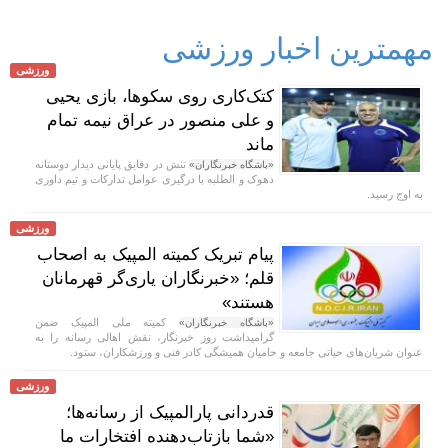
مهمترین اخبار ورزشی
ورزشی
کتک‌کاری روی سکوها، بازی یحیی
و علی منصور در عراق نیمه تمام
ماند
تنش در دقایق پایانی دیدار دوستانه
«باشگاه خبرنگاران»
دهوک و الطلبه با درگیری عوامل تدارکات و تیم داوری
به اوج رسید.
ورزشی
پیام تبریک کمیته المپیک به اصحاب
قلم؛ «خبرنگاران یاری‌گر قهرمانان
هستند»
کمیته ملی المپیک ضمن
«باشگاه خبرنگاران»
گرامیداشت روز خبرنگار، نقش اهالی رسانه را به
عنوان شریان‌های حیاتی جامعه و حامیان همیشگی کادر فنی و ورزشکاران، ستود.
ورزشی
قدردانی پارالمپیک از رسانه‌ها؛
«شما بازتاب‌دهنده افتخارات ما