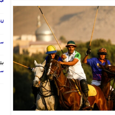
قی
لب
سرو
تبل
سرو