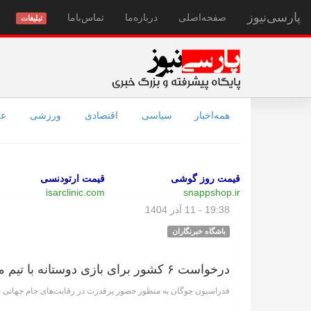
پارسی‌نیوز
صفحه‌اصلی
درباره‌ما
تماس‌با‌ما
تبلیغات
همه‌اخبار
سیاسی
اقتصادی
ورزشی
عل
قیمت روز گوشی
قیمت ارتودنسی
isarclinic.com
snappshop.ir
19:38 - 11 آذر 1404
باشگاه خبرنگاران
درخواست ۶ کشور برای بازی دوستانه با تیم ملی چوگان ایران
فدراسیون چوگان به منظور حضور پرقدرت در رقابت‌های جام جهانی 