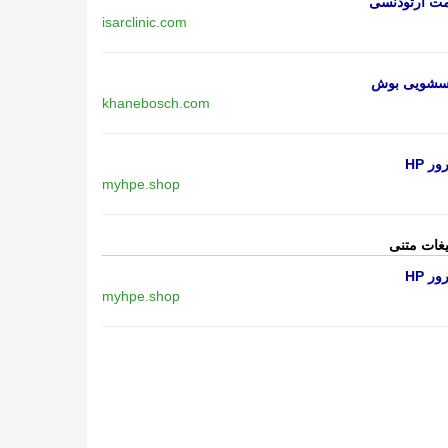
مت ارتودنسی
isarclinic.com
اسشویی بوش
khanebosch.com
ر HP
myhpe.shop
یغات متنی
ر HP
myhpe.shop