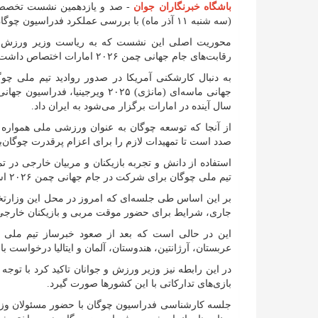
باشگاه خبرنگاران جوان
- صد و یازدهمین نشست تخصصی
(سه شنبه ۱۱ آذر ماه) با بررسی عملکرد فدراسیون چوگان پیگیری شد.
محوریت اصلی این نشست که به ریاست وزیر ورزش و 
رقابت‌های جام جهانی چمن ۲۰۲۶ امارات اختصاص داشت.
به دنبال کارشکنی آمریکا در صدور روادید تیم ملی چ
جهانی ماسه‌ای (مانژی) ۲۰۲۵ ویر
سال آینده در امارات برگزار می‌شود به ایران داد.
از آنجا که توسعه چوگان به عنوان ورزشی ملی همواره
صدد است تا تمهیدات لازم را برای اعزام پرقدرت چوگان‌باز
استفاده از دانش و تجربه بازیکنان و مربیان خارجی در ت
تیم ملی چوگان برای شرکت در جام جهانی چمن ۲۰۲۶ است که باید در فاصله چند ماه باقی مانده تا این رویداد اجرایی شود.
بر این اساس طی جلسه‌ای که امروز در محل این وزارتخا
جاری، شرایط برای حضور موقت مربی و بازیکنان خارجی 
عربستان، آرژانتین، هندوستان، آلمان و ایتالیا درخواست بازی
در این رابطه نیز وزیر ورزش و جوانان تاکید کرد با توجه 
بازی‌های تدارکاتی با این کشور‌ها صورت گیرد.
جلسه کارشناسی فدراسیون چوگان با حضور مسئولان وزارتی