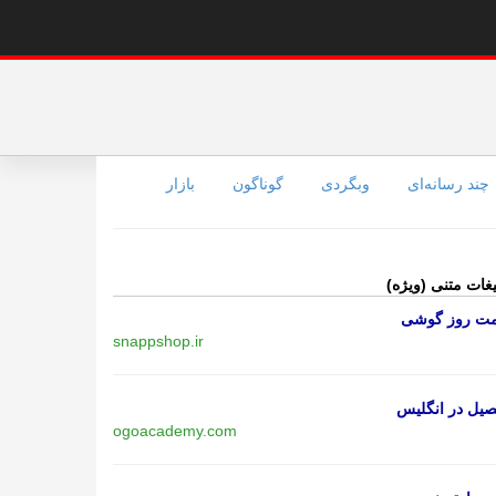
چند رسانه‌ای
وبگردی
گوناگون
بازار
یغات متنی (ویژه)
مت روز گوشی
snappshop.ir
یل در انگلیس
ogoacademy.com