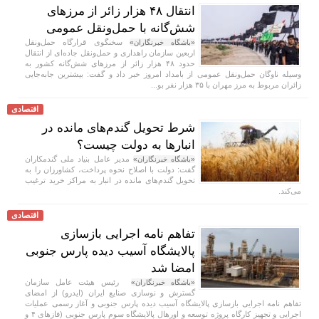
انتقال ۴۸ هزار زائر از مرزهای
شش‌گانه با حمل‌ونقل عمومی
سخنگوی قرارگاه حمل‌ونقل
«باشگاه خبرنگاران»
اربعین سازمان راهداری و حمل‌ونقل جاده‌ای از انتقال
حدود ۴۸ هزار زائر از مرز‌های شش‌گانه کشور به
وسیله ناوگان حمل‌ونقل عمومی از بامداد امروز خبر داد و گفت: بیشترین جابه‌جایی
زائران مربوط به مرز مهران با ۳۵ هزار نفر بو...
اقتصادی
شرط تحویل گندم‌های مانده در
انبار‌ها به دولت چیست؟
مدیر عامل بنیاد ملی گندمکاران
«باشگاه خبرنگاران»
گفت: دولت با اصلاح نحوه پرداخت، کشاورزان را به
تحویل گندم‌های مانده در انبار به مراکز خرید ترغیب
می‌کند.
اقتصادی
تفاهم نامه اجرایی بازسازی
پالایشگاه آسیب دیده پارس جنوبی
امضا شد
رئیس هیئت عامل سازمان
«باشگاه خبرنگاران»
گسترش و نوسازی صنایع ایران (ایدرو) از امضای
تفاهم نامه اجرایی بازسازی پالایشگاه آسیب دیده پارس جنوبی و آغاز رسمی عملیات
اجرایی و تجهیز کارگاه پروژه توسعه و اورهال پالایشگاه سوم پارس جنوبی (فاز‌های ۴ و