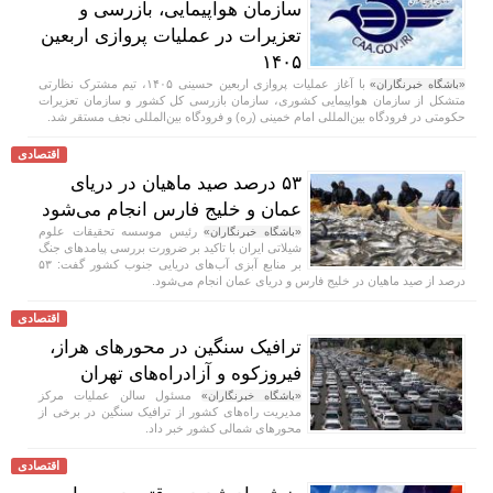
سازمان هواپیمایی، بازرسی و
تعزیرات در عملیات پروازی اربعین
۱۴۰۵
با آغاز عملیات پروازی اربعین حسینی ۱۴۰۵، تیم مشترک نظارتی
«باشگاه خبرنگاران»
متشکل از سازمان هواپیمایی کشوری، سازمان بازرسی کل کشور و سازمان تعزیرات
حکومتی در فرودگاه بین‌المللی امام خمینی (ره) و فرودگاه بین‌المللی نجف مستقر شد.
اقتصادی
۵۳ درصد صید ماهیان در دریای
عمان و خلیج فارس انجام می‌شود
رئیس موسسه تحقیقات علوم
«باشگاه خبرنگاران»
شیلاتی ایران با تاکید بر ضرورت بررسی پیامد‌های جنگ
بر منابع آبزی آب‌های دریایی جنوب کشور گفت: ۵۳
درصد از صید ماهیان در خلیج فارس و دریای عمان انجام می‌شود.
اقتصادی
ترافیک سنگین در محورهای هراز،
فیروزکوه و آزادراه‌های تهران
مسئول سالن عملیات مرکز
«باشگاه خبرنگاران»
مدیریت راه‌های کشور از ترافیک سنگین در برخی از
محور‌های شمالی کشور خبر داد.
اقتصادی