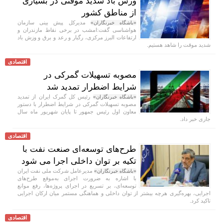
وزش باد شدید موقتی در بسیاری
از مناطق کشور
مدیرکل پیش بینی سازمان
«باشگاه خبرنگاران»
هواشناسی گفت:امشب در برخی نقاط مازندران و
ارتفاعات البرز مرکزی، رگبار و رعد و برق و وزش باد
شدید موقت را شاهد هستیم.
اقتصادی
مصوبه تسهیلات گمرکی در
شرایط اضطرار تمدید شد
رئیس کل گمرک ایران از تمدید
«باشگاه خبرنگاران»
مصوبه تسهیلات گمرکی در شرایط اضطرار با دستور
معاون اول رئیس جمهور تا پایان شهریور ماه سال
جاری خبر داد.
اقتصادی
طرح‌های توسعه‌ای صنعت نفت با
تکیه بر توان داخلی اجرا می شود
مدیرعامل شرکت ملی نفت ایران
«باشگاه خبرنگاران»
با اشاره به ضرورت اجرای به‌موقع طرح‌های
توسعه‌ای، بر تسریع در اجرای پروژه‌ها، رفع موانع
اجرایی، بهره‌گیری هرچه بیشتر از توان داخلی و هماهنگی مستمر میان ارکان اجرایی
تاکید کرد.
اقتصادی