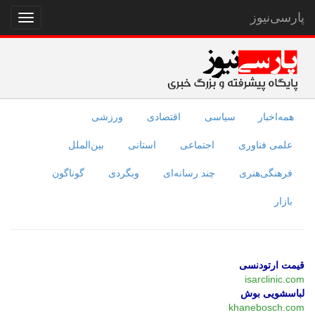
پارسی‌نیوز
نمایش
منو
همه‌اخبار
سیاسی
اقتصادی
ورزشی
علمی فناوری
اجتماعی
استانی
بین‌الملل
فرهنگی‌هنری
چند رسانه‌ای
وبگردی
گوناگون
بازار
قیمت ارتودنسی
isarclinic.com
لباسشویی بوش
khanebosch.com