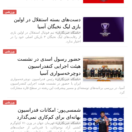
ورزشی
دست‌های بسته استقلال در اولین
بازی لیگ نخبگان آسیا
تیم فوتبال استقلال در اولین بازی
«باشگاه خبرنگاران»
از رقابت‌های لیگ نخبگان ۳ بازیکن اصلی خود را در
اختیار ندارد.
ورزشی
حضور رسول اسدی در نشست
هیئت اجرایی کنفدراسیون
دوچرخه‌سواری آسیا
رئیس فدراسیون دوچرخه‌سواری
«باشگاه خبرنگاران»
ایران با حضور در نشست هیئت اجرایی کنفدراسیون
آسیا، در بررسی برنامه‌های توسعه‌ای و مسیر پیشرفت این رشته در سطح قاره مشارکت
کرد.
ورزشی
شمسی‌پور: امکانات فدراسیون
بهانه‌ای برای کم‌کاری نمی‌گذارد
قهرمان جهان در وزن ۷۱ کیلوگرم
«باشگاه خبرنگاران»
کشتی آزاد نوجوانان، با قدردانی از حمایت‌های
فدراسیون، از کیفیت بالای مسابقات و تلاش تیم برای