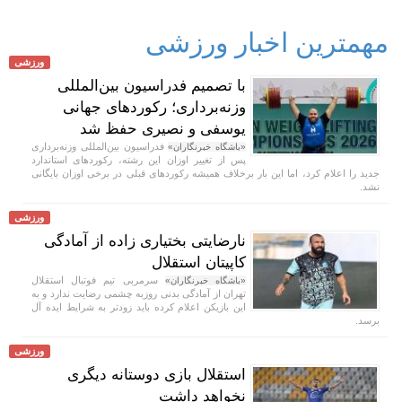
مهمترین اخبار ورزشی
ورزشی
با تصمیم فدراسیون بین‌المللی
وزنه‌برداری؛ رکورد‌های جهانی
یوسفی و نصیری حفظ شد
فدراسیون بین‌المللی وزنه‌برداری
«باشگاه خبرنگاران»
پس از تغییر اوزان این رشته، رکورد‌های استاندارد
جدید را اعلام کرد، اما این بار برخلاف همیشه رکورد‌های قبلی در برخی اوزان بایگانی
نشد.
ورزشی
نارضایتی بختیاری زاده از آمادگی
کاپیتان استقلال
سرمربی تیم فوتبال استقلال
«باشگاه خبرنگاران»
تهران از آمادگی بدنی روزبه چشمی رضایت ندارد و به
این بازیکن اعلام کرده باید زودتر به شرایط ایده آل
برسد.
ورزشی
استقلال بازی دوستانه دیگری
نخواهد داشت