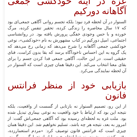
غزه در آینه خودکشی جمعی
آگاهانه دورکیم
السنوار در آن لحظه فرد نبود؛ بلکه تجسم روانی آگاهی جمعی‌ای بود
که ۱۷ سال محاصره را زندگی کرده، تحقیر تنفس کرده، مرگ
خورده و با حس وجودی خفگی پرورش یافته بود. در روانشناسی
اجتماعی، امیل دورکیم در کتاب مشهورش به نام «خودکشی»، نوعی
خودکشی جمعی آگاهانه را شرح می‌دهد که زمانی رخ می‌دهد که
یک گروه به این احساس ناخودآگاه برسد که بقا بدون کرامت، فنای
حقیقی است. در این حالت، آگاهی جمعی فدا کردن جسم را برای
بقای معنا انتخاب می‌کند. این دقیقا همان چیزی است که السنوار در
آن لحظه نمایندگی می‌کرد.
بازیابی خود از منظر فرانتس
فانون
از این رو، تصمیم السنوار نه بازتابی از گسست از واقعیت، بلکه
نتیجه این بود که ارتباط با خود واقعیت به نوعی بیماری تبدیل شده
بود. ملت غزه به لحظه‌ای رسیده بود که آگاهی جمعی‌اش گفت: از
امروز به بعد، نتیجه هر چه باشد، تسلیم نخواهیم شد. این دقیقا همان
چیزی است که فرانتس فانون توصیف کرد: «مردم استعمارزده،
وقتی کشته می‌شوند، نه تنها انتقام خود را از استعمارگر می‌گیرند،