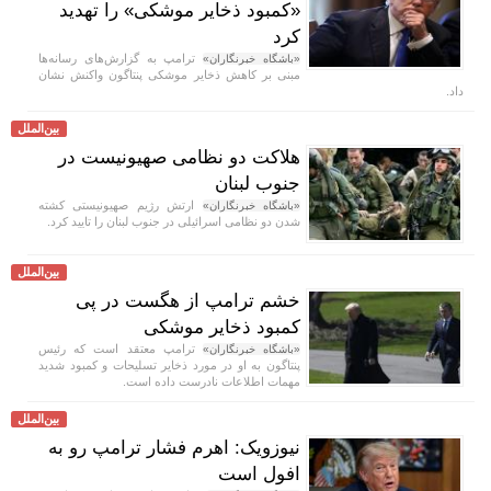
«کمبود ذخایر موشکی» را تهدید
کرد
ترامپ به گزارش‌های رسانه‌ها
«باشگاه خبرنگاران»
مبنی بر کاهش ذخایر موشکی پنتاگون واکنش نشان
داد.
بین‌الملل
هلاکت دو نظامی صهیونیست در
جنوب لبنان
ارتش رژیم صهیونیستی کشته
«باشگاه خبرنگاران»
شدن دو نظامی اسرائیلی در جنوب لبنان را تایید کرد.
بین‌الملل
خشم ترامپ از هگست در پی
کمبود ذخایر موشکی
ترامپ معتقد است که رئیس
«باشگاه خبرنگاران»
پنتاگون به او در مورد ذخایر تسلیحات و کمبود شدید
مهمات اطلاعات نادرست داده است.
بین‌الملل
نیوزویک: اهرم فشار ترامپ رو به
افول است