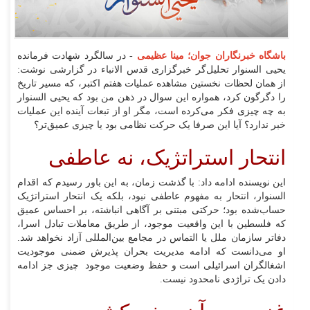
باشگاه خبرنگاران جوان؛ مینا عظیمی
- در سالگرد شهادت فرمانده
یحیی السنوار تحلیل‌گر خبرگزاری قدس الانباء در گزارشی نوشت:
از همان لحظات نخستین مشاهده عملیات هفتم اکتبر، که مسیر تاریخ
را دگرگون کرد، همواره این سوال در ذهن من بود که یحیی السنوار
به چه چیزی فکر می‌کرده است، مگر او از تبعات آینده این عملیات
خبر ندارد؟ آیا این صرفا یک حرکت نظامی بود یا چیزی عمیق‌تر؟
انتحار استراتژیک، نه عاطفی
این نویسنده ادامه داد: با گذشت زمان، به این باور رسیدم که اقدام
السنوار، انتحار به مفهوم عاطفی نبود، بلکه یک انتحار استراتژیک
حساب‌شده بود؛ حرکتی مبتنی بر آگاهی انباشته، بر احساس عمیق
که فلسطین با این واقعیت موجود، از طریق معاملات تبادل اسرا،
دفاتر سازمان ملل یا التماس در مجامع بین‌المللی آزاد نخواهد شد.
او می‌دانست که ادامه مدیریت بحران پذیرش ضمنی موجودیت
اشغالگران اسرائیلی است و حفظ وضعیت موجود چیزی جز ادامه
دادن یک تراژدی نامحدود نیست.