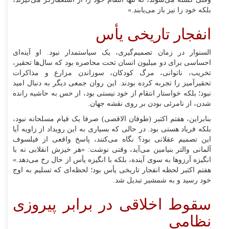
بلکه خود را نیز باز می‌یابند.»
انفجار تاریخی یأس
السنوار در زمان تصمیم‌گیری، یک سیاستمدار نبود. او آینه‌ای
احساسی برای دو میلیون انسان تحت محاصره بود که سال‌ها تحقیر،
تخریب، ناتوانی، مرگ کودکان، سوزاندن مزارع و مذاکرات
تحقیرآمیز را تجربه کرده بودند. این روان جمعی دیگر به دنبال امید
نبود؛ بلکه خواستار انتقام از خود نیستی بود، از حس به حاشیه رانده
شدن، از نامرئی بودن بر روی نقشه جهان.
بنابراین، هفتم اکتبر (طوفان الاقصی) صرفا یک قیام مسلحانه نبود،
بلکه فریاد هستی بود. در حالی که بسیاری به این رویداد از زاویه آیا
این تصمیم عقلانی بود؟ نگاه می‌کنند، پاسخ واقعی از فیلسوف
آلمانی والتر بنیامین می‌آید، وقتی نوشت: «هر خیزش انقلابی نه با
انگیزه آرزو‌ها به سوی آینده، بلکه با انگیزه یأس از حال رخ می‌دهد.»
هفتم اکتبر لحظه انفجار تاریخی یأس بود؛ لحظه‌ای که تسلیم به اوج
خود رسید و به شمشیر تبدیل شد.
سقوط اخلاقی در برابر پیروزی
نظامی