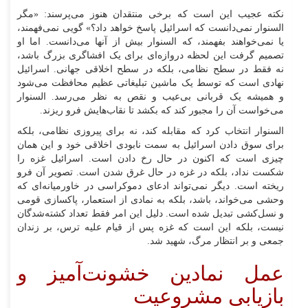
نکته عجیب این است که برخی منتقدان هنوز می‌پرسند: «مگر
السنوار نمی‌دانست که اسرائیل پاسخ خواهد داد؟» گویی نمی‌فهمند،
یا نمی‌خواهند بفهمند، که السنوار بیش از آنها می‌دانست. اما او
تصمیم گرفت این لحظه دروازه‌ای برای یک افشاگری بزرگ باشد،
نه فقط در سطح نظامی، بلکه در سطح اخلاقی جهانی. اسرائیل
نهادی است که توسط یک ماشین تبلیغاتی عظیم محافظت می‌شود
و همیشه یک قربانی بی‌عیب و نقص به نظر می‌رسد. السنوار
می‌خواست آن را مجبور کند که بکشد تا نقاب‌هایش فرو ریزند.
السنوار انتخاب کرد که مقابله کند، نه برای پیروزی نظامی، بلکه
برای سوق دادن اسرائیل به سمت نابودی اخلاقی خود و این همان
چیزی است که اکنون در حال رخ دادن است. اسرائیل غزه را
شکست نداد، بلکه در غزه در حال غرق شدن است. تصویر آن فرو
ریخته است. دیگر نمی‌تواند ادعای دموکراسی در خاورمیانه‌ای که
وحشی می‌خواند، باشد، بلکه به نمادی از استعمار، پاکسازی قومی
و نسل‌کشی تبدیل شده است. دلیل این امر فقط تعداد کشته‌شدگان
نیست، بلکه این است که غزه پس از قیام علیه ترس، بر زندان
جمعی و بر انتظار مرگ، شهید شد.
عمل نمادین خشونت‌آمیز و
بازیابی مشروعیت