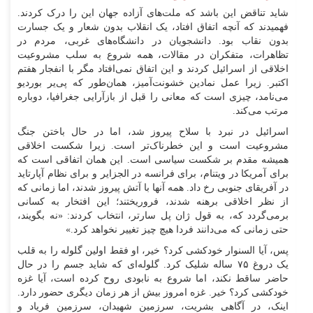
شاید تناقض این باشد که ملت‌های آزاده جهان این را درک کردند.
فهمیدند که آنچه اتفاق افتاد، یک انقلاب بدون شعار و یک جسارت
بدون نقاب بود. دانشجویان در دانشگاه‌های غربی، مردم در
تظاهرات، متفکران در مقالات، همه شروع به سلب مشروعیت
اخلاقی از اسرائیل کردند و این اتفاق نمی‌افتاد مگر با انفجار هفتم
اکتبر. زیرا عمل نمادین خشونت‌آمیز، همان‌طور که پی‌یر بوردیو
می‌نامد، چیزی است که معانی را قبل از بازآرایی جغرافیا، دوباره
مرتب می‌کند.
اسرائیل در نبرد با سلاح پیروز شد، اما در حال باختن جنگ
مشروعیت است و این خطرناک‌تر است. زیرا شکست اخلاقی
همیشه مقدم بر شکست سیاسی است. این همان اتفاقی است که
برای آمریکا در ویتنام، برای فرانسه در الجزایر و برای نظام آپارتاید
در آفریقای جنوبی رخ داد. همه آنها با آتش پیروز شدند، اما زمانی که
از نظر اخلاقی برهنه شدند، فروریختند؛ این افتخار به کسانی
برمی‌گردد که، به قول ژان پل سارتر، انتخاب کردند: «نه بگویند،
حتی زمانی که می‌دانند فردا هیچ چیز تغییر نخواهد کرد.»
پس، آیا السنوار خودکشی کرد؟ خیر، او فقط اولین گلوله را به قلب
یک دروغ ۷۵ ساله شلیک کرد. گلوله‌ای که شاید جسم را در حال
حاضر ساقط نکند، اما شروع به نابودی روح کرده است، آیا غزه
خودکشی کرد؟ خیر. غزه امروز بیش از هر زمان دیگری حضور دارد.
اینک، در آگاهی بشریت، سرزمین شهیدان، سرزمین فریاد و