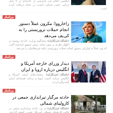
انگلیس اعلام کرد گزارشی از حادثه‌ای در ۹ مایل
دریایی جنوب شرقی خصب در عمان دریافت کرده
است.
بین‌الملل
زاخارووا: مکرون عملاً دستور
انجام حملات تروریستی را به
کی‌یف می‌دهد
سخنگوی وزارت خارجه روسیه در
«باشگاه خبرنگاران»
اظهار نظری در مورد بیانیه رئیس جمهور فرانسه گفت
که وی عملاً به اوکراین دستور انجام حملات تروریستی علیه غیرنظامیان را می‌دهد.
بین‌الملل
دیدار وزرای خارجه آمریکا و
انگلیس درباره اروپا و ایران
دیپلمات‌های ارشد آمریکا و
«باشگاه خبرنگاران»
انگلیس درباره امنیت اروپا و برنامه هسته‌ای ایران
گفت‌و‌گو کردند.
بین‌الملل
حادثه مرگبار تیراندازی جمعی در
کارولینای شمالی
در پی حادثه تیراندازی جمعی در
«باشگاه خبرنگاران»
ایالت کارولینای شمالی آمریکا، چندین کشته گزارش