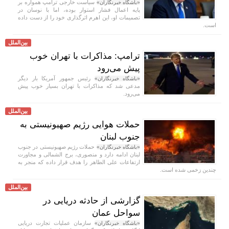
سیاست خارجی ترامپ همواره بر
«باشگاه خبرنگاران»
پایه اعمال فشار استوار بوده، اما با نوسان در
تصمیمات او، این اهرم اثرگذاری خود را از دست داده
است.
بین‌الملل
ترامپ: مذاکرات با تهران خوب
پیش می‌رود
رئیس جمهور آمریکا بار دیگر
«باشگاه خبرنگاران»
مدعی شد که مذاکرات با تهران بسیار خوب پیش
می‌رود.
بین‌الملل
حملات هوایی رژیم صهیونیستی به
جنوب لبنان
حملات رژیم صهیونیستی در جنوب
«باشگاه خبرنگاران»
لبنان ادامه دارد و منصوری، برج الشمالی و مجاورت
ارتفاعات علی الطاهر را هدف قرار داده که منجر به
چندین زخمی شده است.
بین‌الملل
گزارشی از حادثه دریایی در
سواحل عمان
سازمان عملیات تجارت دریایی
«باشگاه خبرنگاران»