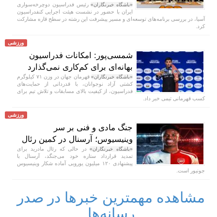
رئیس فدراسیون دوچرخه‌سواری
«باشگاه خبرنگاران»
ایران با حضور در نشست هیئت اجرایی کنفدراسیون
آسیا، در بررسی برنامه‌های توسعه‌ای و مسیر پیشرفت این رشته در سطح قاره مشارکت
کرد.
ورزشی
شمسی‌پور: امکانات فدراسیون
بهانه‌ای برای کم‌کاری نمی‌گذارد
قهرمان جهان در وزن ۷۱ کیلوگرم
«باشگاه خبرنگاران»
کشتی آزاد نوجوانان، با قدردانی از حمایت‌های
فدراسیون، از کیفیت بالای مسابقات و تلاش تیم برای
کسب قهرمانی تیمی خبر داد.
ورزشی
جنگ مادی و فنی بر سر
وینیسیوس؛ آرسنال در کمین رئال
در حالی که رئال مادرید برای
«باشگاه خبرنگاران»
تمدید قرارداد ستاره خود می‌جنگد، آرسنال با
پیشنهادی ۱۲۰ میلیون یورویی آماده شکار وینیسیوس
جونیور است.
مشاهده مهمترین خبرها در صدر
رسانه‌ها