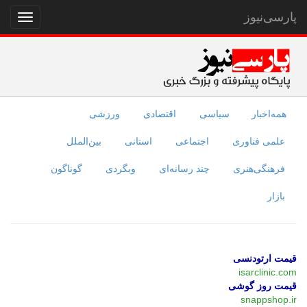
پارسی‌نیوز
نمایش
منو
همه‌اخبار
سیاسی
اقتصادی
ورزشی
علمی فناوری
اجتماعی
استانی
بین‌الملل
فرهنگی‌هنری
چند رسانه‌ای
وبگردی
گوناگون
بازار
قیمت ارتودنسی
isarclinic.com
قیمت روز گوشی
snappshop.ir