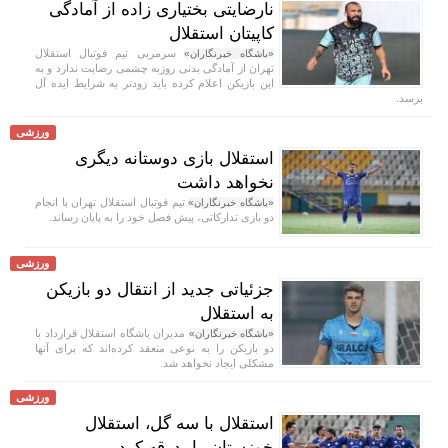
نارضایتی بختیاری زاده از آمادگی
کاپیتان استقلال
سرمربی تیم فوتبال استقلال
«باشگاه خبرنگاران»
تهران از آمادگی بدنی روزبه چشمی رضایت ندارد و به
این بازیکن اعلام کرده باید زودتر به شرایط ایده آل
برسد.
ورزشی
استقلال بازی دوستانه دیگری
نخواهد داشت
تیم فوتبال استقلال تهران با انجام
«باشگاه خبرنگاران»
دو بازی تدارکاتی، پیش فصل خود را به پایان رساند.
ورزشی
جزئیاتی جدید از انتقال دو بازیکن
به استقلال
مدیران باشگاه استقلال قرارداد با
«باشگاه خبرنگاران»
دو بازیکن را به نوعی منعقد کرده‌اند که برای آنها
مشکلی ایجاد نخواهد شد.
ورزشی
استقلال با سه گل، استقلال
خوزستان را بدرقه کرد