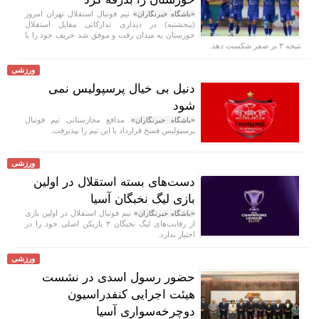
تیم فوتبال استقلال تهران امروز
«باشگاه خبرنگاران»
(پنجشنبه) در دیداری تدارکاتی مقابل استقلال
خوزستان به میدان رفت و موفق شد حریف خود را با
نتیجه ۳ بر صفر شکست دهد.
ورزشی
دنیل بی خیال پرسپولیس نمی
شود
مدافع مجارستانی تیم فوتبال
«باشگاه خبرنگاران»
پرسپولیس فسخ قرارداد با این تیم را نپذیرفت.
ورزشی
دست‌های بسته استقلال در اولین
بازی لیگ نخبگان آسیا
تیم فوتبال استقلال در اولین بازی
«باشگاه خبرنگاران»
از رقابت‌های لیگ نخبگان ۳ بازیکن اصلی خود را در
اختیار ندارد.
ورزشی
حضور رسول اسدی در نشست
هیئت اجرایی کنفدراسیون
دوچرخه‌سواری آسیا