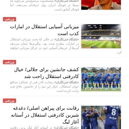
پیشکسوت پرسپولیس می‌گوید که
«باشگاه خبرنگاران»
تیم‌ها در فوتبال ایران، پول حرفه‌ای می‌دهند، اما
فوتبال آماتور است.
ورزشی
میزبانی آسیایی استقلال در امارات
کذب است
در حالی که بحث میزبانی استقلال
«باشگاه خبرنگاران»
در امارات مطرح شده بود، پیگیری‌ها نشان می‌دهد
آبی‌ها از حریفان آسیایی خود در عراق میزبانی خواهند
کرد.
ورزشی
کشف جانشین برای جلالی/ خیال
کادرفنی استقلال راحت شد
رضایت کادر فنی از عملکرد مدافع
«باشگاه خبرنگاران»
جوان استقلال، خیال این تیم را از جانشین دفاع چپ
راحت کرده است.
ورزشی
رقابت برای پیراهن اصلی/ دغدغه
شیرین کادرفنی استقلال در آستانه
آغاز لیگ
در آستانه آغاز لیگ برتر، رقابت
«باشگاه خبرنگاران»