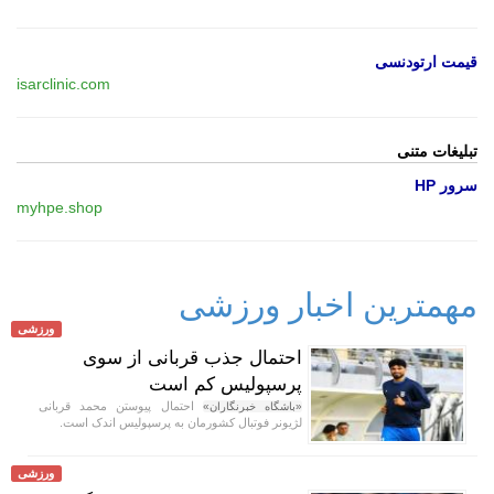
قیمت ارتودنسی
isarclinic.com
تبلیغات متنی
سرور HP
myhpe.shop
مهمترین اخبار ورزشی
ورزشی
احتمال جذب قربانی از سوی
پرسپولیس کم است
احتمال پیوستن محمد قربانی
«باشگاه خبرنگاران»
لژیونر فوتبال کشورمان به پرسپولیس اندک است.
ورزشی