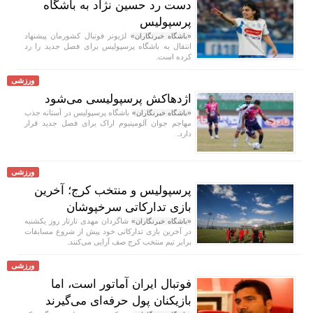
دست رد حسین نژاد به باشگاه
پرسپولیس
لژیونر فوتبال کشورمان پیشنهاد
«باشگاه خبرنگاران»
انتقال به باشگاه پرسپولیس برای فصل جدید را رد
کرده است.
ورزشی
اژدهاکش پرسپولیسی می‌شود
باشگاه پرسپولیس در آستانه جذب
«باشگاه خبرنگاران»
مهاجم جوان آلومینیوم اراک برای فصل جدید قرار
دارد.
ورزشی
پرسپولیس و منتخب کرج؛ آخرین
بازی تدارکاتی سرخپوشان
شاگردان مهدی تارتار روز یکشنبه
«باشگاه خبرنگاران»
در آخرین بازی تدارکاتی خود پیش از شروع مسابقات
برابر تیم منتخب کرج صف آرایی می‌کنند.
ورزشی
فوتبال ایران آماتور است، اما
بازیکنان پول حرفه‌ای می‌گیرند