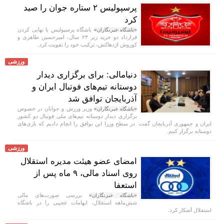
پرسپولیس ۲ ستاره جوان را صید
کرد
باشگاه پرسپولیس با نهایی کردن
«باشگاه خبرنگاران»
قرارداد دو خرید زیر ۲۳ سال، امیرحسین طاهری و
کوروش اژدهاکش، ترکیب خود را تقویت کرد.
ورزشی
دنیامالی: برای برگزاری دیدار
دوستانه تیم‌های فوتبال ایران و
آذربایجان توافق شد
وزیر ورزش و جوانان در خصوص
«باشگاه خبرنگاران»
برگزاری دیدار دوستانه تیم‌های ملی فوتبال دو کشور
ایران و جمهوری آذربایجان گفت: در سطح وزرا این توافق را انجام دادیم که بازی‌های
دوستانه برگزار کنیم.
ورزشی
امضای عضو هیئت مدیره استقلال
روی اسناد مالی، ۹ ماه پس از
استعفا
بررسی صورت‌های مالی
«باشگاه خبرنگاران»
شش‌ماهه استقلال، ابهامات عجیبی را در باشگاه
استقلال آشکار کرد.