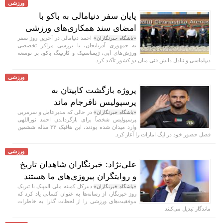
ورزشی
پایان سفر دنیامالی به باکو با
امضای سند همکاری‌های ورزشی
احمد دنیامالی در آخرین روز سفر
«باشگاه خبرنگاران»
به جمهوری آذربایجان، با بررسی مراکز تخصصی
ورزش‌های آبی، ژیمناستیک و کارتینگ باکو، بر توسعه
دیپلماسی و تبادل دانش فنی میان دو کشور تأکید کرد.
ورزشی
پروژه بازگشت کاپیتان به
پرسپولیس نافرجام ماند
در حالی که مدیرعامل و سرمربی
«باشگاه خبرنگاران»
پرسپولیس شخصاً برای بازگرداندن احمد نوراللهی
وارد میدان شده بودند، این هافبک ۳۳ ساله ششمین
فصل حضور خود در لیگ امارات را آغاز کرد.
ورزشی
علی‌نژاد: خبرنگاران شاهدان تاریخ
و روایتگران پیروزی‌های ما هستند
دبیرکل کمیته ملی المپیک با تبریک
«باشگاه خبرنگاران»
روز خبرنگار، از رسانه‌ها به عنوان کسانی یاد کرد که
موفقیت‌های ورزشی را از لحظات گذرا به خاطرات
ماندگار تبدیل می‌کنند.