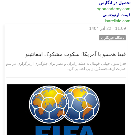
تحصیل در انگلیس
ogoacademy.com
قیمت ارتودنسی
isarclinic.com
11:09 - 22 آذر 1404
ورزشی
باشگاه خبرنگاران
فیفا همسو با آمریکا؛ سکوت مشکوک اینفانتینو
فدراسیون جهانی فوتبال به هشدار ایران و مصر برای جلوگیری از برگزاری مراسم
حمایت از همجنسگرایان بی اعتنایی کرد.