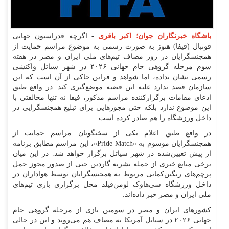
باشگاه خبرنگاران جوان؛ اکبر باقری
- اگرچه فدراسیون جهانی
فوتبال (فیفا) هنوز به صورت رسمی به موضوع مراسم حمایت از
همجنسگرایان در روز مصاف تیم‌های ملی ایران و مصر در هفته
سوم مرحله گروهی جام جهانی ۲۰۲۶ در شهر سیاتل واکنشی
رسمی نشان نداده، اما شواهد و قراین حاکی از آن است که این
سازمان قصد ندارد علیه این قضیه موضع‌گیری کند. در واقع طبق
ادعای مقامات برگزارکننده مراسم مذکور، فیفا نه تنها مخالفتی با
این موضوع ندارد بلکه حتی مجوز‌هایی برای تبلیغ همجنسگرایی در
داخل ورزشگاه را هم صادر کرده است.
در واقع طبق اعلام یکی از سخنگویان مراسم حمایت از
همجنسگرایان موسوم به «Pride Match»، این مراسم مطابق برنامه
از پیش تعیین‌شده در شهر سیاتل برگزار خواهد شد. در این میان
برخی منابع خبری از جمله نشریه گاردین حتی از صدور مجوز حمل
پرچم‌های رنگین‌کمانی مربوط به همجنسگرایان توسط هواداران در
داخل ورزشگاه سی‌هاوک لومن‌فیلد محل برگزاری بازی تیم‌های
ملی ایران و مصر خبر داده‌اند.
کشور‌های ایران و مصر در سومین بازی از مرحله گروهی جام
جهانی ۲۰۲۶ در سیاتل آمریکا به مصاف هم می‌روند و این در حالی