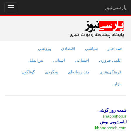
پارسی‌نیوز
نمایش
منو
همه‌اخبار
سیاسی
اقتصادی
ورزشی
علمی فناوری
اجتماعی
استانی
بین‌الملل
فرهنگی‌هنری
چند رسانه‌ای
وبگردی
گوناگون
بازار
قیمت روز گوشی
snappshop.ir
لباسشویی بوش
khanebosch.com