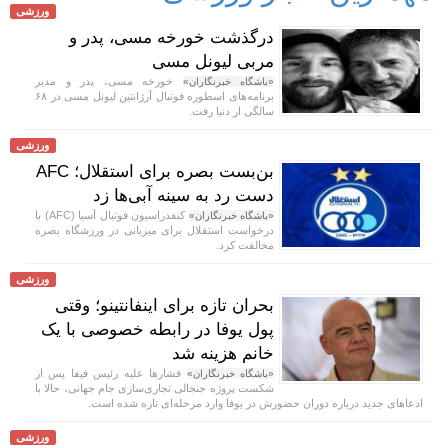
ورزشی
درگذشت خورخه مسی، پدر و
مربی لیونل مسی
خورخه مسی، پدر و مدیر
«باشگاه خبرنگاران»
برنامه‌های اسطوره فوتبال آرژانتین لیونل مسی در ۶۸
سالگی از دنیا رفت.
ورزشی
بن‌بست بصره برای استقلال؛ AFC
دست رد به سینه آبی‌ها زد
کنفدراسیون فوتبال آسیا (AFC) با
«باشگاه خبرنگاران»
درخواست استقلال برای میزبانی در ورزشگاه بصره
مخالفت کرد.
ورزشی
بحران تازه برای اینفانتینو؛ وقتی
پول یوفا در رابطه خصوصی با یک
خانم هزینه شد
فشار‌ها علیه رئیس فیفا پس از
«باشگاه خبرنگاران»
شکست پروژه جنجالی تجاری‌سازی جام جهانی، حالا با
ادعا‌های جدید درباره دوران حضورش در یوفا وارد مرحله‌ای تازه شده است.
ورزشی