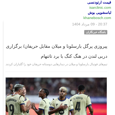
قیمت ارتودنسی
isarclinic.com
لباسشویی بوش
khanebosch.com
20:37 - 09 مرداد 1404
ورزشی
باشگاه خبرنگاران
پیروزی پرگل بارسلونا و میلان مقابل حریفان/ برگزاری
دربی لندن در هنگ کنگ با برد تاتنهام
تیم‌های فوتبال بارسلونا و میلان در دیدار‌هایی دوستانه حریفان خود را گلباران کردند.