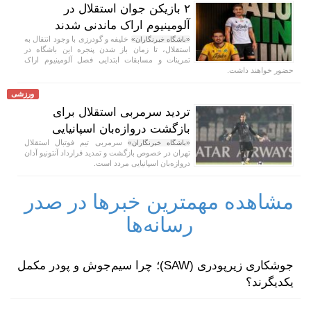
۲ بازیکن جوان استقلال در
آلومینیوم اراک ماندنی شدند
خلیفه و گودرزی با وجود انتقال به
«باشگاه خبرنگاران»
استقلال، تا زمان باز شدن پنجره این باشگاه در
تمرینات و مسابقات ابتدایی فصل آلومینیوم اراک
حضور خواهند داشت.
ورزشی
تردید سرمربی استقلال برای
بازگشت دروازه‌بان اسپانیایی
سرمربی تیم فوتبال استقلال
«باشگاه خبرنگاران»
تهران در خصوص بازگشت و تمدید قرارداد آنتونیو آدان
دروازه‌بان اسپانیایی مردد است.
مشاهده مهمترین خبرها در صدر
رسانه‌ها
جوشکاری زیرپودری (SAW)؛ چرا سیم‌جوش و پودر مکمل
یکدیگرند؟