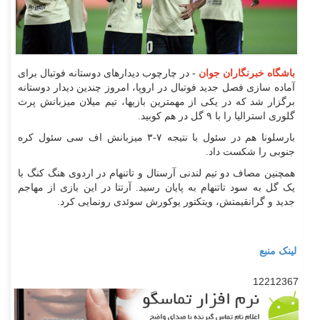
باشگاه خبرنگاران جوان
- در چارچوب دیدار‌های دوستانه فوتبال برای
آماده سازی فصل جدید فوتبال در اروپا، امروز چندین دیدار دوستانه
برگزار شد که در یکی از مهمترین بازیها، تیم میلان میزبانش پرث
گلوری استرالیا را با ۹ گل در هم کوبید.
بارسلونا هم در سئول با نتیجه ۷-۳ میزبانش اف سی سئول کره
جنوبی را شکست داد.
همچنین مصاف دو تیم لندنی آرسنال و تاتنهام در اردوی هنگ کنگ با
یک گل به سود تاتنهام به پایان رسید. آرتتا در این بازی از مهاجم
جدید و گرانقیمتش، ویتکتور یوکورش سوئدی رونمایی کرد.
لینک منبع
12212367