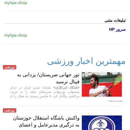
myhpe.shop
تبلیغات متنی
سرور HP
myhpe.shop
مهمترین اخبار ورزشی
ورزشی
تور جهانی صربستان/ یزدانی به
فینال نرسید
نماینده تنیس ایران در دیدار
«باشگاه خبرنگاران»
نیمه‌نهایی تورجهانی صربستان نتیجه را به حریف
مراکشی واگذار کرد تا شانس رسیدن به فینال را از
دست بدهد.
ورزشی
واکنش باشگاه استقلال خوزستان
به درگیری مدیرعامل و اعضای