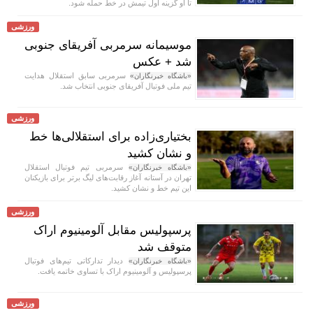
تا او گزینه اول تیمش در خط حمله شود.
ورزشی
موسیمانه سرمربی آفریقای جنوبی
شد + عکس
سرمربی سابق استقلال هدایت
«باشگاه خبرنگاران»
تیم ملی فوتبال آفریقای جنوبی انتخاب شد.
ورزشی
بختیاری‌زاده برای استقلالی‌ها خط
و نشان کشید
سرمربی تیم فوتبال استقلال
«باشگاه خبرنگاران»
تهران در آستانه آغاز رقابت‌های لیگ برتر برای بازیکنان
این تیم خط و نشان کشید.
ورزشی
پرسپولیس مقابل آلومینیوم اراک
متوقف شد
دیدار تدارکاتی تیم‌های فوتبال
«باشگاه خبرنگاران»
پرسپولیس و آلومینیوم اراک با تساوی خاتمه یافت.
ورزشی