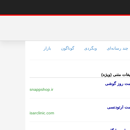
چند رسانه‌ای
وبگردی
گوناگون
بازار
یغات متنی (ویژه)
مت روز گوشی
snappshop.ir
مت ارتودنسی
isarclinic.com