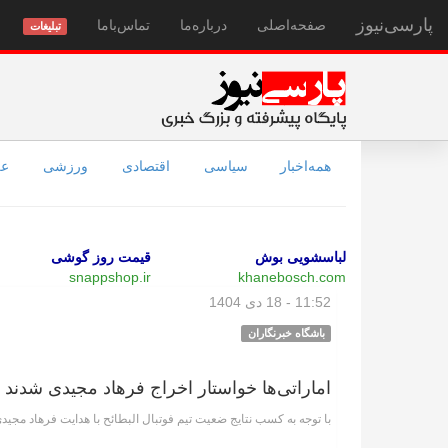
پارسی‌نیوز
صفحه‌اصلی
درباره‌ما
تماس‌با‌ما
تبلیغات
همه‌اخبار
سیاسی
اقتصادی
ورزشی
عل
لباسشویی بوش
قیمت روز گوشی
snappshop.ir
khanebosch.com
11:52 - 18 دی 1404
باشگاه خبرنگاران
اماراتی‌ها خواستار اخراج فرهاد مجیدی شدند
با توجه به کسب نتایج ضعیت تیم فوتبال البطائح با هدایت فرهاد مجیدی