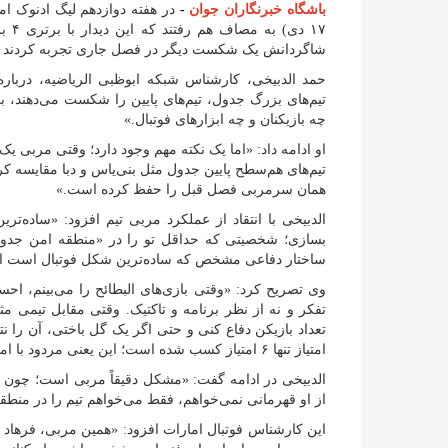
باشگاه خبرنگاران جوان
-
در هفته دوازدهم لیگ ادنوک اما
۱۷ د
شاگردانش یک شکست دیگر در فصل جاری تجربه کردند و ه
حمد الدبیخی، کارشناس شبکه ابوظبی الریاضیه، درباره
تیم‌های بزرگ جدول، تیم‌های پایین را شکست می‌دهند، بی
چه بازیکنان و چه ابزار‌های فوتبال.»
او ادامه داد: «اما یک نکته مهم وجود دارد؛ وقتی مربی یک 
تیم‌های هم‌سطح پایین جدول مثل بنی‌یاس و دبا مقایسه کرد
همان سرمربی فصل قبل را حفظ کرده است.»
الدبیخی با انتقاد از عملکرد مربی تیم افزود: «ساده‌ت
بسازی؛ شخصیتی که حداقل تو را در «منطقه امن جدول
ساختار دفاعی مشخص که ساده‌ترین شکل فوتبال است ایجا
وی تصریح کرد: «وقتی بازی‌های البطائح را می‌بینم، احسا
تفکر و نه از نظر برنامه و تاکتیک. وقتی مقابل تیمی م
امتیاز تنها ۶ امتیاز کسب شده است؛ این یعنی مردود با امتیاز کامل.»
الدبیخی در ادامه گفت: «مشکل دقیقاً مربی است؛ چون یک 
از او قهرمانی نمی‌خواهم، فقط می‌خواهم تیم را در منطقه
این کارشناس فوتبال امارات افزود: «همین مربی، فرهاد