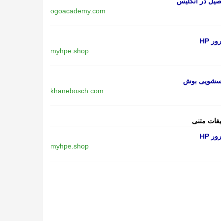
یل در انگلیس
ogoacademy.com
ر HP
myhpe.shop
اسشویی بوش
khanebosch.com
یغات متنی
ر HP
myhpe.shop