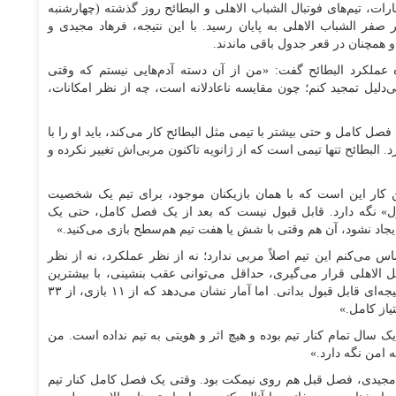
رات، تیم‌های فوتبال الشباب الاهلی و البطائح روز گذشته (چهارشنبه
ی) به مصاف هم رفتند که این دیدار با برتری ۴ بر صفر الشباب الاهلی به پایان رسید. با این نتیجه، فرهاد مجیدی و
مچنان در قعر جدول باقی ماندند.
 عملکرد البطائح گفت: «من از آن دسته آدم‌هایی نیستم که وقتی
‌دلیل تمجید کنم؛ چون مقایسه ناعادلانه است، چه از نظر امکانات،
فصل کامل و حتی بیشتر با تیمی مثل البطائح کار می‌کند، باید او را با
. البطائح تنها تیمی است که از ژانویه تاکنون مربی‌اش تغییر نکرده و
رین کار این است که با همان بازیکنان موجود، برای تیم یک شخصیت
» نگه دارد. قابل قبول نیست که بعد از یک فصل کامل، حتی یک
د نشود، آن هم وقتی با شش یا هفت تیم هم‌سطح بازی می‌کنید.»
س می‌کنم این تیم اصلاً مربی ندارد؛ نه از نظر عملکرد، نه از نظر
ثل الاهلی قرار می‌گیری، حداقل می‌توانی عقب بنشینی، با بیشترین
تعداد بازیکن دفاع کنی و حتی اگر یک گل باختی، آن را نتیجه‌ای قابل قبول بدانی. اما آمار نشان می‌دهد که از ۱۱ بازی، از ۳۳
سال تمام کنار تیم بوده و هیچ اثر و هویتی به تیم نداده است. من
 امن نگه دارد.»
 مجیدی، فصل قبل هم روی نیمکت بود. وقتی یک فصل کامل کنار تیم