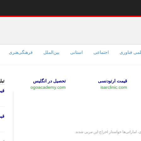
می فناوری
اجتماعی
استانی
بین‌الملل
فرهنگی‌هنری
قیمت ارتودنسی
تحصیل در انگلیس
تبل
ogoacademy.com
isarclinic.com
قی
ورزشی
قی
، اماراتی‌ها خواستار اخراج این مربی شدند.