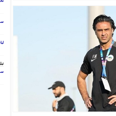
تحص
سرو
لب
تبل
سرو