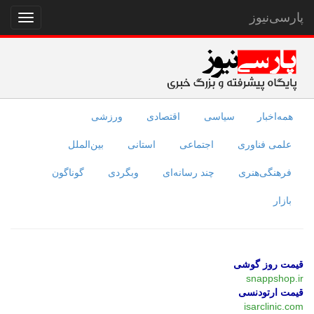
پارسی‌نیوز
نمایش
منو
همه‌اخبار
سیاسی
اقتصادی
ورزشی
علمی فناوری
اجتماعی
استانی
بین‌الملل
فرهنگی‌هنری
چند رسانه‌ای
وبگردی
گوناگون
بازار
قیمت روز گوشی
snappshop.ir
قیمت ارتودنسی
isarclinic.com