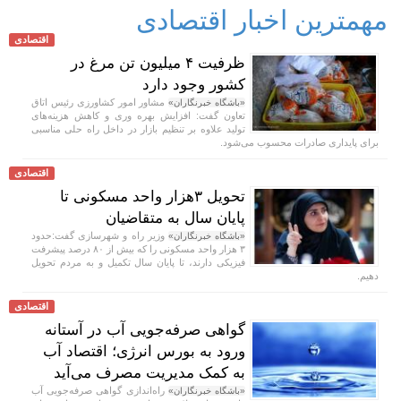
مهمترین اخبار اقتصادی
اقتصادی
ظرفیت ۴ میلیون تن مرغ در
کشور وجود دارد
مشاور امور کشاورزی رئیس اتاق
«باشگاه خبرنگاران»
تعاون گفت: افزایش بهره وری و کاهش هزینه‌های
تولید علاوه بر تنظیم بازار در داخل راه حلی مناسبی
برای پایداری صادرات محسوب می‌شود.
اقتصادی
تحویل ۳هزار واحد مسکونی تا
پایان سال به متقاضیان
وزیر راه و شهرسازی گفت:حدود
«باشگاه خبرنگاران»
۳ هزار واحد مسکونی را که بیش از ۸۰ درصد پیشرفت
فیزیکی دارند، تا پایان سال تکمیل و به مردم تحویل
دهیم.
اقتصادی
گواهی صرفه‌جویی آب در آستانه
ورود به بورس انرژی؛ اقتصاد آب
به کمک مدیریت مصرف می‌آید
راه‌اندازی گواهی صرفه‌جویی آب
«باشگاه خبرنگاران»