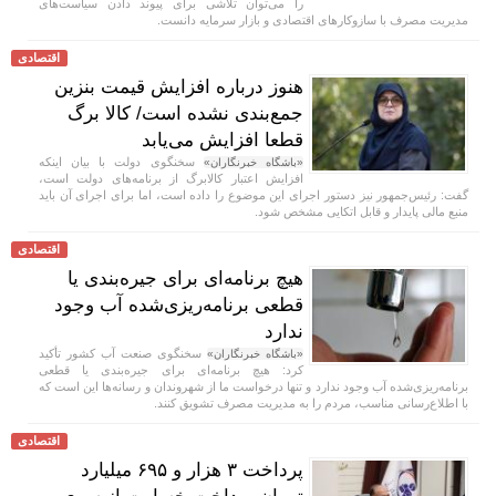
را می‌توان تلاشی برای پیوند دادن سیاست‌های
مدیریت مصرف با سازوکار‌های اقتصادی و بازار سرمایه دانست.
اقتصادی
هنوز درباره افزایش قیمت بنزین
جمع‌بندی نشده است/ کالا برگ
قطعا افزایش می‌یابد
سخنگوی دولت با بیان اینکه
«باشگاه خبرنگاران»
افزایش اعتبار کالابرگ از برنامه‌های دولت است،
گفت: رئیس‌جمهور نیز دستور اجرای این موضوع را داده است، اما برای اجرای آن باید
منبع مالی پایدار و قابل اتکایی مشخص شود.
اقتصادی
هیچ برنامه‌ای برای جیره‌بندی یا
قطعی برنامه‌ریزی‌شده آب وجود
ندارد
سخنگوی صنعت آب کشور تأکید
«باشگاه خبرنگاران»
کرد: هیچ برنامه‌ای برای جیره‌بندی یا قطعی
برنامه‌ریزی‌شده آب وجود ندارد و تنها درخواست ما از شهروندان و رسانه‌ها این است که
با اطلاع‌رسانی مناسب، مردم را به مدیریت مصرف تشویق کنند.
اقتصادی
پرداخت ۳ هزار و ۶۹۵ میلیارد