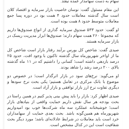
سهام به دست سهامدار عمده نیفتد.
این مقام مسئول گفت: نوسان خاصیت بازار سرمایه و اقتصاد کلان
است سال گدشته معاملات حدود ۴ همت بود در دوره پسا جمع
معاملات متوسط حدود ۸ همت بوده است.
او گفت: حدود ۵۳۳ صندوق سرمایه گذاری از انواع صندوق‌ها داریم
که مجموعا ۲۶۰ همت سهام دارند؛ صندوق‌ها ابزار مدیریت ریسک در
بازار سرمایه هستند‌.
صیدی گفت: شاخص کل بورس برآیند رفتار بازار است شاخص کل
ما از اواخر شهریورماه سال گذشته تاکنون با وجود افت، حدود ۲۵
درصد بازدهی داشته است؛ کسانی را داشتیم که در ۱۱ ماه گذشته
بالای ۲۰۰ درصد رشد را شاهد بودند.
او می‌گوید: نرخ‌های سود در بازار اثرگذار است؛ در خصوص دو
موضوع با بانک مرکزی در تعامل هستیم؛ یکی بحث نرخ سودها و
دیگری تفاوت نرخ ارز بازار توافقی و بازار آزاد است.
صیدی اظهار کرد: بازار را باید پیش بینی پذیر کنیم در همین راستا در
بحث بودجه هر سال نقش داریم حمایت واقعی از بنیادهای بازار
است؛ خوشبختانه عملکرد سه ماه شرکت‌ها خوب بود امیدواریم
شهریورماه هم همین‌گونه باشد. بحث بعدی حمایت از سهامداران
خرد است باید معاملات در شرایط عادلانه‌ای باشد؛ مورد دیگر بحث
شفافیت است این در کدال مشخص است.