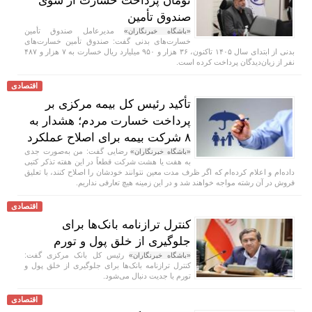
تومان پرداخت خسارت از سوی
صندوق تأمین
مدیرعامل صندوق تأمین
«باشگاه خبرنگاران»
خسارت‌های بدنی گفت: صندوق تأمین خسارت‌های
بدنی از ابتدای سال ۱۴۰۵ تاکنون، ۳۶ هزار و ۹۵۰ میلیارد ریال خسارت به ۷ هزار و ۴۸۷
نفر از زیان‌دیدگان پرداخت کرده است.
اقتصادی
تأکید رئیس کل بیمه مرکزی بر
پرداخت خسارت مردم؛ هشدار به
۸ شرکت‌ بیمه برای اصلاح عملکرد
رضایی گفت: من به‌صورت جدی
«باشگاه خبرنگاران»
به هفت یا هشت شرکت قطعاً در این هفته تذکر کتبی
داده‌ام و اعلام کرده‌ام که اگر ظرف مدت معین نتوانند خودشان را اصلاح کنند، با تعلیق
فروش در آن رشته مواجه خواهند شد و در این زمینه هیچ تعارفی نداریم.
اقتصادی
کنترل ترازنامه بانک‌ها برای
جلوگیری از خلق پول و تورم
رئیس کل بانک مرکزی گفت:
«باشگاه خبرنگاران»
کنترل ترازنامه بانک‌ها برای جلوگیری از خلق پول و
تورم با جدیت دنبال می‌شود.
اقتصادی