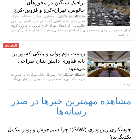
ترافیک سنگین در محورهای
چالوس، تهران-کرج و قزوین-کرج
مسئول سالن عملیات مرکز
«باشگاه خبرنگاران»
مدیریت راه‌های کشور گفت: در حال حاضر در محور
چالوس، آزادراه‌های تهران-کرج-قزوین و قزوین-کرج-
تهران و همچنین برخی محدوده‌های آزادراه تهران-شمال و هراز، ترافیک سنگین گزارش
شده است.
اقتصادی
زیست بوم پولی و بانکی کشور بر
پایه فناوری دانش بنیان طراحی
می‌شود
رئیس‌کل بانک مرکزی بر ضرورت
«باشگاه خبرنگاران»
سرمایه‌گذاری و توسعه زیرساخت‌های این فناوری تأکید
کردند.
مشاهده مهمترین خبرها در صدر
رسانه‌ها
جوشکاری زیرپودری (SAW)؛ چرا سیم‌جوش و پودر مکمل
یکدیگرند؟