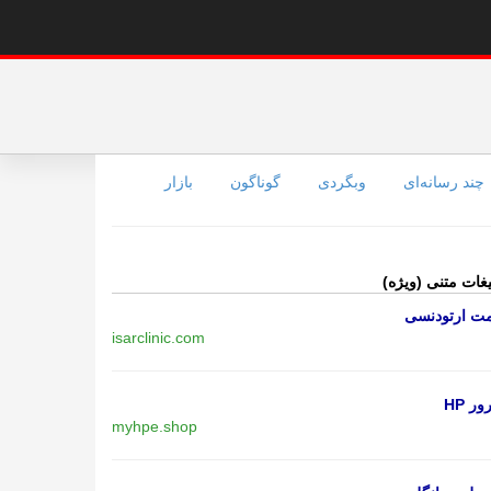
چند رسانه‌ای
وبگردی
گوناگون
بازار
یغات متنی (ویژه)
مت ارتودنسی
isarclinic.com
ر HP
myhpe.shop