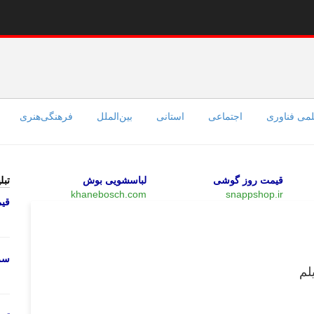
می فناوری
اجتماعی
استانی
بین‌الملل
فرهنگی‌هنری
قیمت روز گوشی
لباسشویی بوش
تبل
khanebosch.com
snappshop.ir
قی
چند رسانه‌ای
سرو
لم