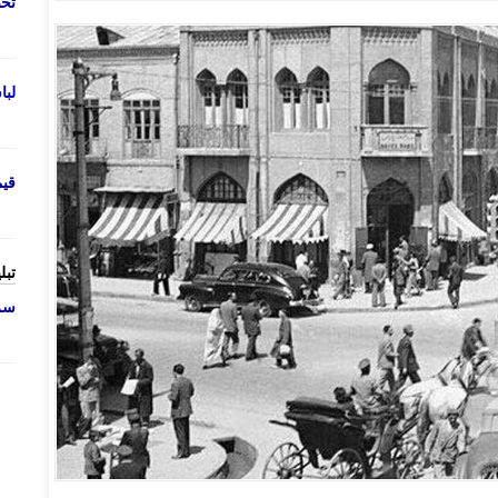
تحص
لب
قی
تبل
سرو