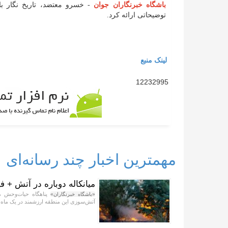
باشگاه خبرنگاران جوان
- خسرو معتضد، تاریخ نگار ب
توضیحاتی ارائه کرد.
لینک منبع
12232995
مهمترین اخبار چند رسانه‌ای
میانکاله دوباره در آتش + فی
پناهگاه حیات‌وحش می
«باشگاه خبرنگاران»
آتش‌سوزی این منطقه ارزشمند در یک ماه 