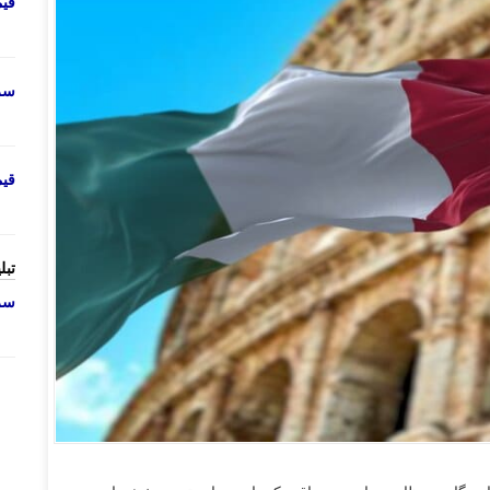
قی
سرو
قی
تبل
سرو