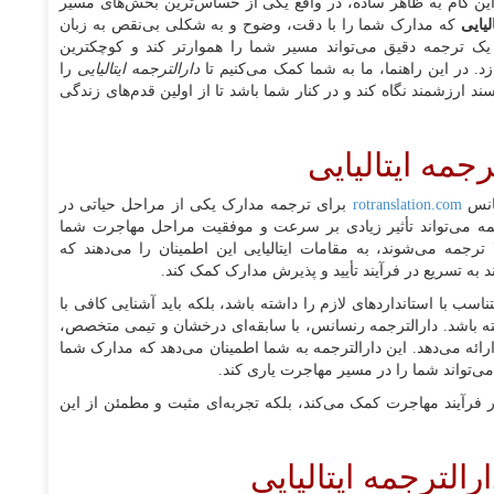
 این گام به ظاهر ساده، در واقع یکی از حساس‌ترین بخش‌های مسیر
لیایی
که مدارک شما را با دقت، وضوح و به شکلی بی‌نقص به زبان
. یک ترجمه دقیق می‌تواند مسیر شما را هموارتر کند و کوچکترین
دازد. در این راهنما، ما به شما کمک می‌کنیم تا
دارالترجمه‌ ایتالیایی
را
 ارزشمند نگاه کند و در کنار شما باشد تا از اولین قدم‌های زندگی
جمه ایتالیایی
سانس
rotranslation.com
برای ترجمه مدارک یکی از مراحل حیاتی در
رجمه می‌تواند تأثیر زیادی بر سرعت و موفقیت مراحل مهاجرت شما
ترجمه می‌شوند، به مقامات ایتالیایی این اطمینان را می‌دهند که
 به تسریع در فرآیند تأیید و پذیرش مدارک کمک کند.
تناسب با استانداردهای لازم را داشته باشد، بلکه باید آشنایی کافی با
شته باشد. دارالترجمه رنسانس، با سابقه‌ای درخشان و تیمی متخصص،
رائه می‌دهد. این دارالترجمه به شما اطمینان می‌دهد که مدارک شما
 می‌تواند شما را در مسیر مهاجرت یاری کند.
در فرآیند مهاجرت کمک می‌کند، بلکه تجربه‌ای مثبت و مطمئن از این
رالترجمه ایتالیایی