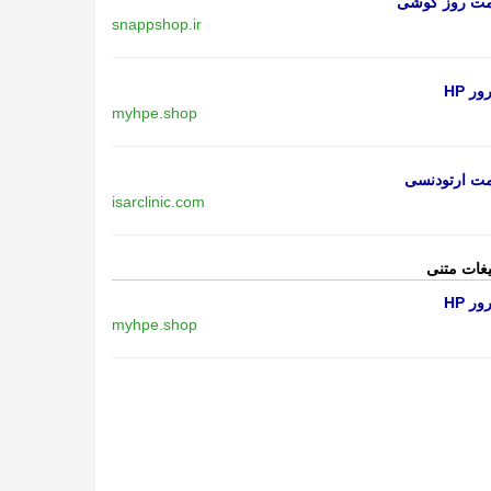
مت روز گوشی
snappshop.ir
ر HP
myhpe.shop
مت ارتودنسی
isarclinic.com
یغات متنی
ر HP
myhpe.shop